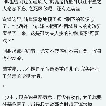
“孤也曾问过苗疆族人, 据说这情蛊可以让中蛊之
人念念不忘, 之死靡它呢。还有迷魂蛊……”
说道这里, 陆重瀛忽地顿了顿, “剩下的孤便忘
了。”他话锋一转, 派人把那些西域带来的奇珍异
宝呈了上来, “这是孤为夫人挑的礼物, 昭熙可喜
欢？”
回想起那些细节，尤安不禁感到不寒而栗，浑身
有些发冷。
陆重瀛……不愧是皇帝最器重的儿子, 完美继承
了父亲的冷酷无情。
*
“少主，现在狗皇帝病危，再没有动作, 太子就要
登基称帝了，越是权力动荡之时越要浑水摸