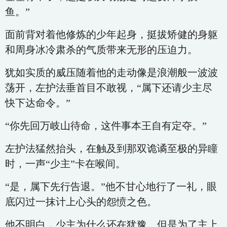
鱼。”
面前背对着他修炼的少年起身，挺拔矫健的身躯
和周身冰冷肃杀的气质带来无形的压迫力。
犹如实质的威压随着他的走动像是浪潮般一波波
荡开，左护法垂首目不敢视，“属下还请少主尽
快下达命令。”
“你先回万岐山待命，这件事本王自有定夺。”
左护法猛然抬头，在触及到那双诡谲至极的异瞳
时，一声“少主”卡在喉间。
“是，属下先行告退。”他不甘心地行了一礼，眼
底闪过一抹计上心头的怨愤之色。
他不明白，少主为什么还在犹豫。但是为了主上