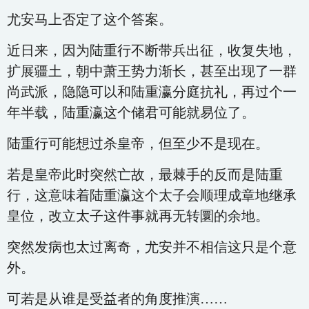
尤安马上否定了这个答案。
近日来，因为陆重行不断带兵出征，收复失地，
扩展疆土，朝中萧王势力渐长，甚至出现了一群
尚武派，隐隐可以和陆重瀛分庭抗礼，再过个一
年半载，陆重瀛这个储君可能就易位了。
陆重行可能想过杀皇帝，但至少不是现在。
若是皇帝此时突然亡故，最棘手的反而是陆重
行，这意味着陆重瀛这个太子会顺理成章地继承
皇位，改立太子这件事就再无转圜的余地。
突然发病也太过离奇，尤安并不相信这只是个意
外。
可若是从谁是受益者的角度推演……