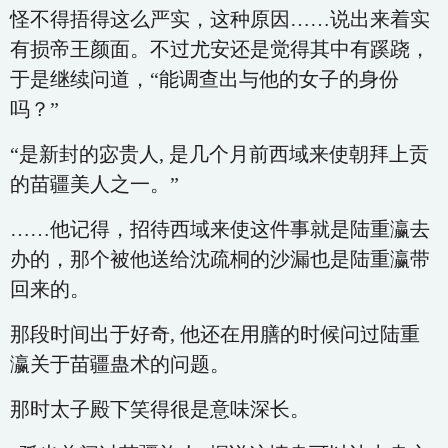
怪不得捂得这么严实，这种原因……说出来着实
有损帝王颜面。不过尤安还是觉得其中有蹊跷，
于是继续问道，“能调查出与他的女子的身份
吗？”
“是新封的宓贵人, 是几个月前西域来使朝拜上贡
的苗疆美人之一。”
……他记得，招待西域来使这件事就是陆重瀛去
办的，那个被他送给沈疏桐的沙漏也是陆重瀛带
回来的。
那段时间出于好奇, 他还在用膳的时候问过陆重
瀛关于苗疆蛊术的问题。
那时太子殿下笑得很是意味深长。