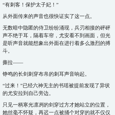
“有刺客！保护太子妃！”
从外面传来的声音也很快证实了这一点。
无数暗中隐匿的侍卫纷纷涌现，兵刃相接的砰砰
声不绝于耳，隔着车帘，尤安看不到画面，但光
是听声音就能想象出外面在进行着多么激烈的搏
斗。
撕拉——
铮鸣的长剑刺穿布帛的刺耳声音响起。
“过来！”已经六神无主的书瑶被提前发现了异状
的尤安拉到自己旁边。
只见一柄寒光凛冽的剑穿过方才她站立的位置，
她丝毫不怀疑，再迟一点被捅个对穿的就不仅仅