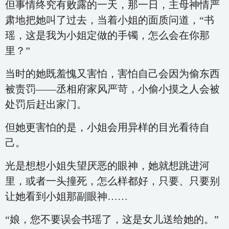
但事情终究有败露的一天，那一日，主母神情严
肃地把她叫了过去，当着小姐的面质问道，“书
瑶，这是我为小姐定做的手镯，怎么会在你那
里？”
当时的她既羞愧又害怕，害怕自己会因为偷东西
被责罚——丞相府家风严苛，小偷小摸之人会被
处罚后赶出家门。
但她更害怕的是，小姐会用异样的目光看待自
己。
光是想想小姐失望厌恶的眼神，她就想跳进河
里，或者一头撞死，怎么样都好，只要、只要别
让她看到小姐那副眼神……
“娘，您不要误会书瑶了，这是女儿送给她的。”