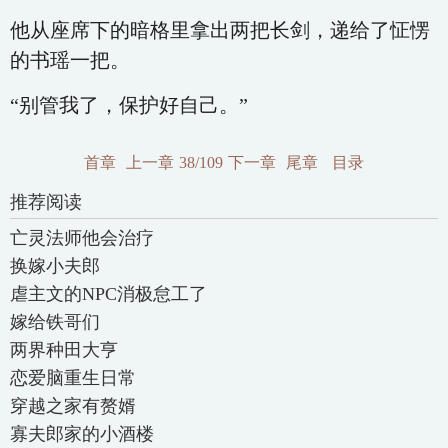
他从座席下的暗格里拿出两把长剑，递给了怔愣
的书瑶一把。
“别管我了，保护好自己。”
首章
上一章
38/109
下一章
尾章
目录
推荐阅读
亡灵法师他会治疗
换嫁小夫郎
虐主文的NPC消极怠工了
嫁给铁哥们
两界种田大亨
恋爱脑重生日常
穿越之家有赘婿
寡夫郎家的小酒楼