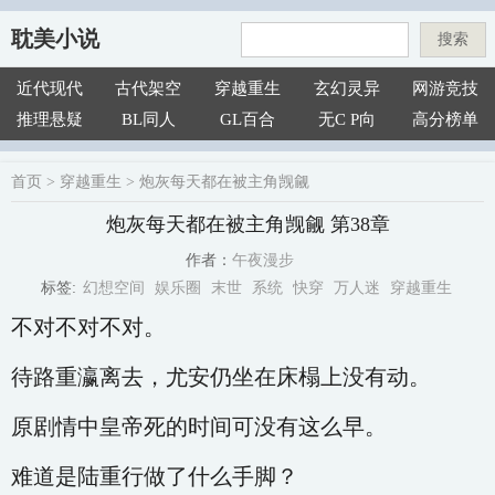
耽美小说
搜索
近代现代
古代架空
穿越重生
玄幻灵异
网游竞技
推理悬疑
BL同人
GL百合
无C P向
高分榜单
首页
>
穿越重生
>
炮灰每天都在被主角觊觎
炮灰每天都在被主角觊觎 第38章
午夜漫步
作者：
幻想空间
娱乐圈
末世
系统
快穿
万人迷
穿越重生
标签:
不对不对不对。
待路重瀛离去，尤安仍坐在床榻上没有动。
原剧情中皇帝死的时间可没有这么早。
难道是陆重行做了什么手脚？