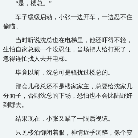
“是，楼总。”
车子缓缓启动，小张一边开车，一边忍不住
偷瞄。
当时听说沈总也在电梯里，他还吓得不轻，
生怕自家总裁一个没忍住，当场把人给打死了，
急得连忙找人去开电梯。
毕竟以前，沈总可是骚扰过楼总的。
那会儿楼总还不是楼家家主，总要给沈家几
分面子，否则沈总的下场，恐怕也不会比陆野好
到哪去。
结果现在，小张又瞄了一眼后视镜。
只见楼泊御闭着眼，神情近乎沉醉，像个变