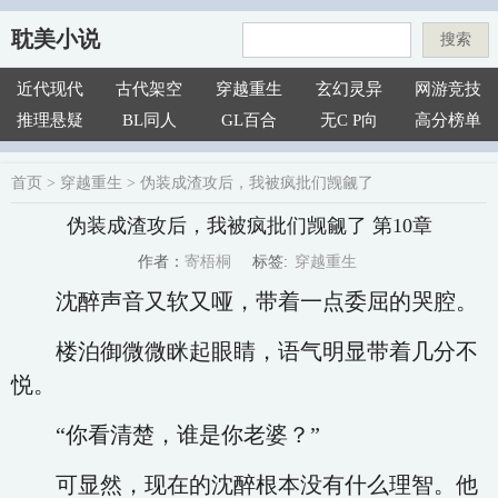
耽美小说
搜索
近代现代
古代架空
穿越重生
玄幻灵异
网游竞技
推理悬疑
BL同人
GL百合
无C P向
高分榜单
首页
>
穿越重生
>
伪装成渣攻后，我被疯批们觊觎了
伪装成渣攻后，我被疯批们觊觎了 第10章
穿越重生
寄梧桐
标签:
作者：
沈醉声音又软又哑，带着一点委屈的哭腔。
楼泊御微微眯起眼睛，语气明显带着几分不
悦。
“你看清楚，谁是你老婆？”
可显然，现在的沈醉根本没有什么理智。他