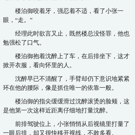
楼泊御咬着牙，强忍着不适，看了小张一
眼，“走。”
经理此时欲言又止，既然楼总没怪罪，他也
勉强松了口气。
楼泊御抱着沈醉上了车，在后排坐下，这才
掀开衣服，看向怀里的人。
沈醉早已不清醒了，手臂却仍下意识地紧紧
环在他的腰际，像是抓住唯一的依靠一般。
楼泊御的指尖缓缓滑过沈醉滚烫的脸颊，这
是他第一次这样近距离仔细地打量沈醉。
前排驾驶位上，小张悄悄从后视镜里打量了
一眼后排，却又很快移开视线，不敢多看。