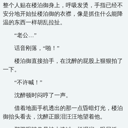
整个人贴在楼泊御身上，呼吸发烫，手指已经不
安分地开始扯楼泊御的衣襟，像是抓住什么能降
温的东西一样胡乱拉扯。
“老公…”
话音刚落，“啪！”
楼泊御直接抬手，在沈醉的屁股上狠狠拍了
一下。
“不许喊！”
沈醉顿时闷哼了一声。
借着地面手机透出的那一点昏暗灯光，楼泊
御抬头看去，沈醉正眼泪汪汪地望着他。