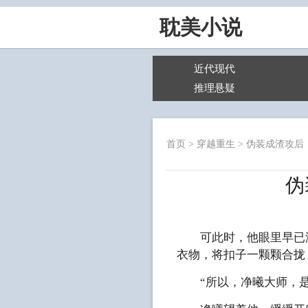
耽美小说
近代现代
推理悬疑
首页
>
穿越重生
>
伪装成渣攻后
伪
可此时，他眼里早已没
衣物，将扣子一颗颗合拢
“所以，净曦大师，是