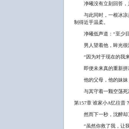
净曦没有立刻回答，只
与此同时，一根冰凉柔
制得近乎温柔。
净曦低声道：“至少目
男人望着他，眸光很
“因为对于现在的我来
即便未来真的重新拼凑
他的父母，他的妹妹，
与其守着一颗空荡死寂
第157章 谁家小A忆往昔
然而下一秒，沈醉却直
“虽然你救了我，让我