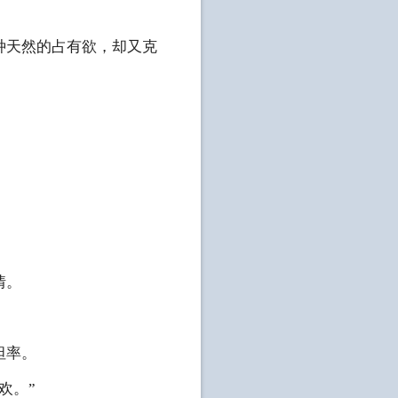
天然的占有欲，却又克
。
情。
坦率。
欢。”