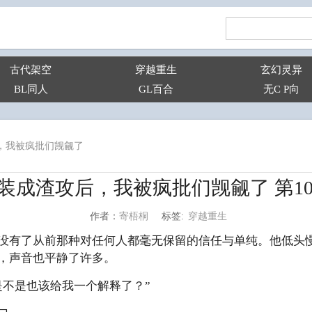
古代架空
穿越重生
玄幻灵异
BL同人
GL百合
无C P向
，我被疯批们觊觎了
装成渣攻后，我被疯批们觊觎了 第10
穿越重生
寄梧桐
标签:
作者：
有了从前那种对任何人都毫无保留的信任与单纯。他低头慢
，声音也平静了许多。
不是也该给我一个解释了？”