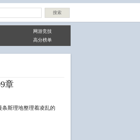
搜索
网游竞技
高分榜单
9章
条斯理地整理着凌乱的