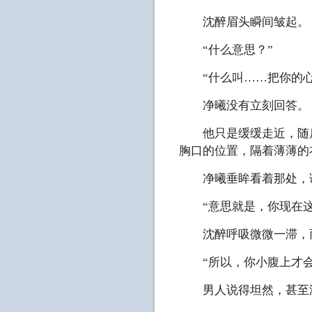
沈醉眉头瞬间皱起。
“什么意思？”
“什么叫……把你的心
净曦没有立刻回答。
他只是缓缓走近，随后
胸口的位置，隔着薄薄的
净曦垂眸看着那处，语
“意思就是，你现在这
沈醉呼吸微微一滞，而
“所以，你小腹上才会
男人说得坦然，甚至