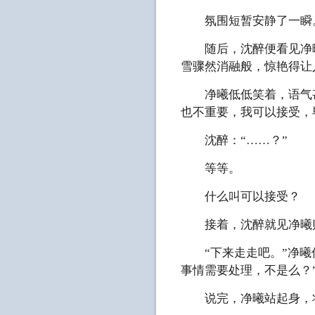
氛围短暂安静了一瞬
随后，沈醉便看见净曦
雪骤然消融般，惊艳得让
净曦低低笑着，语气甚
也不重要，我可以接受，
沈醉：“……？”
等等。
什么叫可以接受？
接着，沈醉就见净曦贴
“下来走走吧。”净曦低
事情需要处理，不是么？
说完，净曦站起身，将