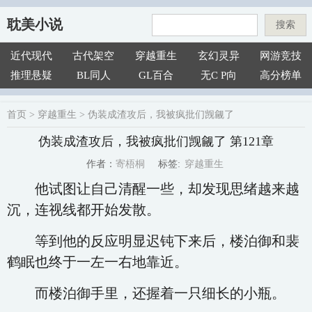
耽美小说
搜索
近代现代
古代架空
穿越重生
玄幻灵异
网游竞技
推理悬疑
BL同人
GL百合
无C P向
高分榜单
首页
>
穿越重生
>
伪装成渣攻后，我被疯批们觊觎了
伪装成渣攻后，我被疯批们觊觎了 第121章
穿越重生
寄梧桐
标签:
作者：
他试图让自己清醒一些，却发现思绪越来越
沉，连视线都开始发散。
等到他的反应明显迟钝下来后，楼泊御和裴
鹤眠也终于一左一右地靠近。
而楼泊御手里，还握着一只细长的小瓶。