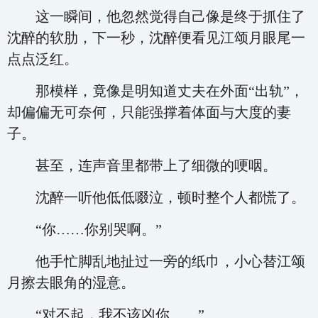
这一瞬间，他忽然觉得自己像是终于抓住了
沈醉的软肋，下一秒，沈醉便看见江颂月眼尾一
点点泛红。
那模样，竟像是明知道丈夫在外面“出轨”，
却偏偏无可奈何，只能强撑着体面与大度的妻
子。
甚至，连声音里都带上了细微的哽咽。
沈醉一听他低低啜泣，顿时整个人都慌了。
“你……你别哭啊。”
他手忙脚乱地扯过一旁的纸巾，小心替江颂
月擦去眼角的湿意。
“对不起，我不该凶你……”