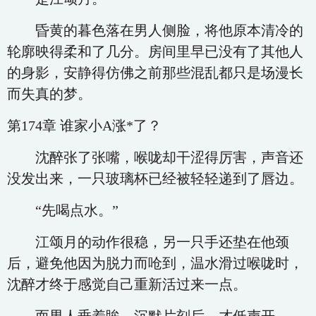
昏黄的暮色落在男人侧脸，将他原本清冷的
轮廓映得柔和了几分。房间里早已没有了其他人
的身影，安静得仿佛之前那些混乱都只是场漫长
而失真的梦。
第174章 谁家小A涨*了？
沈醉张了张嘴，喉咙却干涩得厉害，声音还
没发出来，一只玻璃杯已经被轻轻递到了唇边。
“先喝点水。”
江颂月的动作很稳，另一只手还垫在他颈
后，避免他因为脱力而呛到，温水滑过喉咙时，
沈醉才终于感觉自己重新活过来一点。