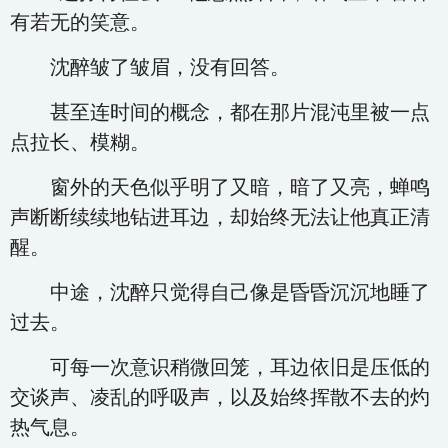
有若无的笑意。
沈醉皱了皱眉，没有回答。
甚至连时间的概念，都在那片混沌里被一点
点拉长、模糊。
窗外的天色似乎明了又暗，暗了又亮，蝉鸣
声断断续续地钻进耳边，却始终无法让他真正清
醒。
中途，沈醉只觉得自己像是昏昏沉沉地睡了
过去。
可每一次意识稍微回笼，耳边依旧是压低的
交谈声、凌乱的呼吸声，以及始终挥散不去的灼
热气息。