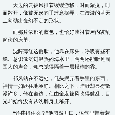
天边的云被风推着缓缓游移，时而聚拢，时
而散开，像被无形的手肆意摆弄，在澄澈的蓝天
上勾勒出变幻不定的形状。
而那片浓郁的蓝色，也恰好映衬着屋内凌乱
起伏的床单。
沈醉薄红这侧脸，他靠在床头，呼吸有些不
稳。意识像沉进温热的海水里，明明还能听见周
围人的声音，却总觉得隔着一层模糊的雾。
祁风站在不远处，低头摆弄着手里的东西，
神情一如既往地冷静。相比之下，陆野却显得散
漫许多，倚在窗边，任由金发被风吹得微乱，目
光却始终没有从沈醉身上移开。
“还撑得住么？”他忽然开口，语气里带着若