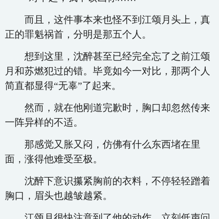
而且，这件事本来也怪不到江颂月头上，真
正的罪魁祸首，分明是那五个人。
想到这里，沈醉甚至已经完全忘了之前江颂
月和苏燃犯过的错。毕竟如今一对比，那两个人
简直都显得“无辜”了起来。
然而，就在他刚道完歉时，胸口却忽然传来
一阵异样的不适。
那感觉又胀又闷，仿佛有什么东西堵在里
面，涨得他难受至极。
沈醉下意识攥紧胸前的衣料，不停轻轻蹭着
胸口，眉头也越皱越紧。
江颂月很快注意到了他的动作，立刻低声问