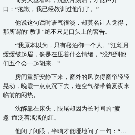
而男人垂着眸，沉默片刻后，才低声开
口：“抱歉，我已经教训过他们了。”
他说这句话时语气很淡，却莫名让人觉得，
那所谓的“教训”绝不只是口头上的警告。
“我原本以为，只有楼泊御一个人。”江颂月
缓缓皱起眉，像是在压着什么情绪，“没想到他
们五个会一起胡来。”
房间重新安静下来，窗外的风吹得窗帘轻轻
晃动，晚霞一点点沉下去，连空气都带着夏夜来
临前的闷热。
沈醉靠在床头，眼尾却因为长时间的“疲
惫”而泛着淡淡的红。
他闭了闭眼，半晌才低哑地问了一句：“…