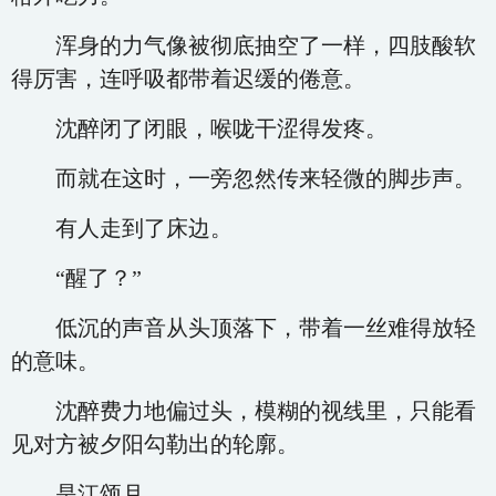
浑身的力气像被彻底抽空了一样，四肢酸软
得厉害，连呼吸都带着迟缓的倦意。
沈醉闭了闭眼，喉咙干涩得发疼。
而就在这时，一旁忽然传来轻微的脚步声。
有人走到了床边。
“醒了？”
低沉的声音从头顶落下，带着一丝难得放轻
的意味。
沈醉费力地偏过头，模糊的视线里，只能看
见对方被夕阳勾勒出的轮廓。
是江颂月。