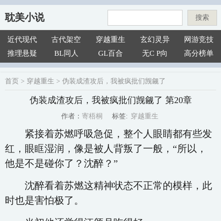
耽美小说
搜索
近代现代
古代架空
穿越重生
玄幻灵异
网游竞技
推理悬疑
BL同人
GL百合
无C P向
高分榜单
首页
>
穿越重生
>
伪装成渣攻后，我被疯批们觊觎了
伪装成渣攻后，我被疯批们觊觎了 第20章
穿越重生
寄梧桐
标签:
作者：
紧接着苏燃呼吸急促，整个人眼睛都有些发
红，眼眶湿润，像是被人背叛了一般，“所以，
他是不是碰你了？沈醉？”
沈醉看着苏燃这精神状态不正常的模样，此
时也是害怕极了。