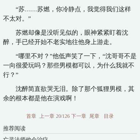
“苏……苏燃，你冷静点，我觉得我们这样
不太对。”
苏燃却像是没听见似的，眼神紧紧盯着沈
醉，手已经开始不老实地往他身上游走。
“哪里不对？”他低声笑了一下，“沈哥哥不是
一向很爱玩吗？那些男模都可以，为什么我就不
行？”
沈醉简直欲哭无泪。除了那个狐狸男模，其
余的根本都是他在演戏啊！
首章
上一章
20/126
下一章
尾章
目录
推荐阅读
亡灵法师他会治疗