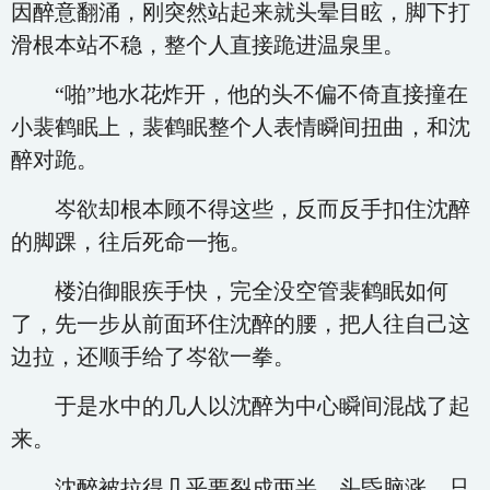
因醉意翻涌，刚突然站起来就头晕目眩，脚下打
滑根本站不稳，整个人直接跪进温泉里。
“啪”地水花炸开，他的头不偏不倚直接撞在
小裴鹤眠上，裴鹤眠整个人表情瞬间扭曲，和沈
醉对跪。
岑欲却根本顾不得这些，反而反手扣住沈醉
的脚踝，往后死命一拖。
楼泊御眼疾手快，完全没空管裴鹤眠如何
了，先一步从前面环住沈醉的腰，把人往自己这
边拉，还顺手给了岑欲一拳。
于是水中的几人以沈醉为中心瞬间混战了起
来。
沈醉被拉得几乎要裂成两半，头昏脑涨，只