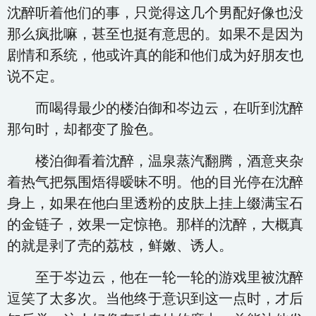
沈醉听着他们的事，只觉得这几个男配好像也没
那么疯批嘛，甚至也挺有意思的。如果不是因为
剧情和系统，他或许真的能和他们成为好朋友也
说不定。
而喝得最少的楼泊御和岑边云，在听到沈醉
那句时，却都变了脸色。
楼泊御看着沈醉，温泉蒸汽翻腾，酒意夹杂
着热气把氛围焐得暧昧不明。他的目光停在沈醉
身上，如果在他白里透粉的皮肤上挂上缀满宝石
的金链子，效果一定惊艳。那样的沈醉，大概真
的就是剥了壳的荔枝，鲜嫩、诱人。
至于岑边云，他在一轮一轮的游戏里被沈醉
逗笑了太多次。当他终于意识到这一点时，才后