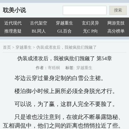
耽美小说
搜索
近代现代
古代架空
穿越重生
玄幻灵异
网游竞技
推理悬疑
BL同人
GL百合
无C P向
高分榜单
首页
>
穿越重生
>
伪装成渣攻后，我被疯批们觊觎了
伪装成渣攻后，我被疯批们觊觎了 第54章
穿越重生
寄梧桐
标签:
作者：
岑边云穿过量身定制的白雪公主裙。
楼泊御小时候上厕所必须全身脱光才行。
可以说，为了赢，这群人完全不要脸了。
只是谁也没注意到，在彼此不断暴露隐秘、
互相调侃中，他们之间的距离也悄悄拉近了些。