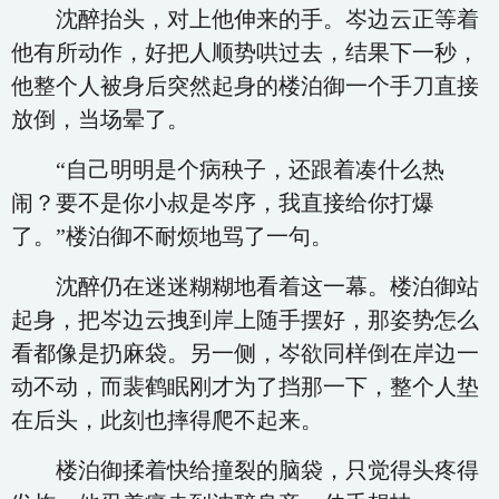
沈醉抬头，对上他伸来的手。岑边云正等着
他有所动作，好把人顺势哄过去，结果下一秒，
他整个人被身后突然起身的楼泊御一个手刀直接
放倒，当场晕了。
“自己明明是个病秧子，还跟着凑什么热
闹？要不是你小叔是岑序，我直接给你打爆
了。”楼泊御不耐烦地骂了一句。
沈醉仍在迷迷糊糊地看着这一幕。楼泊御站
起身，把岑边云拽到岸上随手摆好，那姿势怎么
看都像是扔麻袋。另一侧，岑欲同样倒在岸边一
动不动，而裴鹤眠刚才为了挡那一下，整个人垫
在后头，此刻也摔得爬不起来。
楼泊御揉着快给撞裂的脑袋，只觉得头疼得