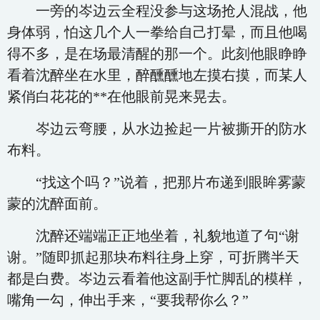
一旁的岑边云全程没参与这场抢人混战，他
身体弱，怕这几个人一拳给自己打晕，而且他喝
得不多，是在场最清醒的那一个。此刻他眼睁睁
看着沈醉坐在水里，醉醺醺地左摸右摸，而某人
紧俏白花花的**在他眼前晃来晃去。
岑边云弯腰，从水边捡起一片被撕开的防水
布料。
“找这个吗？”说着，把那片布递到眼眸雾蒙
蒙的沈醉面前。
沈醉还端端正正地坐着，礼貌地道了句“谢
谢。”随即抓起那块布料往身上穿，可折腾半天
都是白费。岑边云看着他这副手忙脚乱的模样，
嘴角一勾，伸出手来，“要我帮你么？”