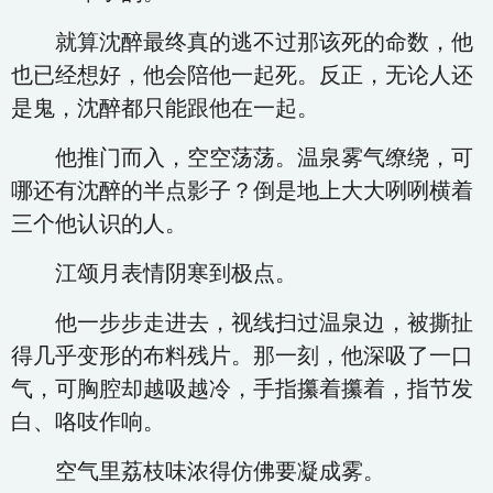
就算沈醉最终真的逃不过那该死的命数，他
也已经想好，他会陪他一起死。反正，无论人还
是鬼，沈醉都只能跟他在一起。
他推门而入，空空荡荡。温泉雾气缭绕，可
哪还有沈醉的半点影子？倒是地上大大咧咧横着
三个他认识的人。
江颂月表情阴寒到极点。
他一步步走进去，视线扫过温泉边，被撕扯
得几乎变形的布料残片。那一刻，他深吸了一口
气，可胸腔却越吸越冷，手指攥着攥着，指节发
白、咯吱作响。
空气里荔枝味浓得仿佛要凝成雾。