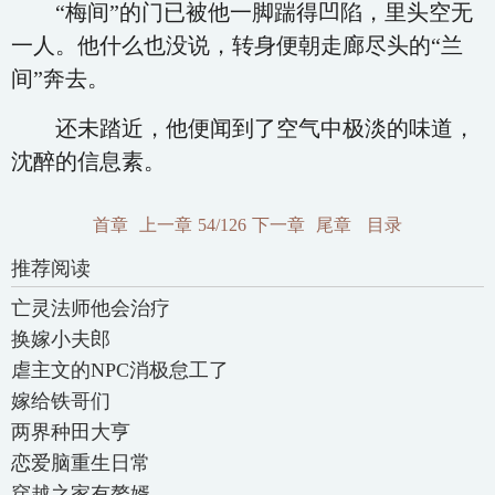
“梅间”的门已被他一脚踹得凹陷，里头空无
一人。他什么也没说，转身便朝走廊尽头的“兰
间”奔去。
还未踏近，他便闻到了空气中极淡的味道，
沈醉的信息素。
首章
上一章
54/126
下一章
尾章
目录
推荐阅读
亡灵法师他会治疗
换嫁小夫郎
虐主文的NPC消极怠工了
嫁给铁哥们
两界种田大亨
恋爱脑重生日常
穿越之家有赘婿