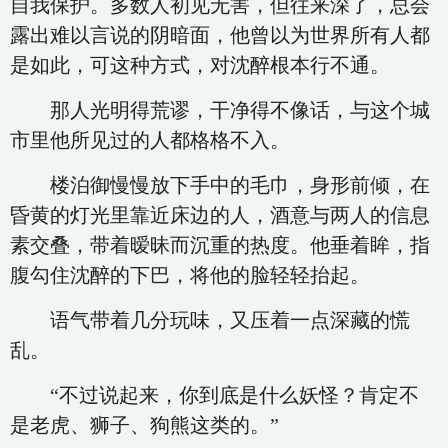
自我保护。多数人初见无害，但往来深了，总会
露出难以言说的阴暗面，他曾以为世界所有人都
是如此，可这种方式，对沈醉根本行不通。
那人光明得荒谬，干净得不像话，与这个城
市里他所见过的人都格格不入。
楼泊御慢慢放下手中的毛巾，身形前倾，在
昏黄的灯光里靠近床边的人，酒意与两人的信息
素交叠，带着暧昧而沉重的热度。他垂着眸，指
腹勾住沈醉的下巴，将他的脸轻轻抬起。
语气带着几分玩味，又压着一点深藏的慌
乱。
“不过说起来，你到底是什么妖怪？肯定不
是老虎、狮子、狗熊这类的。”