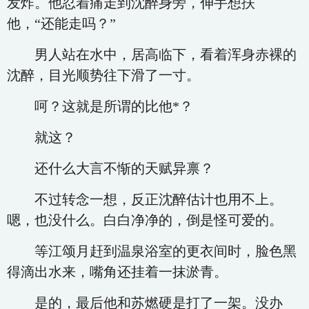
发炸。他忍着痛走到沈醉身旁，伸手想扶
他，“还能走吗？”
男人站在水中，居高临下，看着浑身赤裸的
沈醉，目光顺势往下滑了一寸。
呵？这就是所谓的比他*？
就这？
还什么大言不惭的天赋异禀？
不过转念一想，反正沈醉估计也用不上。
嗯，也没什么。白白净净的，倒是怪可爱的。
等江颂月赶到温泉浴室的更衣间时，脸色黑
得滴出水来，嘴角还挂着一抹淤青。
是的，最后他和苏燃硬是打了一架。没办