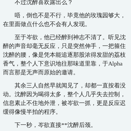
不过沈醉喜欢露出么？
唔，倒也不是不行，毕竟他的玫瑰园够大，
在里面做点什么也不会有人发现。
至于岑欲，他已经醉到神志不清了。听见沈
醉的声音却毫无反应，只是突然伸手，一把箍住
沈醉的腰，像是凭本能追逐那股浓得发甜的荔枝
香气，整个人下意识地往那味道里靠，于Alpha
而言那是无声而原始的邀请。
其余三人自然早就闻见了，却都一直按着没
动。沈醉因为喝得太多，整个人几乎失去控制，
信息素止不住地外泄，被岑欲一抓，更是反应迟
缓得像慢半拍的程序。
下一秒，岑欲直接**沈醉后颈。