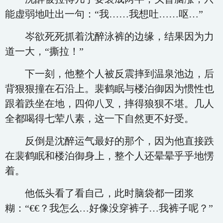
能虚弱地吐出一句：“我……我想吐……呕…”
岑欲死死抓着沈醉泳裤的边缘，结果因为力
道一大，“撕拉！”
下一刻，他整个人被反震摔到温泉池边，后
背狠狠撞在石沿上。裴鹤眠与楼泊御因为惯性也
跟着跌坐在地，四仰八叉，摔得狼狈不堪。几人
全都喝得七荤八素，这一下自然更不好受。
反倒是沈醉运气最好的那个，因为他直接跌
在裴鹤眠和楼泊御身上，整个人还晕晕乎乎地愣
着。
他低头看了看自己，此时脑袋都一团浆
糊：“€€？我怎么…好像没穿裤子…我裤子呢？”