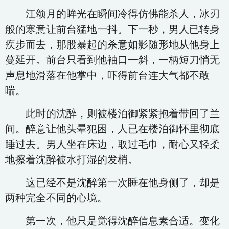
江颂月的眸光在瞬间冷得仿佛能杀人，冰刃
般的寒意让前台猛地一抖。下一秒，男人已转身
疾步而去，那股暴起的杀意如影随形地从他身上
蔓延开。前台只看到他袖口一斜，一柄短刀悄无
声息地滑落在他掌中，吓得前台连大气都不敢
喘。
此时的沈醉，则被楼泊御紧紧抱着带回了兰
间。醉意让他头晕犯困，人已在楼泊御怀里彻底
睡过去。男人坐在床边，取过毛巾，耐心又轻柔
地擦着沈醉被水打湿的发梢。
这已经不是沈醉第一次睡在他身侧了，却是
两种完全不同的心境。
第一次，他只是觉得沈醉信息素合适。变化