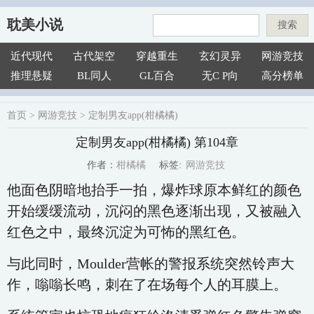
耽美小说
搜索
近代现代
古代架空
穿越重生
玄幻灵异
网游竞技
推理悬疑
BL同人
GL百合
无C P向
高分榜单
首页
>
网游竞技
>
定制男友app(柑橘橘)
定制男友app(柑橘橘) 第104章
网游竞技
柑橘橘
标签:
作者：
他面色阴暗地抬手一拍，爆炸球原本鲜红的颜色
开始缓缓流动，沉闷的黑色逐渐出现，又被融入
红色之中，最终沉淀为可怖的黑红色。
与此同时，Moulder营帐的警报系统突然铃声大
作，嗡嗡长鸣，刺在了在场每个人的耳膜上。