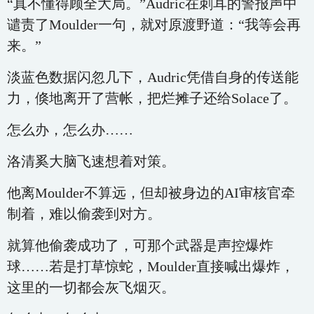
“真不懂得顾全大局。”Audric在刺耳的警报声中
谴责了Moulder一句，就对原渡野道：“我等会再
来。”
淡蓝色数据闪忽几下，Audric凭借自身的传送能
力，倏地离开了营帐，把烂摊子还给Solace了。
怎么办，怎么办……
洛清奚大脑飞速想着对策。
他离Moulder不算远，但却被身边的AI审核官牵
制着，难以偷袭到对方。
就算他偷袭成功了，可那个武器是声控爆炸
球……若是打草惊蛇，Moulder直接喊出爆炸，
这里的一切都会灰飞烟灭。