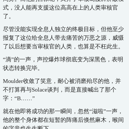
式，没人能再支援这位高高在上的人类审核官
了。
尽管没能实现全息人独立的终极目标，但他至少
报复了这位给全息人带去痛苦的万恶之源，威慑
了以后想要当审核官的人类，也算是不枉此生。
“滴”的一声，声控爆炸球彻底变为深黑色，表明
状态转换完毕。
Moulder收敛了笑意，耐心被消磨殆尽的他，并
不打算再与Solace谈判，而是直接喊出了那个
字：“B……”
就在他即将成功的那一瞬间，忽然“滋啦”一声，
他的整个身体都在短暂的阵痛后倏然麻木，喉间
的字音也生生断下。