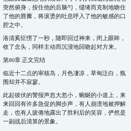
突然俯身，按住他的后脑勺，缱绻而克制地吻住
了他的唇瓣，将滚烫的吐息呼入了他的敏感的口
腔之中。
洛清奚怔愣了一秒，随即回过神来，闭上眼眸，
收了念头，同样主动而沉浸地回吻起对方来。
第80章 正文完结
临近十二点的审核岛，月色凄凉，草甸泛白，氛
围却并不寂寥。
此起彼伏的警报声忽大忽小，蜿蜒的小道上，来
来回回有许多急促的脚步声，有人崩溃地被押解
走，也有人疲倦地露出了胜利后的笑容，俨然是
一副战后清算的景象。