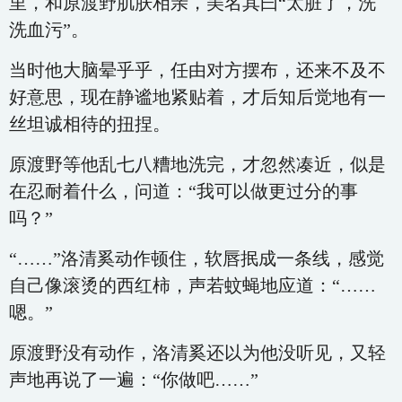
里，和原渡野肌肤相亲，美名其曰“太脏了，洗
洗血污”。
当时他大脑晕乎乎，任由对方摆布，还来不及不
好意思，现在静谧地紧贴着，才后知后觉地有一
丝坦诚相待的扭捏。
原渡野等他乱七八糟地洗完，才忽然凑近，似是
在忍耐着什么，问道：“我可以做更过分的事
吗？”
“……”洛清奚动作顿住，软唇抿成一条线，感觉
自己像滚烫的西红柿，声若蚊蝇地应道：“……
嗯。”
原渡野没有动作，洛清奚还以为他没听见，又轻
声地再说了一遍：“你做吧……”