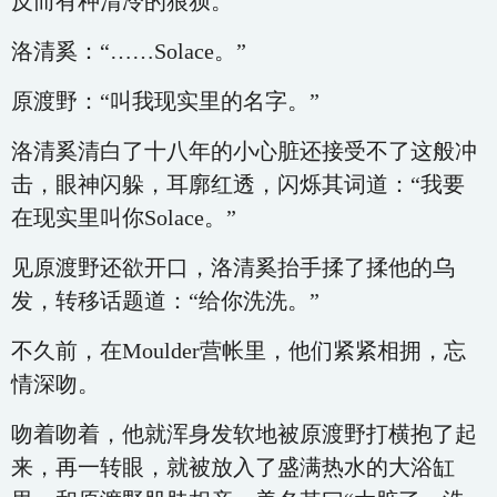
反而有种清冷的狼狈。
洛清奚：“……Solace。”
原渡野：“叫我现实里的名字。”
洛清奚清白了十八年的小心脏还接受不了这般冲
击，眼神闪躲，耳廓红透，闪烁其词道：“我要
在现实里叫你Solace。”
见原渡野还欲开口，洛清奚抬手揉了揉他的乌
发，转移话题道：“给你洗洗。”
不久前，在Moulder营帐里，他们紧紧相拥，忘
情深吻。
吻着吻着，他就浑身发软地被原渡野打横抱了起
来，再一转眼，就被放入了盛满热水的大浴缸