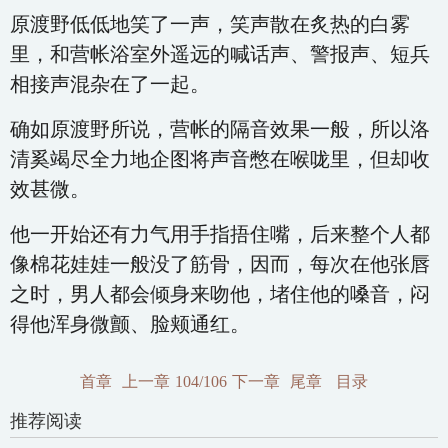
原渡野低低地笑了一声，笑声散在炙热的白雾
里，和营帐浴室外遥远的喊话声、警报声、短兵
相接声混杂在了一起。
确如原渡野所说，营帐的隔音效果一般，所以洛
清奚竭尽全力地企图将声音憋在喉咙里，但却收
效甚微。
他一开始还有力气用手指捂住嘴，后来整个人都
像棉花娃娃一般没了筋骨，因而，每次在他张唇
之时，男人都会倾身来吻他，堵住他的嗓音，闷
得他浑身微颤、脸颊通红。
首章
上一章
104/106
下一章
尾章
目录
推荐阅读