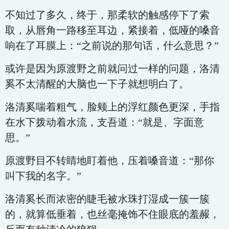
不知过了多久，终于，那柔软的触感停下了索
取，从唇角一路移至耳边，紧接着，低哑的嗓音
响在了耳膜上：“之前说的那句话，什么意思？”
或许是因为原渡野之前就问过一样的问题，洛清
奚不太清醒的大脑也一下子就想明白了。
洛清奚喘着粗气，脸颊上的浮红颜色更深，手指
在水下拨动着水流，支吾道：“就是、字面意
思。”
原渡野目不转睛地盯着他，压着嗓音道：“那你
叫下我的名字。”
洛清奚长而浓密的睫毛被水珠打湿成一簇一簇
的，就算低垂着，也丝毫掩饰不住眼底的羞赧，