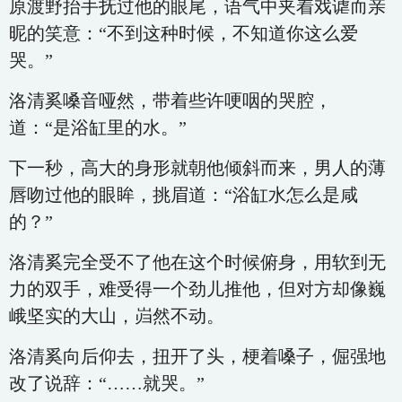
原渡野抬手抚过他的眼尾，语气中夹着戏谑而亲
昵的笑意：“不到这种时候，不知道你这么爱
哭。”
洛清奚嗓音哑然，带着些许哽咽的哭腔，
道：“是浴缸里的水。”
下一秒，高大的身形就朝他倾斜而来，男人的薄
唇吻过他的眼眸，挑眉道：“浴缸水怎么是咸
的？”
洛清奚完全受不了他在这个时候俯身，用软到无
力的双手，难受得一个劲儿推他，但对方却像巍
峨坚实的大山，岿然不动。
洛清奚向后仰去，扭开了头，梗着嗓子，倔强地
改了说辞：“……就哭。”