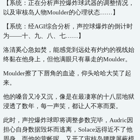
【系统：正在分析声控爆炸球武器的调整情况，
以及审核岛人物Moulder的心理状态……】
【系统：经AGI综合分析，声控球爆炸的倒计时
为——十、九、八、七……】
洛清奚心急如焚，能感觉到远处有灼灼的视线始
终黏在他身上，但他满眼只有暴走的Moulder。
Moulder擦了下唇角的血迹，仰头哈哈大笑了起
来。
他的嗓音又冷又沉，像是在最凄寒的十八层地狱
浸透了数年，每一声笑，都让人不寒而栗。
此时，声控爆炸球即将调整参数完毕，Audric因
担心自身数据毁坏而逃离，Solace远得近不了他
周身。而他的营帐呢，又开了审核岛腰牌屏蔽模