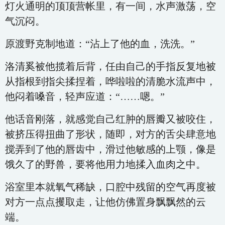
灯火通明的顶顶营帐里，有一间，水声激荡，空
气沉闷。
原渡野克制地道：“沾上了他的血，洗洗。”
洛清奚被他揽着后背，任由自己的手指反复地被
从指根到指尖揉捏着，哗啦啦的清脆水流声中，
他闷着嗓音，轻声应道：“……嗯。”
他话音刚落，就感觉自己红肿的唇瓣又被咬住，
被挤压得扭曲了形状，随即，对方的舌尖肆意地
搅弄到了他的唇齿中，滑过他敏感的上颚，像是
饿久了的野兽，要将他用力地揉入血肉之中。
浴室里本就氧气稀缺，口腔中残留的空气再度被
对方一点点攫取走，让他仿佛置身飘飘然的云
端。