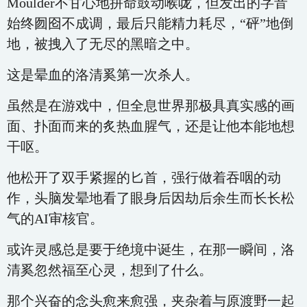
Moulder不甘心地拼命鼓动喉咙，但发出的字音
始终囫囵不成调，最后只能精力耗尽，“砰”地倒
地，被拽入了无尽的黑暗之中。
这是晕血的洛清奚第一次杀人。
虽然是在游戏中，但全息世界那极具真实感的画
面、扑面而来的炙热血腥气，还是让他本能地想
干呕。
他松开了双手紧握的匕首，强行做着吞咽的动
作，头脑发晕地看了眼身后因劫后余生而长长松
气的AI审核官。
或许灵感总是要于绝境中诞生，在那一瞬间，洛
清奚忽然福至心灵，想到了什么。
那个兴奋的念头愈来愈强，夹杂着与原渡野一起