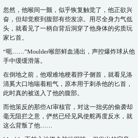
忽然，他喉间一颤，似乎恢复触觉了，他正欲兴
奋，但却觉察到腹部有些发凉。用尽全身力气低
头，就看见了一柄自背后洞穿了他身体的劣质玩
家匕首。
“呃……”Moulder喉部鲜血涌出，声控爆炸球从他
手中缓缓滑落。
在倒地之前，他艰难地梗着脖子侧首，就看见洛
清奚大口地喘着粗气，原本用于刺杀他的匕首，
此时真的被送入了他的腹部。
而他策反的那些AI审核官，对这一拙劣的偷袭却
毫无阻拦之意，俨然已经见风使舵再度反水，就
这么背叛了他……