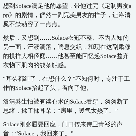
想到Solace满足他的愿望，带他过完《定制男友a
pp》的剧情，俨然一副完美男友的样子，让洛清
奚不禁动容了一点点。
然后，又想到……Solace衣冠不整、不为人知的
另一面，汗液滴落，喘息交织，和现在这副肃穆
的模样大相径庭……他甚至能回忆起Solace整齐
衣物下肌肉的线条触感。
“耳朵都红了，在想什么？”不知何时，专注于工
作的Solace抬起了头，看向了他。
洛清奚生怕被有读心术的Solace看穿，匆匆断了
思绪，揉了揉耳朵：“房里，暖气太热了。”
Solace刚张唇要回应，门口传来侍卫青衫的声
音：“Solace，我回来了。”