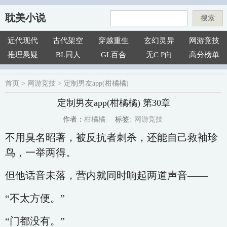
耽美小说
搜索
近代现代
古代架空
穿越重生
玄幻灵异
网游竞技
推理悬疑
BL同人
GL百合
无C P向
高分榜单
首页
>
网游竞技
>
定制男友app(柑橘橘)
定制男友app(柑橘橘) 第30章
网游竞技
柑橘橘
标签:
作者：
不用臭名昭著，被反抗者刺杀，还能自己救袖珍
鸟，一举两得。
但他话音未落，营内就同时响起两道声音——
“不太方便。”
“门都没有。”