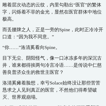
雕着层次动态的云纹，内里勾勒出“医官”的繁体
字，闪烁着不菲的金光，显然在医官群体中地位
极高。
而丢腰牌之人，正是一旁的Spine，此时正冷冷开
口道：“因为我不同意。”
“你……”洛清奚看向Spine。
目下无尘、阴阳怪气，像一口冰冻多年的深沉古
井，谁来都得挨两句冷言冷语……是传说中仁慈
善良普济众生的救世主医官？
洛清奚瘫着脸想，幸亏Solace始终没让那些苦苦
恳求之人见到真正的医官，不然他们得希望破
灭、世界观崩塌。