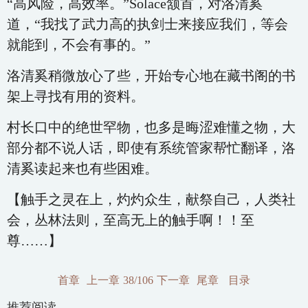
“高风险，高效率。”Solace颔首，对洛清奚
道，“我找了武力高的执剑士来接应我们，等会
就能到，不会有事的。”
洛清奚稍微放心了些，开始专心地在藏书阁的书
架上寻找有用的资料。
村长口中的绝世罕物，也多是晦涩难懂之物，大
部分都不说人话，即使有系统管家帮忙翻译，洛
清奚读起来也有些困难。
【触手之灵在上，灼灼众生，献祭自己，人类社
会，丛林法则，至高无上的触手啊！！至
尊……】
首章
上一章
38/106
下一章
尾章
目录
推荐阅读