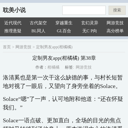
耽美小说
搜索
近代现代
古代架空
穿越重生
玄幻灵异
网游竞技
推理悬疑
BL同人
GL百合
无C P向
高分榜单
首页
>
网游竞技
>
定制男友app(柑橘橘)
定制男友app(柑橘橘) 第38章
网游竞技
柑橘橘
标签:
作者：
洛清奚也是第一次干这么缺德的事，与村长短暂
地对视了一眼后，又望向了身旁坐着的Solace。
Solace“嗯”了一声，认可地附和他道：“还在怀疑
我们。”
Solace一语点破、更加直白，全场的目光的焦点