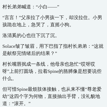
村长弟弟喊道：“小白——”
“言言！”父亲拉了小男孩一下，却没拉住。小男
孩跪在地上，急哭了，直摇小狗。
洛清奚的心也往下沉了沉。
Solace皱了皱眉，用下巴指了指村长弟弟：“这就
是献祭完情绪后的结果？”
村长嘴唇抿成一条线，他母亲也急忙“哎呀哎
呀”上前打圆场，拉着Spine的胳膊像是想要说些
什么。
但可惜Spine最烦肢体接触，也从来不懂“尊老爱
幼”这四个字为何物，直接抽出手臂，没礼貌地
道：“滚开。”