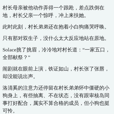
村长母亲被他动作弄得一个踉跄，差点跌倒在
地，村长父亲一个惊呼，冲上来扶她。
此时此刻，村长弟弟还在抱着小白狗痛哭呼唤。
只有那对双生子，没什么太大反应地站在原地。
Solace挑了挑眉，冷冷地对村长道：“一家五口，
全部献祭？”
闹剧就在眼前上演，铁证如山，村长张了张唇，
却没能说出声。
洛清奚的注意力还停留在村长弟弟怀中僵硬的小
狗身上，有些抽离、不在状态，没有跟审核岛同
事打好配合，属实不算合格的成员，但小狗也挺
可怜。