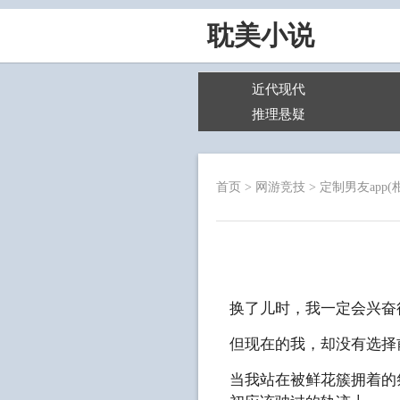
耽美小说
近代现代
推理悬疑
首页
>
网游竞技
>
定制男友app(
换了儿时，我一定会兴奋
但现在的我，却没有选择
当我站在被鲜花簇拥着的