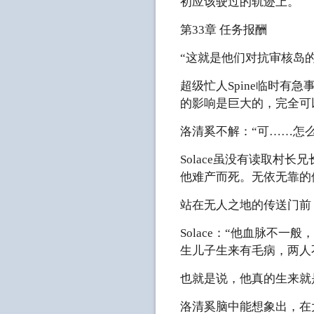
初应该驶过的轨迹上。
第33章 任务报酬
“这就是他们对抗审核岛
超级忙人Spine临时有
的影响是巨大的，完全可
洛清奚不解：“可……怎
Solace虽没有读取村
他难产而死。无依无靠的
站在无人之地的传送门前，
Solace：“他血脉不
生儿子生来有毛病，两人
也就是说，他真的生来就
洛清奚脑中能想象出，在