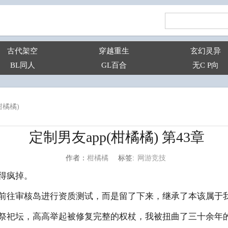
古代架空
穿越重生
玄幻灵异
BL同人
GL百合
无C P向
柑橘橘)
定制男友app(柑橘橘) 第43章
网游竞技
柑橘橘
标签:
作者：
得疯掉。
前往审核岛进行资质测试，而是留了下来，继承了本该属于
祭祀坛，高高举起被修复完整的权杖，我被扭曲了三十余年