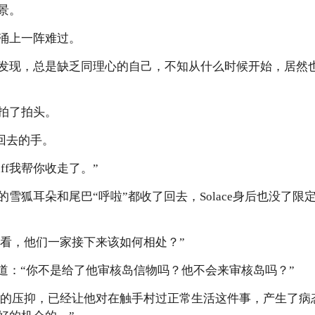
景。
涌上一阵难过。
发现，总是缺乏同理心的自己，不知从什么时候开始，居然
拍了拍头。
收回去的手。
uff我帮你收走了。”
雪狐耳朵和尾巴“呼啦”都收了回去，Solace身后也没了
猜猜看，他们一家接下来该如何相处？”
，道：“你不是给了他审核岛信物吗？他不会来审核岛吗？”
年累月的压抑，已经让他对在触手村过正常生活这件事，产生了