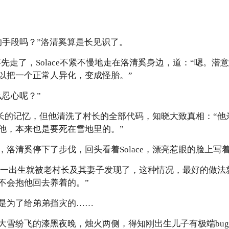
的手段吗？”洛清奚算是长见识了。
急事先走了，Solace不紧不慢地走在洛清奚身边，道：“嗯。
以把一个正常人异化，变成怪胎。”
么忍心呢？”
长兄长的记忆，但他清洗了村长的全部代码，知晓大致真相：“
他，本来也是要死在雪地里的。”
洛清奚停下了步伐，回头看着Solace，漂亮惹眼的脸上写
一般，一出生就被老村长及其妻子发现了，这种情况，最好的做
不会抱他回去养着的。”
是为了给弟弟挡灾的……
大雪纷飞的漆黑夜晚，烛火两侧，得知刚出生儿子有极端bu