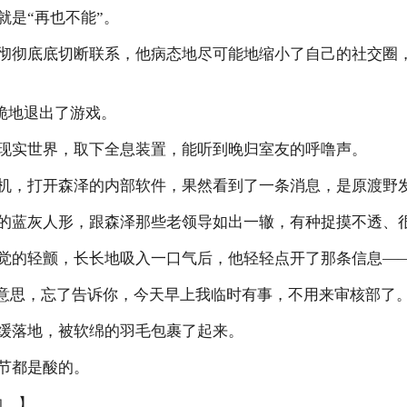
就是“再也不能”。
彻彻底底切断联系，他病态地尽可能地缩小了自己的社交圈
干脆地退出了游戏。
现实世界，取下全息装置，能听到晚归室友的呼噜声。
机，打开森泽的内部软件，果然看到了一条消息，是原渡野
的蓝灰人形，跟森泽那些老领导如出一辙，有种捉摸不透、
觉的轻颤，长长地吸入一口气后，他轻轻点开了那条信息—
不好意思，忘了告诉你，今天早上我临时有事，不用来审核部了
缓落地，被软绵的羽毛包裹了起来。
节都是酸的。
的。】