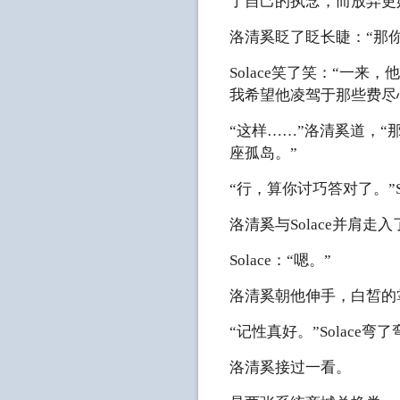
了自己的执念，而放弃更
洛清奚眨了眨长睫：“那
Solace笑了笑：“一
我希望他凌驾于那些费尽
“这样……”洛清奚道，
座孤岛。”
“行，算你讨巧答对了。”S
洛清奚与Solace并肩
Solace：“嗯。”
洛清奚朝他伸手，白皙的
“记性真好。”Solac
洛清奚接过一看。