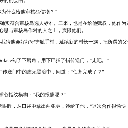
好的机会的。”
你为什么给他审核岛信物？”
来，他确实符合审核岛选人标准。二来，也是在给他赋权，他作
心思与审核岛作对的人之上，震慑他们。”
“那我猜他会好好守护触手村，延续新的村长一族，把所谓的
olace勾了下唇角，用下巴指了指传送门，“走吧。”
走入了传送门中的虚无黑暗中，问道：“任务完成了？”
掌心指纹模糊：“我的报酬呢？”
e弯了弯眼眸，从口袋中拿出两张券，递给了他，“这次合作很愉