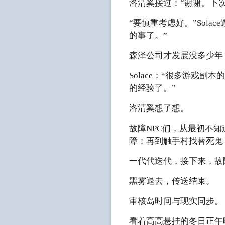
洛清奚接过：“谢谢。下
“要慎重考虑好。”Sol
的事了。”
森泽公司才发展没多少年
Solace：“很多游戏
的经验了。”
洛清奚想了想。
故障NPC们，从最初不
障；再到触手村找替死鬼
一代代迭代，接下来，故
黑雾退去，传送结束。
审核岛时间与现实同步。
看着高高悬挂的冬日正午