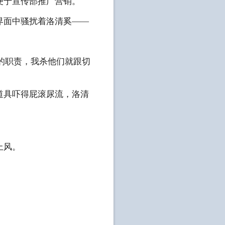
便于宣传部推广营销。
界面中骚扰着洛清奚——
S的职责，我杀他们就跟切
道具吓得屁滚尿流，洛清
上风。
。