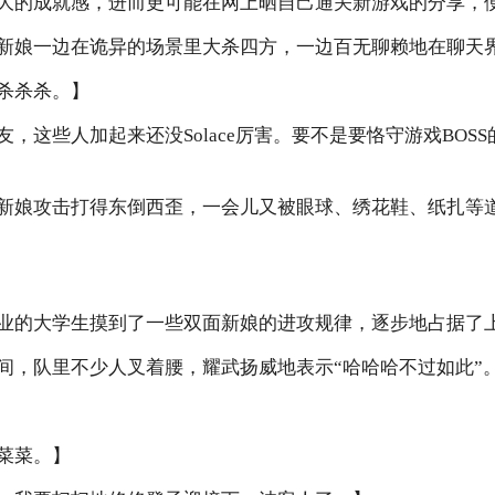
大的成就感，进而更可能在网上晒自己通关新游戏的分享，
新娘一边在诡异的场景里大杀四方，一边百无聊赖地在聊天
杀杀杀。】
，这些人加起来还没Solace厉害。要不是要恪守游戏BOS
新娘攻击打得东倒西歪，一会儿又被眼球、绣花鞋、纸扎等
业的大学生摸到了一些双面新娘的进攻规律，逐步地占据了
间，队里不少人叉着腰，耀武扬威地表示“哈哈哈不过如此”
菜菜。】