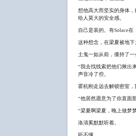
想他高大而坚实的身体，
给人莫大的安全感。
自己是装的。有Solac
这种想念，在梁夏被地下
土鬼一如从前，僵持了一
“我去找线索把他们揪出
声音冷了些。
霍杭刚走远去解锁密室，
“他居然愿意为了你直面
“梁夏啊梁夏，晚上做梦
洛清奚默默听着。
听不懂。