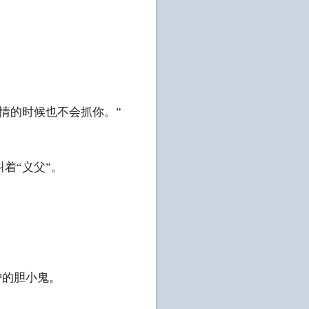
情的时候也不会抓你。”
着“义父”。
护的胆小鬼。