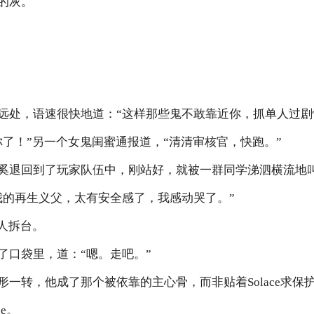
的灰。
远处，语速很快地道：“这样那些鬼不敢靠近你，抓单人过剧
你了！”另一个女鬼闺蜜通报道，“清清审核官，快跑。”
奚退回到了玩家队伍中，刚站好，就被一群同学涕泗横流地叫
我的再生义父，太有安全感了，我感动哭了。”
人拆台。
了口袋里，道：“嗯。走吧。”
一转，他成了那个被依靠的主心骨，而非贴着Solace求保
e。