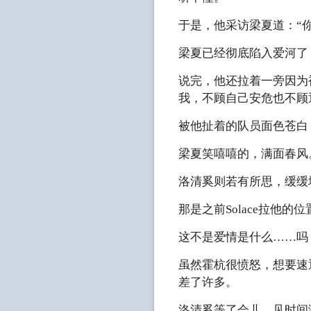
于是，他采访梁夏道：“
梁夏已经彻底陷入爱河了
说完，他还拉着一旁因为
我，不顾自己安危也不顾
被他扯着的队员面色苍白
梁夏笑嘻嘻的，满面春风
洛清奚则若有所思，缓缓
那是之前Solace拉他的位置
这不是爱情是什么……吗
虽然霍杭很愤怒，想要速
差了许多。
洛清奚等了会儿，见时间