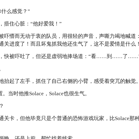
你什么感觉？”
，捂住心脏：“他好爱我！”
被吓懵而无动于衷的队员，用很轻的声音，声嘶力竭地喊道：
通关进度了！而且坏鬼抓我他还生气了，这不是爱情是什么！
，快被吓吐了，但还是虚弱地捧场道：“看……到……了……
。
地抬起了左手，抓住了自己右侧的小臂，感受着突兀的触觉
。当时他推Solace，Solace也很生气。
？
通关卡，但他毕竟只是个普通的恐怖游戏玩家，比Solace那
渐晚，还是上前，帮忙找着线索。