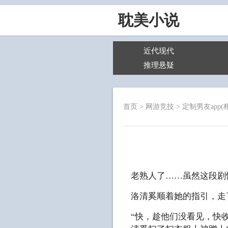
耽美小说
近代现代
推理悬疑
首页
>
网游竞技
>
定制男友app(
老熟人了……虽然这段剧
洛清奚顺着她的指引，走
“快，趁他们没看见，快