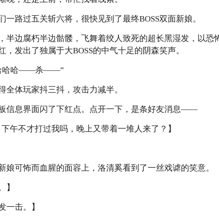
们一路过五关斩六将，很快见到了最终BOSS双面新娘。
，半边腐朽半边骷髅，飞舞着绞人致死的超长黑湿发，以恐
红，发出了独属于大BOSS的中气十足的阴森笑声。
哈哈哈——杀——”
得全体玩家抖三抖，攻击力减半。
板信息界面闪了下红点。点开一下，是条好友消息——
o？下午不才打过我吗，晚上又带着一堆人来了？】
新娘可怖而血腥的面容上，洛清奚看到了一丝戏谑的笑意。
。】
发一击。】