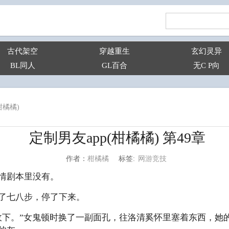
古代架空
穿越重生
玄幻灵异
BL同人
GL百合
无C P向
柑橘橘)
定制男友app(柑橘橘) 第49章
网游竞技
柑橘橘
标签:
作者：
情剧本里没有。
了七八步，停了下来。
收下。”女鬼顿时换了一副面孔，往洛清奚怀里塞着东西，她