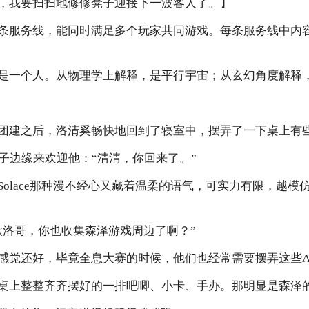
，我要扫扫地修修凳子迎接下一波客人了。】
条服务线，能同时满足多个玩家共同游戏。每条服务线中内容
是一个人。从物理学上解释，是平行宇宙；从玄幻角度解释，
建之后，洛清奚畅快地回到了寝室中，摆弄了一下桌上有些歪斜
子边缘来欢迎他：“清清，你回来了。”
Solace那种漫不经心又藏着温柔的语气，可实力有限，越模
欸洛哥，你也收集森泽游戏周边了啊？”
感觉还好，毕竟全息大赛的时候，他们也经常需要摆弄这些A
桌上整整齐齐摆好的一排吧唧、小卡、手办。那明显是森泽