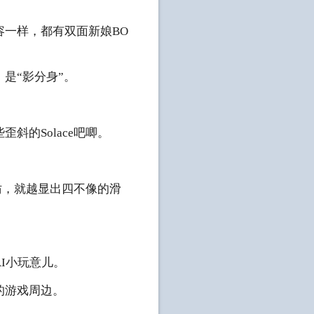
一样，都有双面新娘BO
是“影分身”。
的Solace吧唧。
仿，就越显出四不像的滑
I小玩意儿。
的游戏周边。