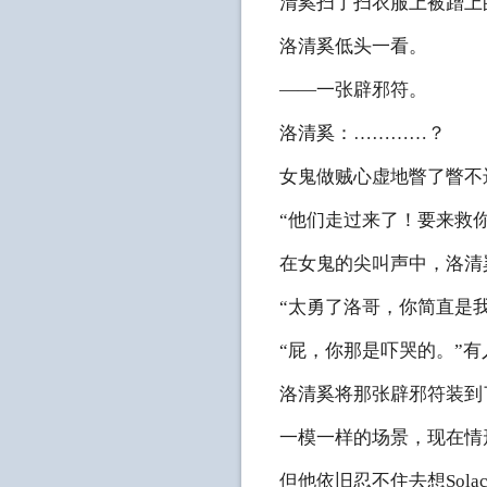
清奚扫了扫衣服上被蹭上
洛清奚低头一看。
——一张辟邪符。
洛清奚：…………？
女鬼做贼心虚地瞥了瞥不
“他们走过来了！要来救
在女鬼的尖叫声中，洛清
“太勇了洛哥，你简直是
“屁，你那是吓哭的。”有
洛清奚将那张辟邪符装到
一模一样的场景，现在情形
但他依旧忍不住去想Solac