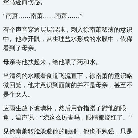
丝马迹而伤感。
“南萧……南萧……南萧……”
有个声音穿透层层混沌，刺入徐南萧稀薄的意识
中。他睁开眼，从生理盐水形成的水膜中，依稀
看到了母亲。
母亲将他扶起来，给他喂了药和水。
当清冽的水顺着食道飞流直下，徐南萧的意识略
微回笼，他才意识到面前的并不是母亲，甚至不
是个女人。
应雨生放下玻璃杯，然后用食指蹭了蹭他的眼
角，温声说：“烧这么厉害吗，眼睛都烧红了。”
见徐南萧转脸躲避他的触碰，他也不勉强，只是