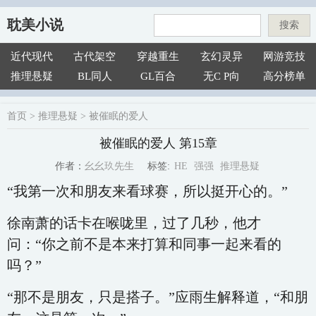
耽美小说
搜索
近代现代
古代架空
穿越重生
玄幻灵异
网游竞技
推理悬疑
BL同人
GL百合
无C P向
高分榜单
首页
>
推理悬疑
>
被催眠的爱人
被催眠的爱人 第15章
HE
强强
推理悬疑
幺幺玖先生
标签:
作者：
“我第一次和朋友来看球赛，所以挺开心的。”
徐南萧的话卡在喉咙里，过了几秒，他才
问：“你之前不是本来打算和同事一起来看的
吗？”
“那不是朋友，只是搭子。”应雨生解释道，“和朋