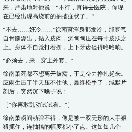
来，严肃地对他说：“不行，真得去医院，你现
在已经出现高烧前的抽搐症状了。”
“不去……好冷……”徐南萧浑身都发冷，那寒气
自骨髓渗出，钻入皮肉，沉甸甸压在每寸皮肤之
上。身体不自觉打着摆，上下牙齿磕得咯咯响。
“必须去，来，穿上外套。”
徐南萧死都不想离开被窝，于是奋力挣扎起来。
应雨生压了半天压不住他，最终松手了，缄默片
刻后，突然沉下嗓子说：
［“你再敢乱动试试看。”］
徐南萧瞬间动弹不得，像是被一双无形的大手狠
狠扼住，连抽搐的幅度都小了点。这短短几个