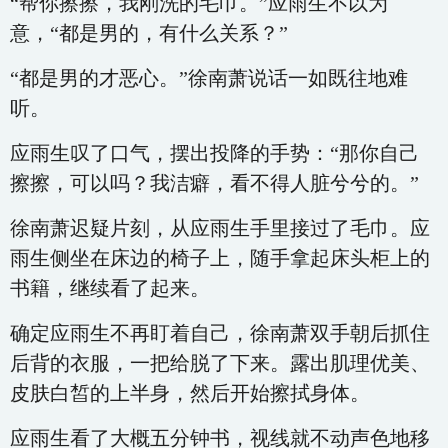
“帮你擦擦，我刚洗的毛巾。”应雨生不以为
意，“都是男的，有什么关系？”
“都是男的才恶心。”徐南萧说话一如既往地难
听。
应雨生叹了口气，摆出投降的手势：“那你自己
擦擦，可以吗？我洁癖，看不得人脏兮兮的。”
徐南萧迟疑片刻，从应雨生手里接过了毛巾。应
雨生侧坐在床边的椅子上，随手拿起床头柜上的
书籍，继续看了起来。
确定应雨生不再盯着自己，徐南萧双手朝后抓住
后背的衣服，一把给脱了下来。露出肌理优美、
皮肤白皙的上半身，然后开始擦拭身体。
应雨生看了大概五分钟书，视线就不动声色地移