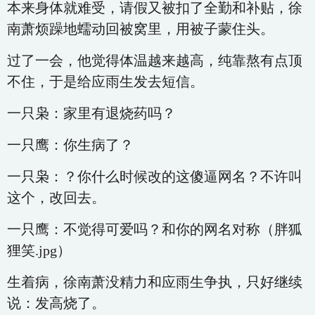
本来身体就难受，请假又被扣了全勤和补贴，徐
南萧烦躁地蠕动回被窝里，用被子蒙住头。
过了一会，他觉得体温越来越高，纯靠熬有点顶
不住，于是给应雨生发去短信。
一只枭：家里有退烧药吗？
一只鹰：你生病了？
一只枭：？你什么时候改的这傻逼网名？不许叫
这个，改回去。
一只鹰：不觉得可爱吗？和你的网名对称（胖狐
狸笑.jpg）
生着病，徐南萧没精力和应雨生争执，只好继续
说：发高烧了。