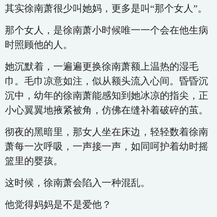
其实徐南萧很少叫她妈，更多是叫“那个女人”。
那个女人，是徐南萧小时候唯一一个会在他生病
时照顾他的人。
她沉默着，一遍遍更换徐南萧额上温热的湿毛
巾。毛巾凉意如注，似从额头流入心间。昏昏沉
沉中，幼年的徐南萧能感知到她冰凉的指尖，正
小心翼翼地掖紧被角，仿佛在缝补着破碎的茧。
彻夜的黑暗里，那女人坐在床边，轻轻数着徐南
萧每一次呼吸，一声接一声，如同呵护着幼时摇
篮里的婴孩。
这时候，徐南萧会陷入一种混乱。
他觉得妈妈是不是爱他？