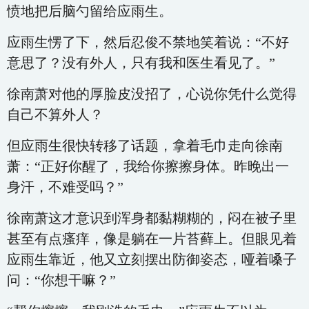
愤地把后脑勺留给应雨生。
应雨生愣了下，然后忍俊不禁地笑着说：“不好
意思了？没有外人，只有我和医生看见了。”
徐南萧对他的厚脸皮没招了，心说你凭什么觉得
自己不算外人？
但应雨生很快转移了话题，拿着毛巾走向徐南
萧：“正好你醒了，我给你擦擦身体。昨晚出一
身汗，不难受吗？”
徐南萧这才意识到浑身都黏糊糊的，闷在被子里
甚至有点瘙痒，像是躺在一片苔藓上。但眼见着
应雨生靠近，他又立刻摆出防御姿态，哑着嗓子
问：“你想干嘛？”