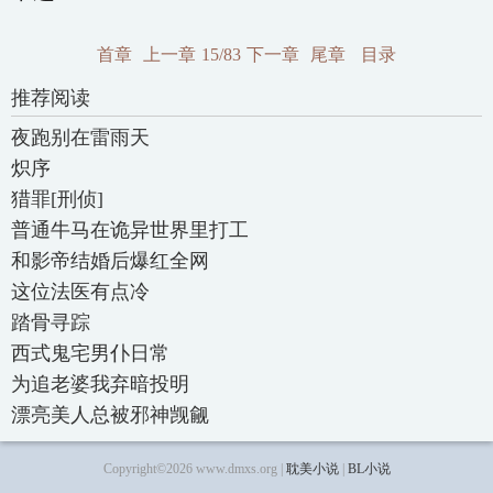
首章
上一章
15/83
下一章
尾章
目录
推荐阅读
夜跑别在雷雨天
炽序
猎罪[刑侦]
普通牛马在诡异世界里打工
和影帝结婚后爆红全网
这位法医有点冷
踏骨寻踪
西式鬼宅男仆日常
为追老婆我弃暗投明
漂亮美人总被邪神觊觎
Copyright©2026 www.dmxs.org |
耽美小说
|
BL小说