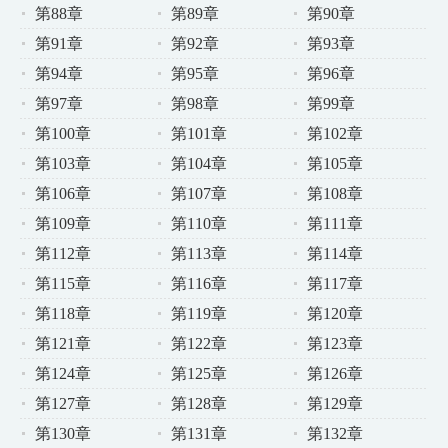
第88章
第89章
第90章
第91章
第92章
第93章
第94章
第95章
第96章
第97章
第98章
第99章
第100章
第101章
第102章
第103章
第104章
第105章
第106章
第107章
第108章
第109章
第110章
第111章
第112章
第113章
第114章
第115章
第116章
第117章
第118章
第119章
第120章
第121章
第122章
第123章
第124章
第125章
第126章
第127章
第128章
第129章
第130章
第131章
第132章