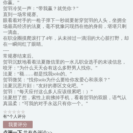
你赢。”
贺羽冷笑一声：“带我赢？就凭你？”
直到一场常规赛。
眼看着对手的一枪子弹下一秒就要射穿贺羽的人头，坐拥全
场最高经济的法夏，毫不犹豫闪现挡在他的身前，堪堪只剩
一滴血。
在职业圈摸爬滚打了4年，从未掉过一滴泪的大心脏打野，却
在一瞬间红了眼睛。
----
常规赛结束后。
贺羽沉默地看着法夏微信里的一水儿职业选手的未读信息，
咬牙：“为什么天天会有这么多野男人找你。”
法夏：“额……都是找我solo的。”
贺羽微笑：“找你solo为什么要给你发爱心和亲亲？”
法夏沉思片刻：“友好的赛区文化吧。”
贺羽：“每天应付这么多人应该很累吧：）”
法夏想了想，索性上前拂掉手机，看着贺羽的双眼，语气认
真温柔：“可我的对手永远只有你一个。”
有*个人评分
我要评分
点评一下
共有
条评论>>