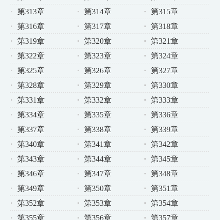
第313章
第314章
第315章
第316章
第317章
第318章
第319章
第320章
第321章
第322章
第323章
第324章
第325章
第326章
第327章
第328章
第329章
第330章
第331章
第332章
第333章
第334章
第335章
第336章
第337章
第338章
第339章
第340章
第341章
第342章
第343章
第344章
第345章
第346章
第347章
第348章
第349章
第350章
第351章
第352章
第353章
第354章
第355章
第356章
第357章