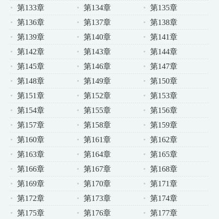
第133章
第134章
第135章
第136章
第137章
第138章
第139章
第140章
第141章
第142章
第143章
第144章
第145章
第146章
第147章
第148章
第149章
第150章
第151章
第152章
第153章
第154章
第155章
第156章
第157章
第158章
第159章
第160章
第161章
第162章
第163章
第164章
第165章
第166章
第167章
第168章
第169章
第170章
第171章
第172章
第173章
第174章
第175章
第176章
第177章