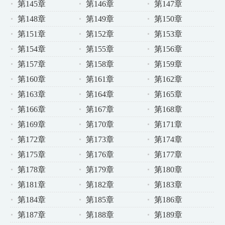
第145章
第146章
第147章
第148章
第149章
第150章
第151章
第152章
第153章
第154章
第155章
第156章
第157章
第158章
第159章
第160章
第161章
第162章
第163章
第164章
第165章
第166章
第167章
第168章
第169章
第170章
第171章
第172章
第173章
第174章
第175章
第176章
第177章
第178章
第179章
第180章
第181章
第182章
第183章
第184章
第185章
第186章
第187章
第188章
第189章