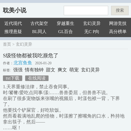
耽美小说
搜索
近代现代
古代架空
穿越重生
玄幻灵异
网游竞技
推理悬疑
BL同人
GL百合
无C P向
高分榜单
首页
>
玄幻灵异
S级怪物都被我吃濒危了
北宫鱼鱼
作者：
2026-01-20
强强
情有独钟
甜文
爽文
萌宠
玄幻灵异
标签:
txt下载
在线阅读
1.天界重修法律，禁止吞食同事。
时/饕餮/爱吃点同事/漾:……兽兽委屈，但兽兽不说。
在刷了很多宠物饭来张嘴的视频后，时漾包袱一背，下界
了。
他要找个铲屎官，好吃软饭。
然而看着满地乱爬的怪物，时漾擦了擦嘴角的口水，矜持地
拿出筷子，然后——
……呕！