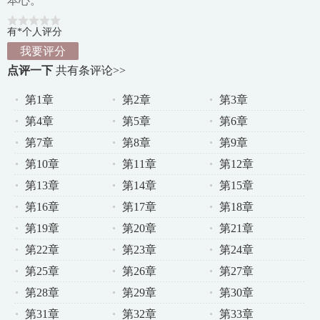
本心。
有*个人评分
我要评分
点评一下
共有
条评论>>
第1章
第2章
第3章
第4章
第5章
第6章
第7章
第8章
第9章
第10章
第11章
第12章
第13章
第14章
第15章
第16章
第17章
第18章
第19章
第20章
第21章
第22章
第23章
第24章
第25章
第26章
第27章
第28章
第29章
第30章
第31章
第32章
第33章