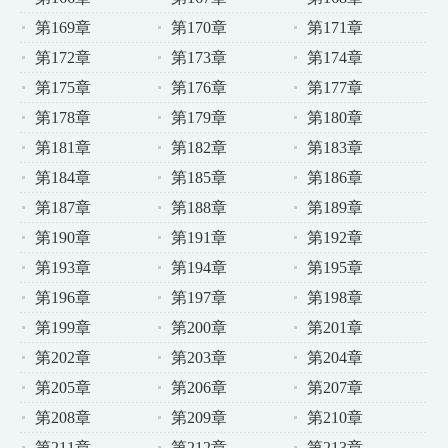
第169章
第170章
第171章
第172章
第173章
第174章
第175章
第176章
第177章
第178章
第179章
第180章
第181章
第182章
第183章
第184章
第185章
第186章
第187章
第188章
第189章
第190章
第191章
第192章
第193章
第194章
第195章
第196章
第197章
第198章
第199章
第200章
第201章
第202章
第203章
第204章
第205章
第206章
第207章
第208章
第209章
第210章
第211章
第212章
第213章