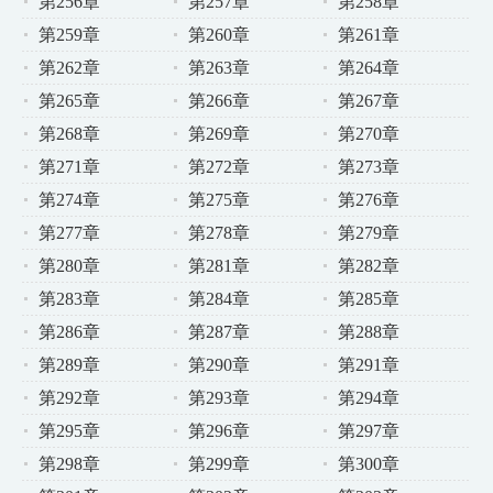
第256章
第257章
第258章
第259章
第260章
第261章
第262章
第263章
第264章
第265章
第266章
第267章
第268章
第269章
第270章
第271章
第272章
第273章
第274章
第275章
第276章
第277章
第278章
第279章
第280章
第281章
第282章
第283章
第284章
第285章
第286章
第287章
第288章
第289章
第290章
第291章
第292章
第293章
第294章
第295章
第296章
第297章
第298章
第299章
第300章