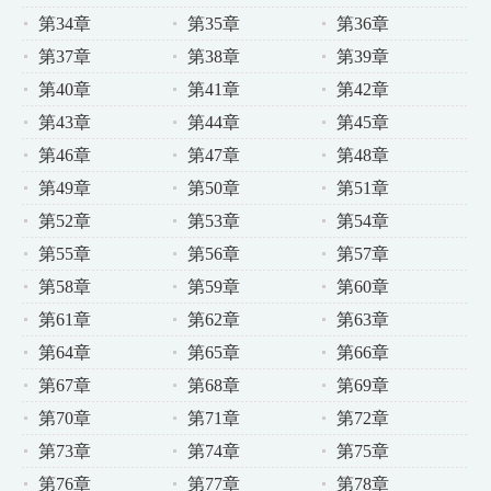
第34章
第35章
第36章
第37章
第38章
第39章
第40章
第41章
第42章
第43章
第44章
第45章
第46章
第47章
第48章
第49章
第50章
第51章
第52章
第53章
第54章
第55章
第56章
第57章
第58章
第59章
第60章
第61章
第62章
第63章
第64章
第65章
第66章
第67章
第68章
第69章
第70章
第71章
第72章
第73章
第74章
第75章
第76章
第77章
第78章