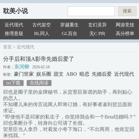
耽美小说
搜索
近代现代
古代架空
穿越重生
玄幻灵异
网游竞技
推理悬疑
BL同人
GL百合
无C P向
高分榜单
首页
>
近代现代
分手后和顶A影帝先婚后爱了
东河柳
作者：
2026-02-18
豪门世家
娱乐圈
甜文
ABO
暗恋
先婚后爱
近代现代
标签:
txt下载
在线阅读
邱也是圈子里的金牌秘书，从贺昱臣靠谱的助手，再到贴心
的恋人。
不知哪儿来的传言说两人即将订婚，有好事者凑到贺总面前
求证。
“即便他不是邱家的私生子，你觉得我会和一个Beta结婚吗？”
邱也果断分手，转身向公司请了长假。
贺昱臣当人拿乔，对着发小夸下海口，“不出两周，他肯定回
来找我。”