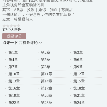
内容标签： 豪门世家 娱乐圈 甜文 ABO 暗恋 先婚后爱
主角视角邱也互动陆鸣川
其它：AB恋｜换攻｜婚综｜狗血｜苏爽甜
一句话简介：不好意思，你的男友他归我了
立意：珍惜眼前人
有*个人评分
我要评分
点评一下
共有
条评论>>
第1章
第2章
第3章
第4章
第5章
第6章
第7章
第8章
第9章
第10章
第11章
第12章
第13章
第14章
第15章
第16章
第17章
第18章
第19章
第20章
第21章
第22章
第23章
第24章