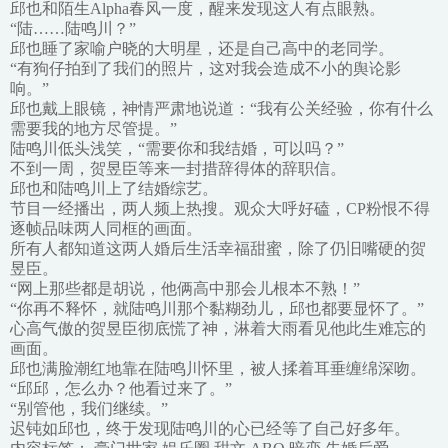
邱也和陌生Alpha春风一度，醒来发现这人有点眼熟。
“陆……陆鸣川？”
邱也睡了家喻户晓的大明星，还是自己高中的老同学。
“有狗仔拍到了我们的照片，这对我会造成不小的舆论影
响。”
邱也戴上眼镜，神情严肃地说道：“我有公关经验，你有什么
需要我的地方尽管提。”
陆鸣川低头浅笑，“需要你和我结婚，可以吗？”
不到一周，贺昱臣等来一封措辞得体的辞职信。
邱也和陆鸣川上了结婚综艺。
节目一经播出，两人频上热搜。观众大呼好磕，CP粉恨不得
逐帧品味两人同框的画面。
所有人都知道这两人婚后生活幸福甜蜜，除了仍旧嘴硬的贺
昱臣。
“网上那些都是胡说，他俩高中那会儿根本不熟！”
“你再不释怀，就陆鸣川那个黏糊劲儿，邱也都要显怀了。”
心高气傲的贺昱臣彻底慌了神，淋着大雨看见他此生难忘的
画面。
邱也满脸潮红地靠在陆鸣川怀里，被人揉着耳垂缠绵深吻。
“邱邱，怎么办？他看过来了。”
“别管他，我们继续。”
迟钝如邱也，终于发现陆鸣川的心已经等了自己好多年。