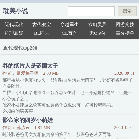
耽美小说
搜索
近代现代
古代架空
穿越重生
玄幻灵异
网游竞技
推理悬疑
BL同人
GL百合
无C P向
高分榜单
近代现代top200
养的纸片人是帝国太子
作者： 最爱梅子酒
2.00 MB
2020-09-11
郁星桥从小免疫力缺失，只能独自生活在无菌室里，还好有各种电子
产品陪伴。
当护工小姐姐给他推荐一款养崽APP时，他一开始是拒绝的，但是不
小心玩了之后——
他家小君律这么软萌可爱竟然什么也没有，好可怜呜呜呜。
必须给他买买买！
哇，长大后的乖崽也吼吼看，必须给他氪氪氪！
影帝家的四岁小萌娃
作为首富之子，郁星桥什么也没有，就是钱多。
作者： 苏流云
1.81 MB
2020-12-02
帝国皇太子君律遭遇毒手，力量全失，被迫变回幼生态，隐姓埋名受
吨吨和爸爸周文安相依为命的第四年，影帝爸爸从天而降
尽欺辱，某日被一个自称系统的东西找上，要与他签订协议。