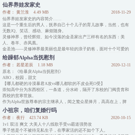
——
仙界养娃发家史
应同尘作为一名优质单身英语教师，某天误打误撞约了个帅哥，帅气
作者： 黄兰淮
4.49 MB
2018-11-29
多金型的，最大的爱好就是打钱。
仙界养娃发家史的内容简介……
他看着自己银行卡多出来的一串零，道：“我是个正经人。”
这是一个重生后的男人，抚养自己十个儿子的育儿故事，当然，也有
卓殊缓缓打出一串问号：？？？
无数JQ、笑话、感动、麻烦随身。
沙雕王霸无缝切换攻X外表清冷内心闷骚受
灵修神界，曾经辉煌、如今没落的金圣家出产三样有名的东西：美
内容标
人、卷羊、赤凤凰。
金圣池——灵修神界最美丽也是最年轻的浪子奶爸，面对十个可爱的
小正太、一群卷羊、一窝凤凰，振臂一呼：“儿子们——老爸的口号
给躁郁Alpha当抚慰剂
是？？”
作者： 若星若辰
1.18 MB
2020-12-11
“养好羊、产好奶、做好爸！”清脆响亮的稚嫩童音整齐地回答。
原名：《给暴戾Alpha当抚慰剂》
“你们的口号是——？？”
ABO，校园，甜文
“长身体、学本领、做好娃！”
【哪儿都硬的冷漠暴君A攻vs哪儿都软的不皮会死O受】
“VERY ——GOOD！！”
崇知高中分为东西校区，一条道，分水岭，隔开了东校的门阀贵胄和
[欢乐搞笑正能
西校的贫寒世族。
作为Alpha世族尊奉的宗主继承人，闻之鸷众星捧月，高高在上，脾
气阴郁暴躁，从来只甩给芸芸众生一个冷漠的背影。
小祖宗，咱们复婚行吗
——后来这个背影出现在了时恬的同人文中。
作者： 夜行
423.74 KB
2020-10-15
【闻之鸷，再冷漠的Alpha，那里也是火热、坚硬、滚烫的。】
1v1 双洁 爽文 大美人十八线歌手受vs霸道强势攻
季子悠是个不被待见私生子，在季家活的还不如个下人。
这篇文传遍全校。