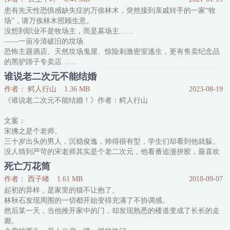
戚白生气：“你都有我了，不能再干这一行。”
患有先天性恐惧感缺失症的万俟林木，突然接到亲戚转手的一家“牧
江鉴之问为什么，戚白叉腰瞪他：“因为不守男德！”
场”，请万俟林木照顾生意。
江鉴之摘下眼镜，不解：“当教授搞科研就是不守男德？”
没想到职业不是牧场主，而是墓场主……
戚白卡壳：“？？？
——一亩冷清破旧的坟场
恐怖主题酒店、天然坟场鬼屋、惊险刺激密室逃生，更有售卖纪念品
的黑驴蹄子专卖店……
坟头太冷清，这都不是事儿，万俟林木决定，将破败坟场扩建，迎合
谁说老二次元不能结婚
经济潮流，从此发家致富，财源滚滚，做最大的墓场主！
作者： 鳄人行山
1.36 MB
2023-08-19
只是有一点，新招的鬼屋工作人员，男神相、超模身材，长得太帅，
《谁说老二次元不能结婚！》作者：鳄人行山
可能吓不到游客。
游客A：天鸭！太可怕了，长得猴可怕！
文案：
游客B：千年大粽子！出土这么久，品相
宋拂之是个老师。
三十岁出头的男人，沉稳俊逸，帅得很有型，学生们却看到他就躲。
没人猜到严苛的宋老师其实是个老二次元，他看番追漫拼胶，最喜欢
一位叫章鱼的元老级Coser。
死亡万花筒
章鱼老师因其散发出的强攻气质，被誉为C圈的总攻大人。
作者： 西子绪
1.61 MB
2018-09-07
宋拂之最爱他这一点。
起初的异样，是家里的猫不让抱了。
令宋老师伤感的是，最近章鱼老师宣布他将退圈，回归三次元生活。
林秋石发现周围的一切都开始变得充满了不协调感。
宋拂之看着自己手上的戒指，无声垂眸。
然后某一天，当他推开家中的门，却发现熟悉的楼道变成了长长的走
结婚让他不得不藏起那些癖好，章鱼老师的退圈更是让他贫瘠的精神
廊。
生活雪上加霜。