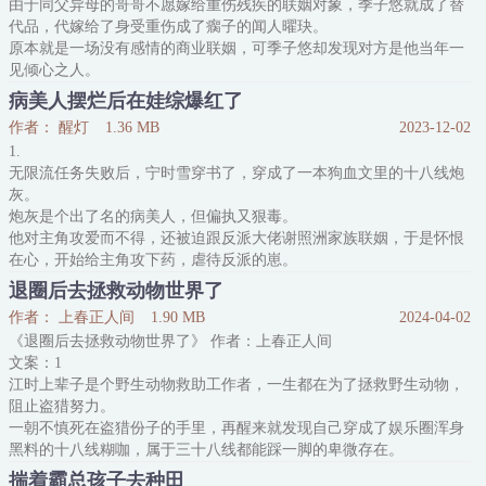
由于同父异母的哥哥不愿嫁给重伤残疾的联姻对象，季子悠就成了替
然后时恬被闻之鸷堵在了西校区门口。
代品，代嫁给了身受重伤成了瘸子的闻人曜玦。
时恬：“……请，请尊重创作自由
原本就是一场没有感情的商业联姻，可季子悠却发现对方是他当年一
见倾心之人。
只可惜季子悠的一往情深注定要成一场空。
病美人摆烂后在娃综爆红了
闻人曜玦心有所属，心上人就养在别苑。
作者： 醒灯
1.36 MB
2023-12-02
结婚当天，面对司仪的问题。
1.
季子悠一脸幸福的回答着：“我愿意。”
无限流任务失败后，宁时雪穿书了，穿成了一本狗血文里的十八线炮
闻人曜玦久久不说话，就在所有人都看笑话的时候，才不冷不淡的说
灰。
了一句
炮灰是个出了名的病美人，但偏执又狠毒。
他对主角攻爱而不得，还被迫跟反派大佬谢照洲家族联姻，于是怀恨
在心，开始给主角攻下药，虐待反派的崽。
最后不出意外死无全尸。
退圈后去拯救动物世界了
宁时雪穿过来时，恰好原主的经纪人给他接了一档带娃综艺。
作者： 上春正人间
1.90 MB
2024-04-02
小反派躺在地上撒泼打滚，哇哇大哭说不要他这个爸爸，活脱一个熊
《退圈后去拯救动物世界了》 作者：上春正人间
孩子。
文案：1
宁时雪：“……”累了，毁灭吧。
江时上辈子是个野生动物救助工作者，一生都在为了拯救野生动物，
2.
阻止盗猎努力。
好不容易重活一次，宁时雪谁都不伺候了，只想当个病弱花瓶。
一朝不慎死在盗猎份子的手里，再醒来就发现自己穿成了娱乐圈浑身
综艺开始录制——
黑料的十八线糊咖，属于三十八线都能踩一脚的卑微存在。
小反派不愿意做
江时看了看微博底下一溜让他滚出娱乐圈的留言，再看看窗外正在说
揣着霸总孩子去种田