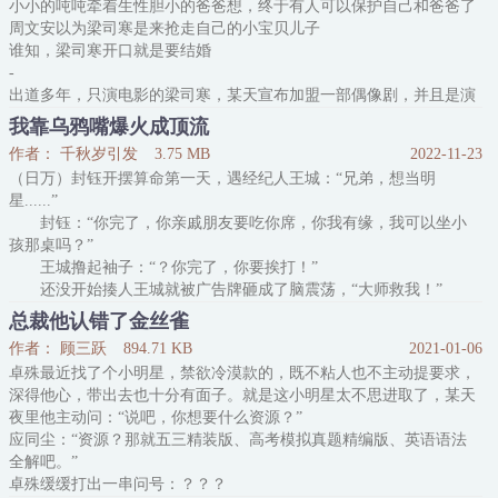
小小的吨吨牵着生性胆小的爸爸想，终于有人可以保护自己和爸爸了
只要能复仇，他愿意向恶魔献祭自己的灵魂！
周文安以为梁司寒是来抢走自己的小宝贝儿子
在收到多次“神赐之物”后
谁知，梁司寒开口就是要结婚
-
出道多年，只演电影的梁司寒，某天宣布加盟一部偶像剧，并且是演
男三号的小配角
我靠乌鸦嘴爆火成顶流
粉丝震惊，媒体意外。
作者： 千秋岁引发
3.75 MB
2022-11-23
偶像剧开机仪式上，记者八卦：梁先生您为什么纡尊降贵、0片酬出
（日万）封钰开摆算命第一天，遇经纪人王城：“兄弟，想当明
演青春电视剧？
星......”
梁司寒望了一眼不远处戴着口罩墨镜的周文安：谁说我0片酬？我的
封钰：“你完了，你亲戚朋友要吃你席，你我有缘，我可以坐小
片酬，是你们想象不到的大。
孩那桌吗？”
周文安藏在口罩底下的双颊，红得宛若蜜桃。
王城撸起袖子：“？你完了，你要挨打！”
还没开始揍人王城就被广告牌砸成了脑震荡，“大师救我！”
封钰：“我又不是医生。”
总裁他认错了金丝雀
进公司第一天，封钰掐指一算，送给老板一顶绿帽子，“戴上这
作者： 顾三跃
894.71 KB
2021-01-06
顶帽子，在青青草原上策马奔腾对郁总您再适合不过。”
卓殊最近找了个小明星，禁欲冷漠款的，既不粘人也不主动提要求，
郁总：“保安呢？把这神棍拎出去！”
深得他心，带出去也十分有面子。就是这小明星太不思进取了，某天
保安还没来，郁总就亲眼看见丈夫带人当着她面进了酒店，“大
夜里他主动问：“说吧，你想要什么资源？”
师
应同尘：“资源？那就五三精装版、高考模拟真题精编版、英语语法
全解吧。”
卓殊缓缓打出一串问号：？？？