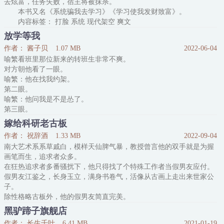
去炫富，任务失败，宿主将被抹杀。
小Ome
本书又名《系统骗我去学习》《学习使我发财致富》。
内容标签： 打脸 系统 现代架空 爽文
搜索关键字：主角：秋水，楼羽辰 ┃ 配角：张家匀，周浩，梁
放学等我
子涛等 ┃ 其它：系统，炫富
作者： 酱子贝
1.07 MB
2022-06-04
一句话简介：学习使我致富，最后被逼去炫富
喻繁看班里那位新来的转班生非常不爽。
立意：平凡的人，只要努力学习，也可以拥有不平凡的人生!
对方朝他看了一眼。
喻繁：他在找我约架。
第二眼。
喻繁：他问我是不是怂了。
第三眼。
转班生依旧顶着那张面无表情的冰山脸，递给他一封信：“喻同
嫁给科研老古板
学。”喻繁心想学霸就是臭讲究，打架还递挑战信，抡起衣袖站起
作者： 祝辞酒
1.33 MB
2022-09-04
身。
南大艺术系系草戚白，模样天仙脾气暴，教授曾言他的双手就是为握
“请你收下我的情书。”喻同学敦地一下坐回去了。
画笔而生，追求者众多。
——
在狂热追求者多番骚扰下，他只得找了个特殊工作者当假男友应付。
陈景深（攻）x喻繁（受）
假男友江鉴之，长身玉立，满身书卷气，活像从古画上走出来世家公
日常，慢热
子。
内容标签： 花季雨季 情有独钟 破镜重圆 校园
除性格略古板外，他的假男友简直完美。
搜索关键字：主角：陈景深，喻繁
后来，动了心思的戚白想让对方换个工作。
一句话简介：达咩x
黑驴蹄子旗舰店
江鉴之拒绝：“我喜欢现在的工作。”
立意：爱学习，爱生活，爱自己。
作者： 长生千叶
6.41 MB
2021-01-19