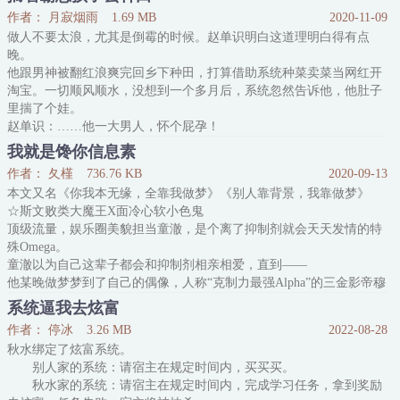
人话的小鸟。
作者： 月寂烟雨
1.69 MB
2020-11-09
有点魔幻，他不确定的开口：“你在说什么？”小鸟一挥翅膀：“我说你
做人不要太浪，尤其是倒霉的时候。赵单识明白这道理明白得有点
真可怜，刚刚听见隔壁两个在商量怎么把你送上别人的床……
晚。
啊！！！你怎么听得懂我说话？！妈妈这里有妖怪！”
他跟男神被翻红浪爽完回乡下种田，打算借助系统种菜卖菜当网红开
小鸟七倒八
淘宝。一切顺风顺水，没想到一个多月后，系统忽然告诉他，他肚子
里揣了个娃。
赵单识：……他一大男人，怀个屁孕！
系统慢吞吞地说道：“我遇到你的第一时间你在振臂高呼，说要给你
我就是馋你信息素
男神生猴子，我实现了你的愿望。”
作者： 夂槿
736.76 KB
2020-09-13
霸总攻VS美人受
本文又名《你我本无缘，全靠我做梦》《别人靠背景，我靠做梦》
内容标签：生子 种田文 美食 系统
☆斯文败类大魔王X面冷心软小色鬼
搜索关键字：主角：赵单识、黎凭┃配角：冉远遥┃其它：系统、种
顶级流量，娱乐圈美貌担当童澈，是个离了抑制剂就会天天发情的特
田
殊Omega。
一句话简介：霸总还是你霸总，种田也成巨头！
童澈以为自己这辈子都会和抑制剂相亲相爱，直到——
他某晚做梦梦到了自己的偶像，人称“克制力最强Alpha”的三金影帝穆
晗风。
系统逼我去炫富
还在梦里被穆影帝咬了一口。
作者： 停冰
3.26 MB
2022-08-28
醒来，童澈发现——这梦竟然比抑制剂还管用！
秋水绑定了炫富系统。
从此一发不可收，童澈日日期盼在梦中被穆晗风标记。
别人家的系统：请宿主在规定时间内，买买买。
-
秋水家的系统：请宿主在规定时间内，完成学习任务，拿到奖励
穆晗风不知从何时起，梦里总会出现一个色咪咪的小Omega。