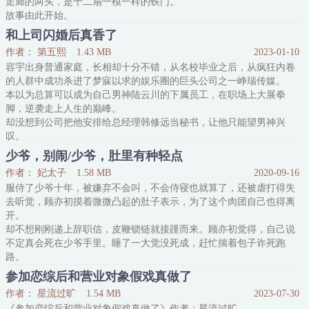
走廊的两头，是十二扇一模一样的铁门。
-
故事由此开始。
时章和
阮南烛对林秋石说，当你凝视深渊时，深渊也在凝视着你。
和上司闪婚后真香了
林秋石听后陷入沉思，然后对着深渊拉下了裤子拉链……
作者： 第五熙
1.43 MB
2023-01-10
阮南烛：“……你把裤子给我好好穿上！”
容宇出身普通家庭，长相却十分不错，从名校毕业之后，从疯狂内卷
不皮会死病娇攻X一起皮的沉稳受，双皮奶组合，灵异风格升级流。
的人群中成功杀进了梦寐以求的娱乐圈的巨头公司之一峥瑞传媒。
本以为总算可以成为自己男神陆云川的下属员工，在职场上大展拳
脚，逆袭走上人生的巅峰。
却没想到公司把他安排给总经理韩修远当秘书，让他只能望男神兴
叹。
这位上司其实样貌气质也是他男神那一挂的，着实没得挑，但就是性
少爷，别闹/少爷，肚里有种轻点
格比他男神还冷，成天只会冷着一张脸面对他。
作者： 妃太子
1.58 MB
2020-09-16
然而一次应酬醉酒后，他意外跟韩修远过了一夜。
服侍了少爷十年，被嫌弃不会叫，不会侍寝也就算了，还被虐打得失
容宇第一个反应就是：完了，他要失去这个工作了！
去听觉，顾亦初摸着微微凸起的肚子表示，为了这个肉团自己也得离
可没想到韩修远一本正经地表示：“
开。
却不想刚刚递上辞职信，皮鞭锁链就接踵而来。顾亦初觉得，自己说
不定真会死在少爷手里。睡了一大觉没死成，赶忙揣着包子诈死跑
路。
然后...然后就是少爷的追妻之路...
参加恋综后和营业对象假戏真做了
“爸爸，那个变态又偷你的小裤裤...”
作者： 星流过旷
1.54 MB
2023-07-30
“初初，你要相信我，我没有！”“嘭——”面前的门被重重关上。
《参加恋综后和营业对象假戏真做了》作者：星流过旷