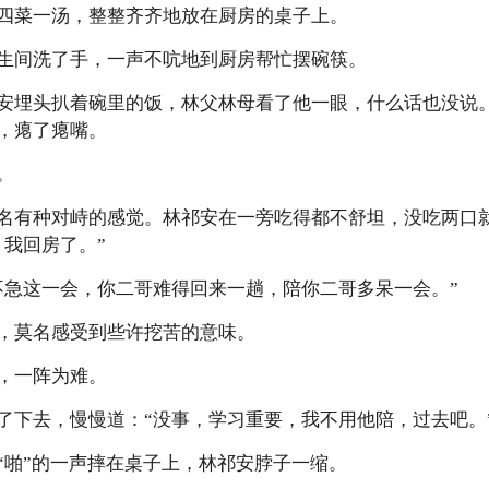
菜一汤，整整齐齐地放在厨房的桌子上。
间洗了手，一声不吭地到厨房帮忙摆碗筷。
埋头扒着碗里的饭，林父林母看了他一眼，什么话也没说。
，瘪了瘪嘴。
。
有种对峙的感觉。林祁安在一旁吃得都不舒坦，没吃两口
，我回房了。”
急这一会，你二哥难得回来一趟，陪你二哥多呆一会。”
莫名感受到些许挖苦的意味。
，一阵为难。
下去，慢慢道：“没事，学习重要，我不用他陪，过去吧。
啪”的一声摔在桌子上，林祁安脖子一缩。