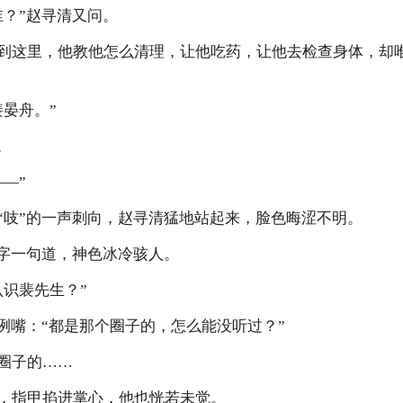
？”赵寻清又问。
这里，他教他怎么清理，让他吃药，让他去检查身体，却
晏舟。”
。
—”
吱”的一声刺向，赵寻清猛地站起来，脸色晦涩不明。
字一句道，神色冰冷骇人。
识裴先生？”
嘴：“都是那个圈子的，怎么能没听过？”
圈子的……
指甲掐进掌心，他也恍若未觉。