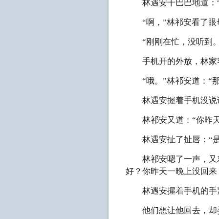
林遇安干巴巴地道：“
“啊，”林祁安看了眼母
“刚刚在忙，没听到。
手机开的外放，林家客
“哦。”林祁安道：“那
林遇安握着手机没说
林祁安又道：“你昨天
林遇安扯了扯唇：“是
林祁安嗯了一声，又劝
好？你昨天一晚上没回来
林遇安握着手机的手紧
他们想让他回去，却委