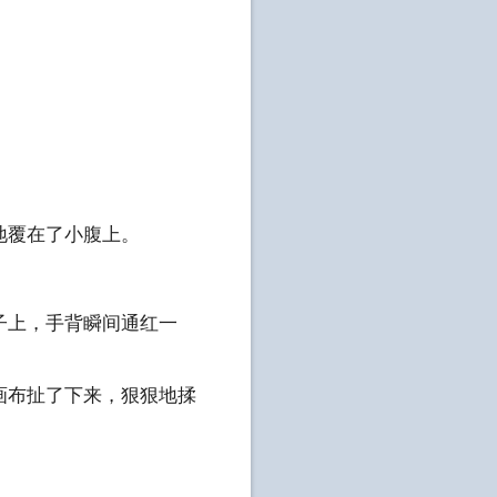
地覆在了小腹上。
子上，手背瞬间通红一
布扯了下来，狠狠地揉