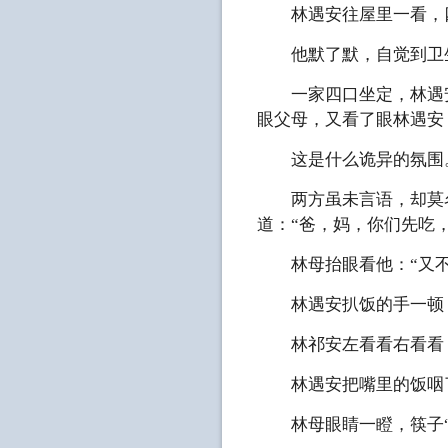
林遇安往屋里一看，四
他默了默，自觉到卫生
一家四口坐定，林遇安
眼父母，又看了眼林遇安
这是什么诡异的氛围
两方虽未言语，却莫名
道：“爸，妈，你们先吃
林母抬眼看他：“又不
林遇安扒饭的手一顿，
林祁安左看看右看看
林遇安把嘴里的饭咽了
林母眼睛一瞪，筷子“