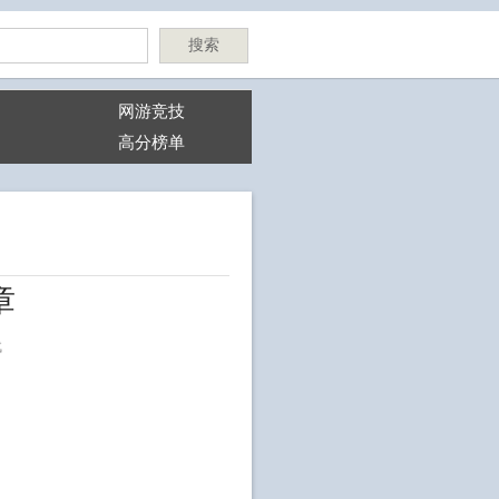
搜索
网游竞技
高分榜单
章
代