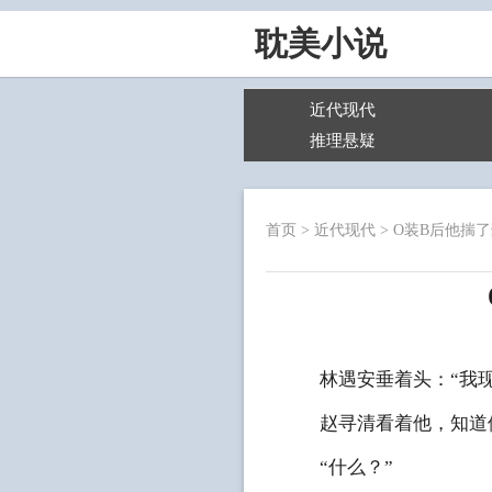
耽美小说
近代现代
推理悬疑
首页
>
近代现代
>
O装B后他揣
林遇安垂着头：“我现
赵寻清看着他，知道他
“什么？”