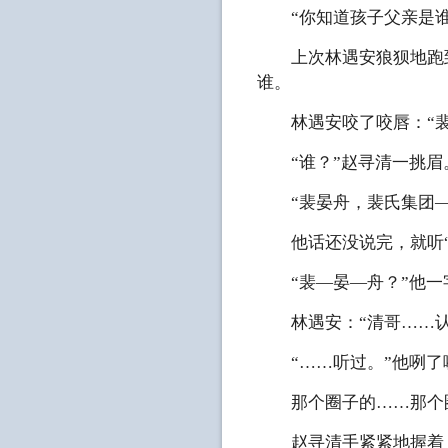
“你知道孩子父亲是谁
上次林遇安狼狈地跑到
谁。
林遇安咬了咬唇：“裴
“谁？”赵寻清一挑眉
“裴晏舟，裴氏集团—
他话还没说完，就听“
“裴—晏—舟？”他一
林遇安：“清哥……认
“……听过。”他咧了咧
那个圈子的……那个
赵寻清手紧紧地握着，