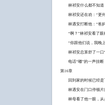
林祁安什么都不知道，
林祁安还在劝：“更何
林遇安打断他：“爸妈
“啊？”林祁安看了眼林
“你跟他们说，我晚上
林祁安总算舒了一口气
电话“嘟”的一声挂断
第16章
回到家的时候已经是下
林遇安在门口停顿片刻
林母看了他一眼，从鼻