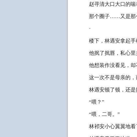
赵寻清大口大口的喘着
那个圈子……又是那
·
楼下，林遇安拿起手机
他抿了抿唇，私心里
他想装作没看见，却不
这一次不是母亲的，而
林遇安顿了顿，还是
“喂？”
“喂，二哥。”
林祁安小心翼翼地看了