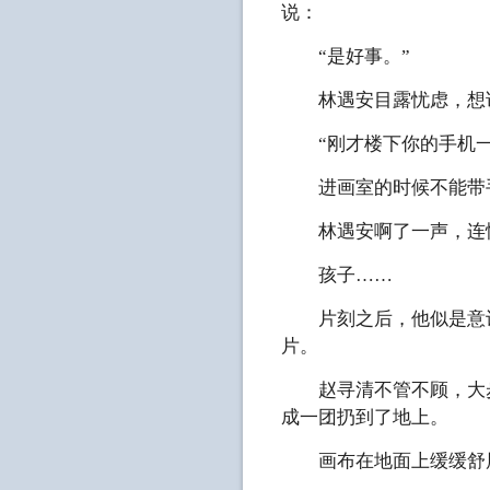
说：
“是好事。”
林遇安目露忧虑，想说
“刚才楼下你的手机一
进画室的时候不能带手
林遇安啊了一声，连忙
孩子……
片刻之后，他似是意识
片。
赵寻清不管不顾，大步
成一团扔到了地上。
画布在地面上缓缓舒展