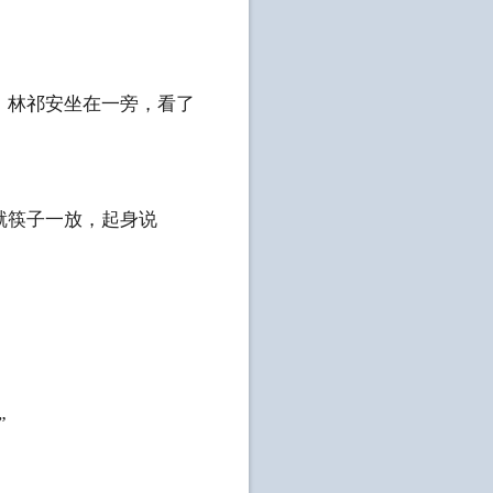
林祁安坐在一旁，看了
就筷子一放，起身说
”