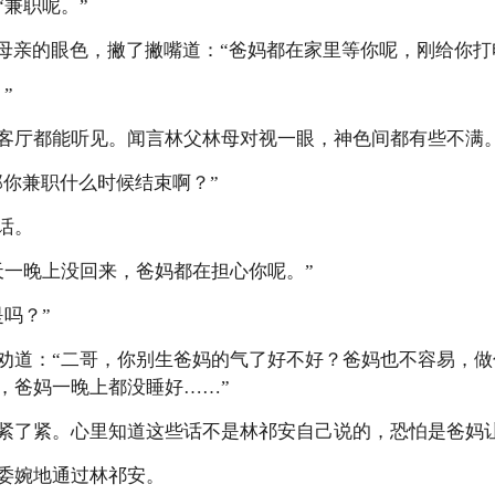
兼职呢。”
亲的眼色，撇了撇嘴道：“爸妈都在家里等你呢，刚给你打
”
厅都能听见。闻言林父林母对视一眼，神色间都有些不满
你兼职什么时候结束啊？”
话。
一晚上没回来，爸妈都在担心你呢。”
吗？”
道：“二哥，你别生爸妈的气了好不好？爸妈也不容易，做
，爸妈一晚上都没睡好……”
了紧。心里知道这些话不是林祁安自己说的，恐怕是爸妈
婉地通过林祁安。