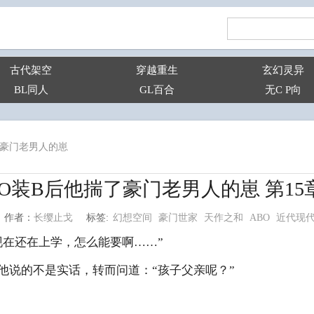
古代架空
穿越重生
玄幻灵异
BL同人
GL百合
无C P向
了豪门老男人的崽
O装B后他揣了豪门老男人的崽 第15
幻想空间
豪门世家
天作之和
ABO
近代现
长缨止戈
标签:
作者：
在还在上学，怎么能要啊……”
说的不是实话，转而问道：“孩子父亲呢？”