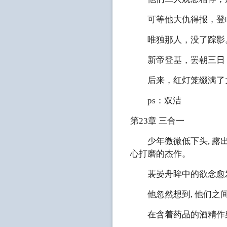
可等他大仇得报，登临
唯独那人，没了踪影
新帝登基，罢朝三日，
后来，红灯笼缀满了大
ps：双洁
第23章 三合一
少年微微低下头, 露出
心打磨的杰作。
裴晏舟眸中的欲念愈
他忽然想到, 他们之间
在含着药品的酒精作祟