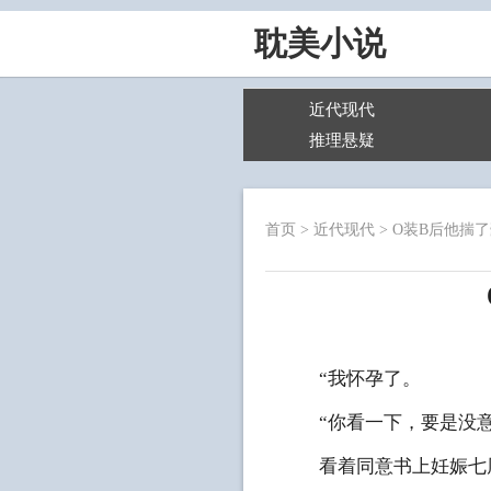
耽美小说
近代现代
推理悬疑
首页
>
近代现代
>
O装B后他揣
“我怀孕了。
“你看一下，要是没意
看着同意书上妊娠七周