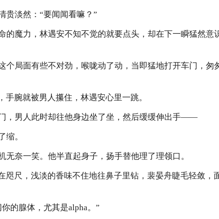
贵淡然：“要闻闻看嘛？”
的魔力，林遇安不知不觉的就要点头，却在下一瞬猛然意
个局面有些不对劲，喉咙动了动，当即猛地打开车门，匆匆
，手腕就被男人攥住，林遇安心里一跳。
，男人此时却往他身边坐了坐，然后缓缓伸出手——
了缩。
无奈一笑。他半直起身子，扬手替他理了理领口。
在咫尺，浅淡的香味不住地往鼻子里钻，裴晏舟睫毛轻敛，
腺体，尤其是alpha。”