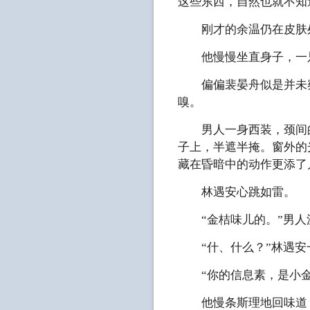
这些东西，自然也就不知
刚才的余温仍在皮肤处流
他慢慢坐直身子，一只
偏偏裴晏舟似是并未察
嗅。
男人一身西装，颈间的
子上，半遮半掩。窗外的
藏在昏暗中的动作更添了
林遇安心跳如雷。
“金桔味儿的。”男人
“什、什么？”林遇安
“你的信息素，是小金桔
他慢条斯理地回味道：