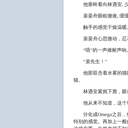
他垂眸看向林遇安, 少
裴晏舟眼睑微敛, 缓缓伸
触手的感觉干燥温暖,
裴晏舟心思微动，忍不
“唔”的一声难耐声响, 
“裴先生！”
他那双含着水雾的猫眼似
猫。
林遇安紧抿下唇，眼神
他从来不知道，这个地
分化成Omega之后，
特别的感觉。再加上一般