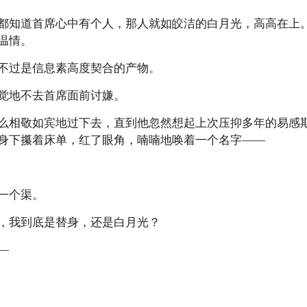
知道首席心中有个人，那人就如皎洁的白月光，高高在上。
温情。
过是信息素高度契合的产物。
地不去首席面前讨嫌。
相敬如宾地过下去，直到他忽然想起上次压抑多年的易感期
身下攥着床单，红了眼角，喃喃地唤着一个名字——
一个渠。
我到底是替身，还是白月光？
—
》