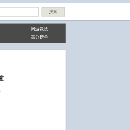
搜索
网游竞技
高分榜单
章
代