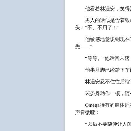
他看着林遇安，笑得清
男人的话似是含着致命
头：“不、不用了！”
他敏感地意识到现在这
先——”
“等等。”他话音未落
他半只脚已经踏下车门
林遇安忍不住往后缩
裴晏舟动作一顿，随机
Omega特有的腺体近
声音微哑：
“以后不要随便让人闻你的