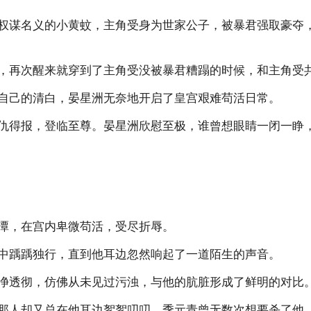
谋名义的小黄蚊，主角受身为世家公子，被暴君强取豪夺，
再次醒来就穿到了主角受没被暴君糟蹋的时候，和主角受
己的清白，晏星洲无奈地开启了皇宫艰难苟活日常。
得报，登临至尊。晏星洲欣慰至极，谁曾想眼睛一闭一睁，
，在宫内卑微苟活，受尽折辱。
踽踽独行，直到他耳边忽然响起了一道陌生的声音。
透彻，仿佛从未见过污浊，与他的肮脏形成了鲜明的对比
人却又总在他耳边絮絮叨叨，季元青曾无数次想要杀了他