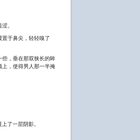
羞涩。
缓置于鼻尖，轻轻嗅了
些，垂在那双狭长的眸
颜上，使得男人那一半掩
覆上了一层阴影。