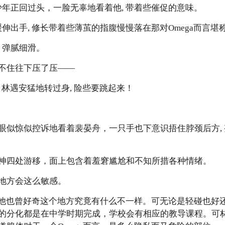
年正回过头，一脸无辜地看着他, 带着些催促的意味。
出手, 修长带着些薄茧的指腹慢慢落在那对Omega而言堪
 弹腻细滑。
住往下压了压——
林遇安猛地转过身, 险些要跳起来！
惊似控诉地看着裴晏舟，一只手也下意识捂住脖颈后方, 
四处游移，面上包含着羞窘尴尬和不知所措各种情绪。
方会这么敏感。
他也曾好奇这个地方究竟有什么不一样。可无论是轻碰也好还
的分化都是在中学时期完成，学校会有相应的教导课程。可林