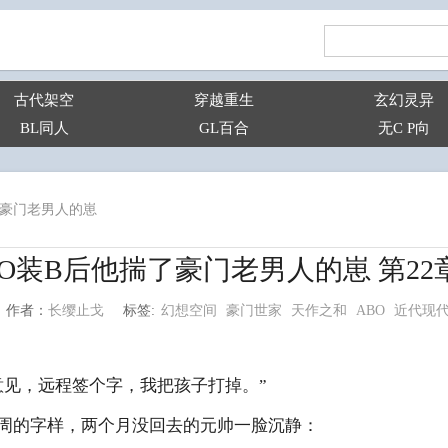
古代架空
穿越重生
玄幻灵异
BL同人
GL百合
无C P向
了豪门老男人的崽
O装B后他揣了豪门老男人的崽 第22
幻想空间
豪门世家
天作之和
ABO
近代现
长缨止戈
标签:
作者：
见，远程签个字，我把孩子打掉。”
的字样，两个月没回去的元帅一脸沉静：