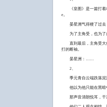
《皇图》是一篇打着权
e。
晏星洲气得梗了过去，
为了主角受，也为了自
直到最后，主角受大仇
打的断袖。
晏星洲：……
2、
季元青自云端跌落泥潭
他以为他只能在黑暗中
那声音清朗悦耳，干净
他们二人观念相悖，那