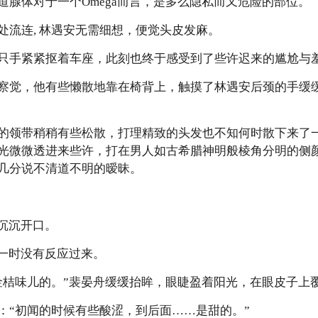
道腺体对于一个Omega而言，是多么隐私而又危险的部位。
连, 林遇安无需细想，便觉头皮发麻。
手紧紧抠着车座，此刻也终于感受到了些许迟来的尴尬与
觉，他有些懒散地靠在椅背上，触摸了林遇安后颈的手缓
领带稍稍有些松散，打理精致的头发也不知何时散下来了一
光微微透进来些许，打在男人如古希腊神明般棱角分明的侧
几分说不清道不明的暧昧。
沉沉开口。
一时没有反应过来。
味儿的。”裴晏舟缓缓抬眸，眼睫盈着阳光，在眼皮子上
“初闻的时候有些酸涩，到后面……是甜的。”