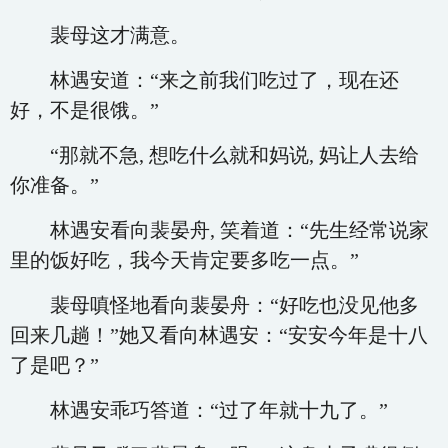
裴母这才满意。
林遇安道：“来之前我们吃过了，现在还
好，不是很饿。”
“那就不急, 想吃什么就和妈说, 妈让人去给
你准备。”
林遇安看向裴晏舟, 笑着道：“先生经常说家
里的饭好吃，我今天肯定要多吃一点。”
裴母嗔怪地看向裴晏舟：“好吃也没见他多
回来几趟！”她又看向林遇安：“安安今年是十八
了是吧？”
林遇安乖巧答道：“过了年就十九了。”