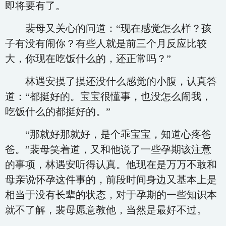
即将要有了。
裴母又关心的问道：“现在感觉怎么样？孩
子有没有闹你？有些人就是前三个月反应比较
大，你现在吃饭什么的，还正常吗？”
林遇安摸了摸还没什么感觉的小腹，认真答
道：“都挺好的。宝宝很懂事，也没怎么闹我，
吃饭什么的都挺好的。”
“那就好那就好，是个乖宝宝，知道心疼爸
爸。”裴母笑着道，又和他说了一些孕期该注意
的事项，林遇安听得认真。他现在是万万不敢和
母亲说怀孕这件事的，前段时间身边又基本上是
相当于没有长辈的状态，对于孕期的一些知识本
就不了解，裴母愿意教他，当然是最好不过。