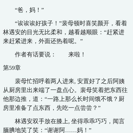
“爸，妈！”
“诶诶诶好孩子！”裴母顿时喜笑颜开，看着
林遇安的目光无比柔和，越看越顺眼：“赶紧进
来赶紧进来，外面还热着呢。”
作者有话要说： 来啦！
第59章
裴母忙招呼着两人进来, 安置好了之后阿姨
从厨房里出来端了一盘点心。裴母笑着把东西往
他那边推，道：“一路上那么长时间饿不饿？厨
房里准备了点东西，先吃一点尝尝？”
林遇安双手放在膝上, 坐得乖乖巧巧，闻言
腼腆地笑了笑：“谢谢阿……妈！”