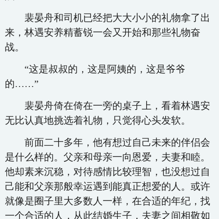
裴晏舟和司机已经把大大小小的礼物拿了出
来，林遇安养精蓄锐一会又开始和那些礼物奋
战。
“这是叔叔的，这是阿姨的，这是爷爷
的……”
裴晏舟倚在倚在一旁的桌子上，看着林遇安
无比认真地挑选着礼物，只觉得心头发软。
前面二十多年，他有想过自己未来的伴侣会
是什么样的。父亲和母亲一向恩爱，夫妻和睦。
他却素来沉稳，对待感情比较理智，也没想过自
己能和父亲那般幸运遇到能真正想爱的人。或许
就像是圈子里大多数人一样，在合适的年纪，找
一个合适的人，从此结婚生子，夫妻之间相敬如