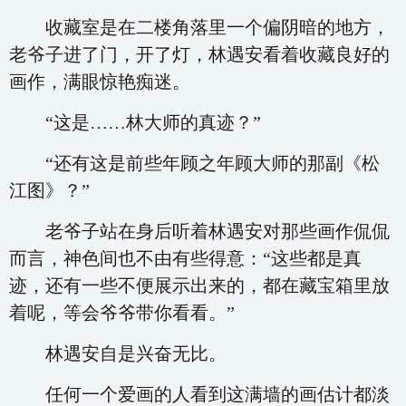
收藏室是在二楼角落里一个偏阴暗的地方，
老爷子进了门，开了灯，林遇安看着收藏良好的
画作，满眼惊艳痴迷。
“这是……林大师的真迹？”
“还有这是前些年顾之年顾大师的那副《松
江图》？”
老爷子站在身后听着林遇安对那些画作侃侃
而言，神色间也不由有些得意：“这些都是真
迹，还有一些不便展示出来的，都在藏宝箱里放
着呢，等会爷爷带你看看。”
林遇安自是兴奋无比。
任何一个爱画的人看到这满墙的画估计都淡