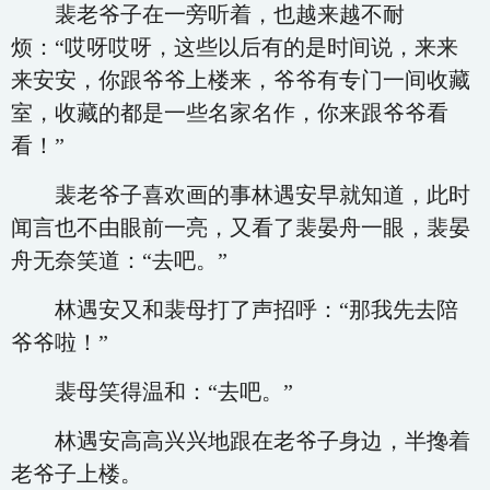
裴老爷子在一旁听着，也越来越不耐
烦：“哎呀哎呀，这些以后有的是时间说，来来
来安安，你跟爷爷上楼来，爷爷有专门一间收藏
室，收藏的都是一些名家名作，你来跟爷爷看
看！”
裴老爷子喜欢画的事林遇安早就知道，此时
闻言也不由眼前一亮，又看了裴晏舟一眼，裴晏
舟无奈笑道：“去吧。”
林遇安又和裴母打了声招呼：“那我先去陪
爷爷啦！”
裴母笑得温和：“去吧。”
林遇安高高兴兴地跟在老爷子身边，半搀着
老爷子上楼。