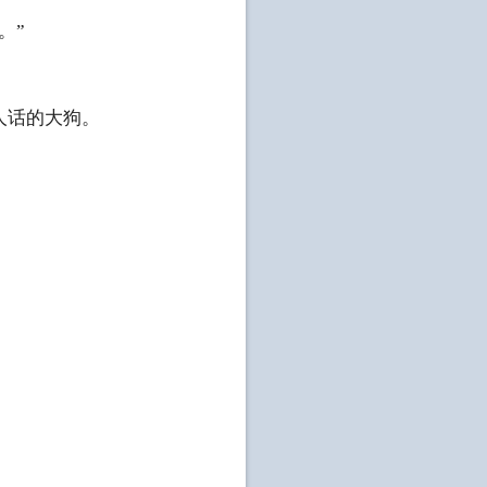
。”
人话的大狗。
。