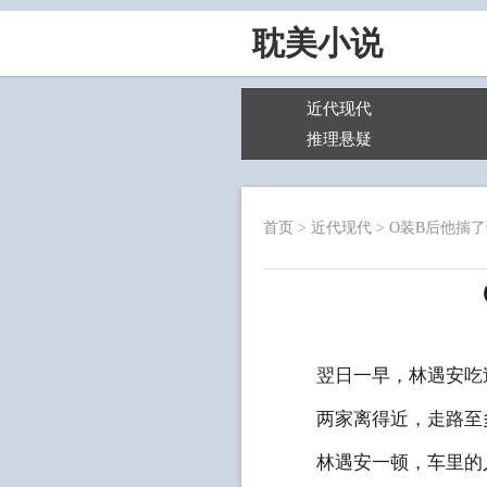
耽美小说
近代现代
推理悬疑
首页
>
近代现代
>
O装B后他揣
翌日一早，林遇安吃过
两家离得近，走路至多
林遇安一顿，车里的人