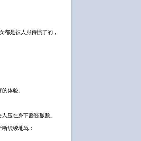
。
女都是被人服侍惯了的，
存的体验。
夫人压在身下酱酱酿酿。
断断续续地骂：