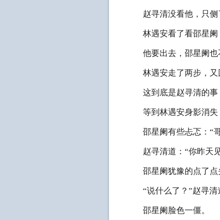
赵寻清没看他，只侧了
林遇安看了看邵星阑
他要出去，邵星阑也不
林遇安走了两步，又回
这到底是赵寻清的事，
等到林遇安身影消失，
邵星阑有些忐忑：“哥
赵寻清道：“你昨天见
邵星阑犹豫的点了点
“说什么了？”赵寻清
邵星阑脸色一僵。