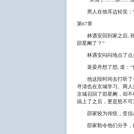
男人在他耳边轻笑：“
第67章
林遇安回到家之后, 孙
邵星阑了？”
林遇安闷闷地点了点
裴晏舟想了想, 道：“
他这段时间去打听了一
寻清也在京城学习。两人
京城召回了邵星阑，却不料
搞上了之后，更是怒不可
邵家较为传统，坚信alp
邵家勒令他们分手，邵星