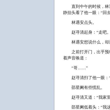
直到中午的时候，林遇
静抬头看了他一眼：“回
林遇安点头。
赵寻清起身：“走吧。
林遇安想说什么，却
之前打开门，出乎预料
着声音唤道：
“哥……”
赵寻清扫了他一眼：“
邵星阑有些慌乱。
赵寻清又道：“我家里
邵星阑低着头：“我这