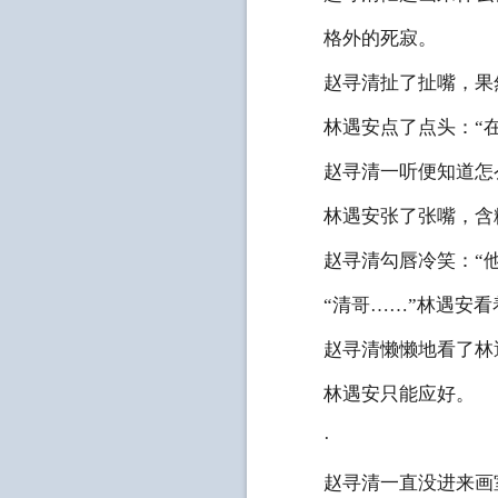
格外的死寂。
赵寻清扯了扯嘴，果然
林遇安点了点头：“在
赵寻清一听便知道怎么
林遇安张了张嘴，含糊
赵寻清勾唇冷笑：“他
“清哥……”林遇安看
赵寻清懒懒地看了林遇
林遇安只能应好。
·
赵寻清一直没进来画室