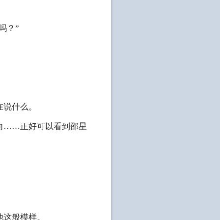
吗？”
：
在说什么。
……正好可以看到邵星
他这般模样。