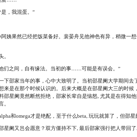
是，我混蛋。”
阿姨果然已经把饭菜备好。裴晏舟见他神色有异，稍微一想
头。
他们之间，自有缘法。当初的事……可能是有误会。”
下邵家当年的事，心中大致明了。当初邵星阑大学期间去了
想来是在那个时候认识的。后来大概是在邵星阑大三的时候，
邵星阑竟然断然拒绝，邵家长辈自是恼怒, 尤其是在得知他拒
言。
ha和omega才是绝配，至于什么beta, 玩玩就算了，但邵
阑又岂会愿意？双方僵持不下, 最后邵家强行把人带回了A