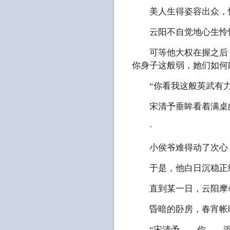
美人生得姿容出众，性
云阳不自觉地心生怜惜
可等他大权在握之后，
你身子这般弱，她们如何
“你看我这般英武有力
宋清予垂眸看着满桌的
·
小侯爷难得动了次心，
于是，他白日沉稳正经
直到某一日，云阳摩拳擦
昏暗的卧房，春宵帐暖
“宋清予……你……混