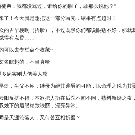
徒弟，我都没骂过，谁给你的胆子，敢那么说他？”
！今天就是想把这一部分写完，结果有点超时！
的古早梗啊（捂脸），不过既然你们都说眼熟不好，那就算
觉得有点香……
可以去专栏点个收藏~
名瞎起的，不当真哈
多病实则大佬美人攻
逝，生父不疼，继母为绝其袭爵的可能，以命理之说为其娶
阳反抗不得，本欲把人扔在后院不闻不问，熟料新婚之夜，
双烛下的眉眼精致昳丽，漂亮异常。
是天涯沦落人，又何苦互相折磨？