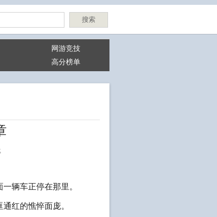
搜索
网游竞技
高分榜单
章
代
面一辆车正停在那里。
眶通红的憔悴面庞。