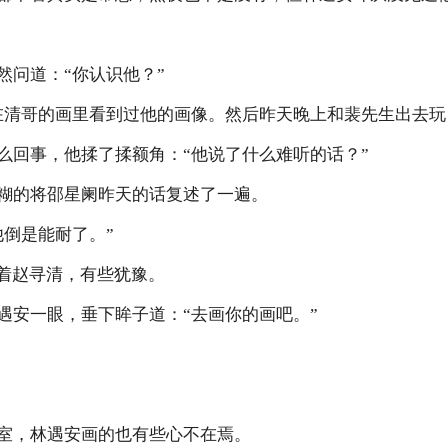
问道：“你认识他？”
清哥的画里看到过他的画像。然后昨天晚上和裴先生出去玩
回事，他揉了揉额角：“他说了什么难听的话？”
的将邵星阑昨天的话复述了一遍。
倒是能耐了。”
着赵寻清，有些犹豫。
安一眼，垂下眸子道：“去画你的画吧。”
，林遇安画的也有些心不在焉。