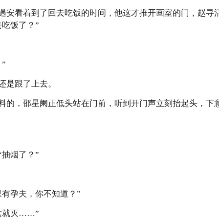
安看着到了回去吃饭的时间，他这才推开画室的门，赵寻清
去吃饭了？”
”
还是跟了上去。
的，邵星阑正低头站在门前，听到开门声立刻抬起头，下意
抽烟了？”
有孕夫，你不知道？”
就灭……”