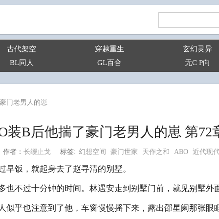
古代架空
穿越重生
玄幻灵异
BL同人
GL百合
无C P向
了豪门老男人的崽
O装B后他揣了豪门老男人的崽 第72
幻想空间
豪门世家
天作之和
ABO
近代现
长缨止戈
标签:
作者：
早饭，就起身去了赵寻清的别墅。
也不过十分钟的时间。林遇安走到别墅门前，就见别墅外
似乎也注意到了他，车窗慢慢摇下来，露出邵星阑那张眼