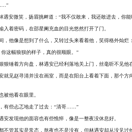
…”
遇安微笑，扬眉挑衅道：“我不仅敢来，我还敢进去，你能
入着密码，在邵星阑充血的目光悠然打开了门。
，他像是想到了什么，又转过头来看着他，笑得格外灿烂
你这幅狼狈的样子，真的很顺眼。”
狠锤着方向盘，林遇安已经利落地关上门，丝毫听不见他
就见赵寻清并没在画室，而是在阳台上看着下面，那个方向
被他看在眼里。
有些忐忑地走了过去：“清哥……”
安发现他的面容也有些憔悴，像是一整夜没休息好。
不管其实是常态，熬夜也不是没有，但林遇安却从没见过