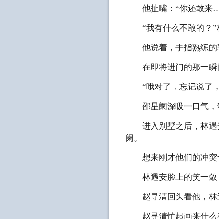
他扯嘴：“你还敢来…
“我有什么不敢的？”林
他说着，手指熟练的输
在即将进门的那一瞬间
“哦对了，忘记说了，
邵星阑深吸一口气，狠
进入别墅之后，林遇安
阑。
想来刚才他们的冲突也
林遇安脸上的笑一敛，
赵寻清回头看他，林遇
赵寻清忙起画来什么都