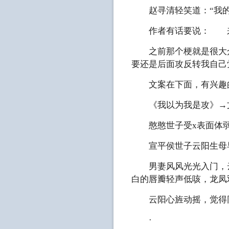
赵寻清轻笑道：“我的
作者有话要说： 来了
之前那个梗就是很大众
要还是后面攻反转我自己
文案在下面，有兴趣的
《我以为我是攻》→文
憨憨世子受x表面体弱
宣平侯世子云阳生母早
男妻风风光光入门，云
白的唇瓣轻声低咳，龙凤
云阳心旌动摇，觉得同
·