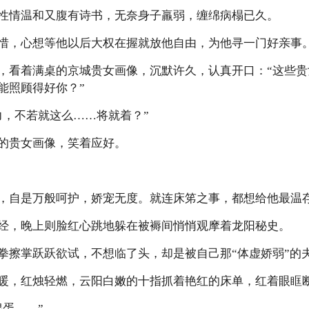
情温和又腹有诗书，无奈身子羸弱，缠绵病榻已久。
，心想等他以后大权在握就放他自由，为他寻一门好亲事
看着满桌的京城贵女画像，沉默许久，认真开口：“这些贵
能照顾得好你？”
，不若就这么……将就着？”
贵女画像，笑着应好。
自是万般呵护，娇宠无度。就连床笫之事，都想给他最温
，晚上则脸红心跳地躲在被褥间悄悄观摩着龙阳秘史。
掌跃跃欲试，不想临了头，却是被自己那“体虚娇弱”的
，红烛轻燃，云阳白嫩的十指抓着艳红的床单，红着眼眶
蛋……”