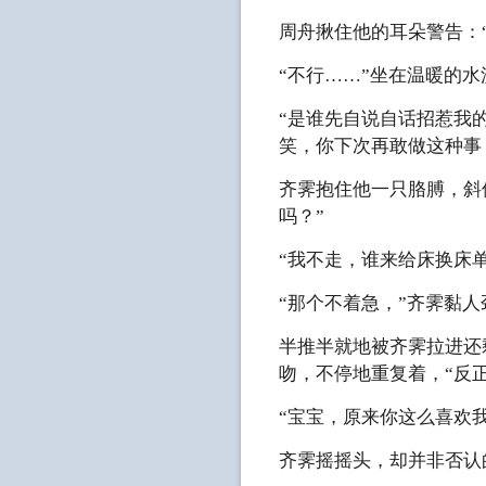
周舟揪住他的耳朵警告：
“不行……”坐在温暖的
“是谁先自说自话招惹我
笑，你下次再敢做这种事
齐霁抱住他一只胳膊，斜
吗？”
“我不走，谁来给床换床单
“那个不着急，”齐霁黏
半推半就地被齐霁拉进还
吻，不停地重复着，“反
“宝宝，原来你这么喜欢我
齐霁摇摇头，却并非否认