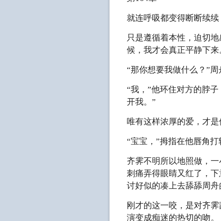
就连呼吸都变得断断续续
只是遵循着本性，迫切地
候，我才会真正平静下来
“那你想要我做什么？”
“我，”他环住对方的脖
开我。”
唯有这样浓厚的爱，才是
“宝宝，”拇指在他唇角打
齐霁不明所以地照做，一
刺痛弄得眼睛又红了，下
讨好似的凑上去舔舔周舟
刚才的这一咬，是对齐霁
演变成痴迷的热切的吻。