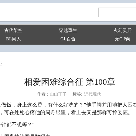
古代架空
穿越重生
玄幻灵异
BL同人
GL百合
无C P向
征
相爱困难综合征 第100章
近代现代
山山丁子
标签:
作者：
没做饭，身上这么香，有什么好洗的？”他手脚并用地把人困
，可在处处心疼他的周舟眼里，看上去又是那样可怜委屈。
分钟都不想等？”