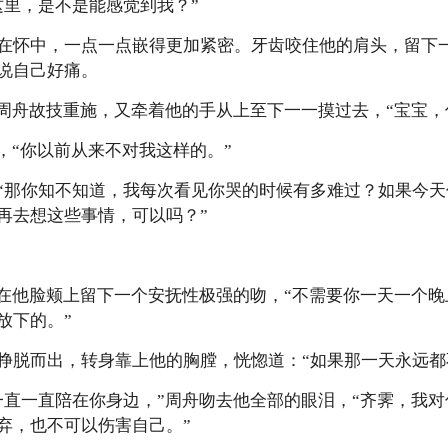
这里，是不是能感觉到我？”
在怀中，一点一点嵌得更加紧密。牙齿咬住他的肩头，留下
说自己好痛。
”周舟故技重施，又牵着他的手从上至下一一摸过去，“宝宝，
，“你以前从来不对我这样的。”
“那你知不知道，我每次看见你哭的时候有多难过？如果今
再去想这些事情，可以吗？”
舟在他脸颊上留下一个安抚性极强的吻，“不需要你一天一个
放下的。”
挣脱而出，转身靠上他的胸膛，恍惚道：“如果那一天永远都
一直一直陪在你身边，”周舟吻去他全部的眼泪，“齐霁，我
弃，也不可以伤害自己。”