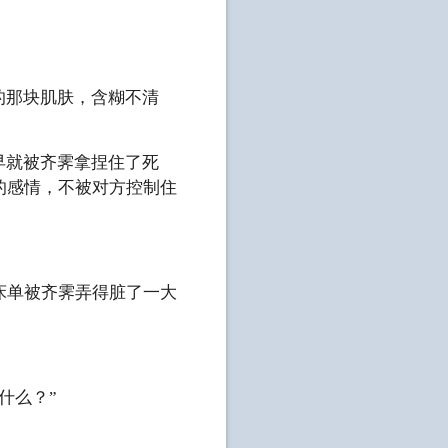
的那块肌肤，含糊不清
早就被齐霁拿捏住了死
的感情，不被对方控制住
床单被齐霁弄得脏了一大
什么？”