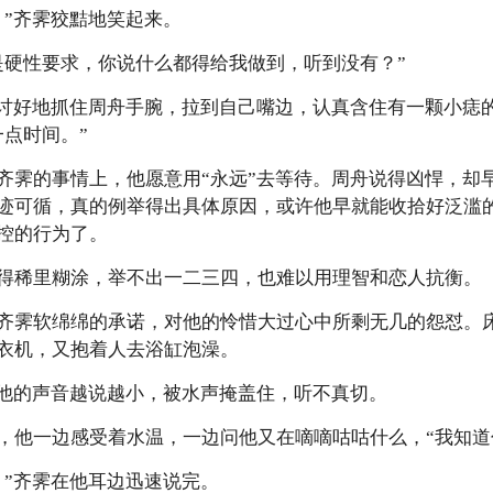
？”齐霁狡黠地笑起来。
是硬性要求，你说什么都得给我做到，听到没有？”
他讨好地抓住周舟手腕，拉到自己嘴边，认真含住有一颗小痣
一点时间。”
齐霁的事情上，他愿意用“永远”去等待。周舟说得凶悍，却
迹可循，真的例举得出具体原因，或许他早就能收拾好泛滥
控的行为了。
得稀里糊涂，举不出一二三四，也难以用理智和恋人抗衡。
齐霁软绵绵的承诺，对他的怜惜大过心中所剩无几的怨怼。
衣机，又抱着人去浴缸泡澡。
”他的声音越说越小，被水声掩盖住，听不真切。
，他一边感受着水温，一边问他又在嘀嘀咕咕什么，“我知道
。”齐霁在他耳边迅速说完。