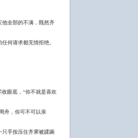
灭他全部的不满，既然齐
的任何请求都无情拒绝。
尽收眼底，“你不就是喜欢
“周舟，你可不可以亲
一只手按压住齐霁被蹂躏