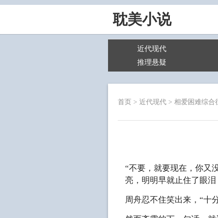
耽美小说
近代现代
推理悬疑
首页
>
近代现代
>
相爱困难综合
“不要，就要现在，你又
亮，明明早就止住了眼泪
周舟忍不住笑出来，“十