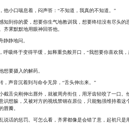
，他小口喘息着，闷声答：“不知道，我真的不知道。”
感知到你的爱，想要你生气地教训我，想要终结没有尽头的
。齐霁默默地用眼神回答他。
周舟静静地问。
子，呼吸终于变得平缓，如释重负般开口，“我想要你喜欢我
他想要摄入的解药。
转，声音沉着到与命令无异，“舌头伸出来。”
小截舌尖刚伸出唇外，就被周舟衔住，用牙齿轻咬了一口。
意识想躲，又被对方的视线禁锢在原位，只能勉强维持着这
的唇瓣。
乱说话的惩罚。可怎么看，齐霁都像是会错了意，起初只是