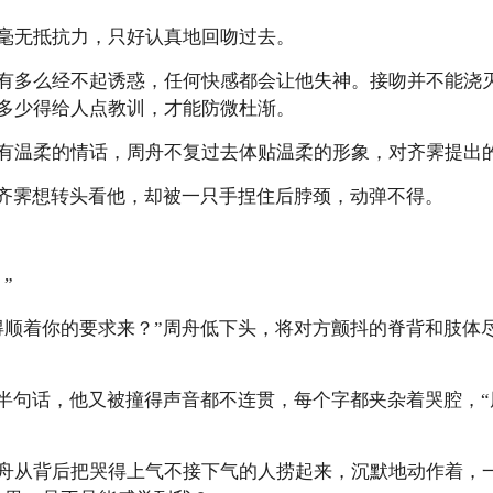
毫无抵抗力，只好认真地回吻过去。
有多么经不起诱惑，任何快感都会让他失神。接吻并不能浇
多少得给人点教训，才能防微杜渐。
有温柔的情话，周舟不复过去体贴温柔的形象，对齐霁提出
”齐霁想转头看他，却被一只手捏住后脖颈，动弹不得。
”
得顺着你的要求来？”周舟低下头，将对方颤抖的脊背和肢体
完半句话，他又被撞得声音都不连贯，每个字都夹杂着哭腔，
舟从背后把哭得上气不接下气的人捞起来，沉默地动作着，