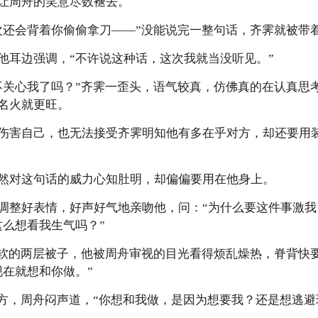
让周舟的笑意尽数褪去。
次还会背着你偷偷拿刀——”没能说完一整句话，齐霁就被带
他耳边强调，“不许说这种话，这次我就当没听见。”
不关心我了吗？”齐霁一歪头，语气较真，仿佛真的在认真思
名火就更旺。
伤害自己，也无法接受齐霁明知他有多在乎对方，却还要用
然对这句话的威力心知肚明，却偏偏要用在他身上。
调整好表情，好声好气地亲吻他，问：“为什么要这件事激我
这么想看我生气吗？”
柔软的两层被子，他被周舟审视的目光看得烦乱燥热，脊背快
现在就想和你做。”
对方，周舟闷声道，“你想和我做，是因为想要我？还是想逃