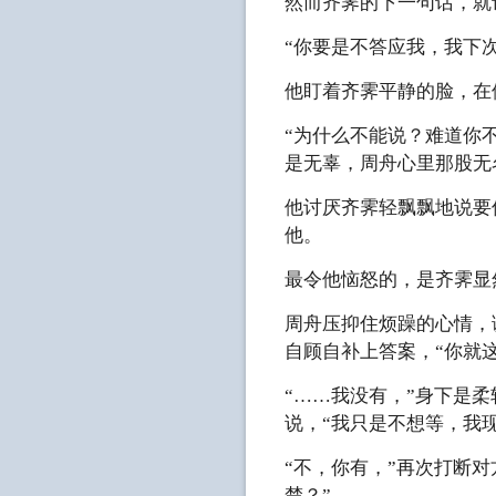
然而齐霁的下一句话，就
“你要是不答应我，我下
他盯着齐霁平静的脸，在
“为什么不能说？难道你
是无辜，周舟心里那股无
他讨厌齐霁轻飘飘地说要
他。
最令他恼怒的，是齐霁显
周舟压抑住烦躁的心情，
自顾自补上答案，“你就
“……我没有，”身下是
说，“我只是不想等，我
“不，你有，”再次打断
楚？”