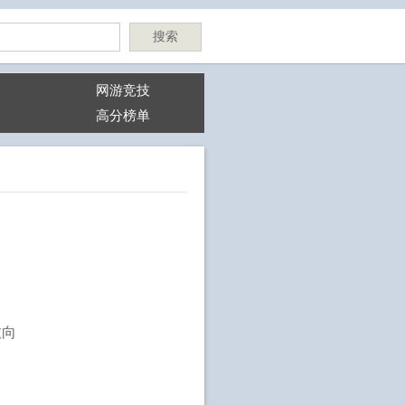
搜索
网游竞技
高分榜单
愈向