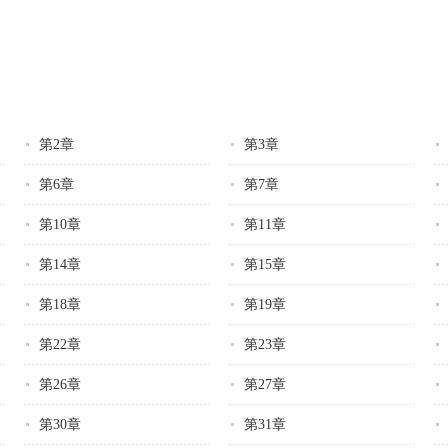
第2章
第3章
第6章
第7章
第10章
第11章
第14章
第15章
第18章
第19章
第22章
第23章
第26章
第27章
第30章
第31章