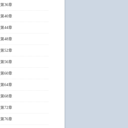
第36章
第40章
第44章
第48章
第52章
第56章
第60章
第64章
第68章
第72章
第76章