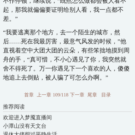
不作停顿，继续说，“既然怎么做都会被人看不
起，那我就偏偏要证明给别人看，我一点都不
差。”
“我要逃离那个地方，去一个陌生的城市，然
后……死在我最厉害，最意气风发的时候，”他
直视着空中大团大团的云朵，有些笨拙地摸到周
舟的手，“真可惜，不小心遇见了你，我突然就
舍不得死了。万一你遇见下一个喜欢的人，傻傻
地追上去倒贴，被人骗了可怎么办啊。”
首章
上一章
109/118
下一章
尾章
目录
推荐阅读
欢迎进入梦魇直播间
小潭山没有天文台
退休大佬想过平静生活