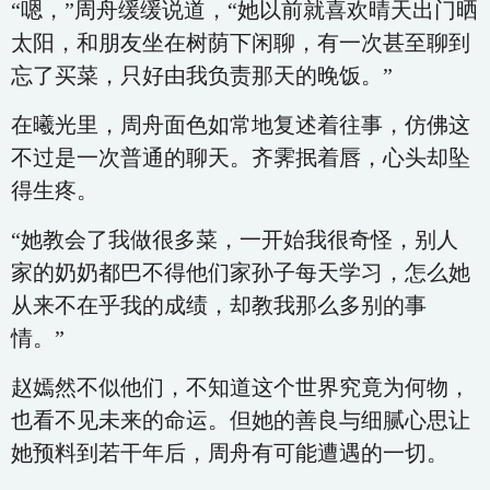
“嗯，”周舟缓缓说道，“她以前就喜欢晴天出门晒
太阳，和朋友坐在树荫下闲聊，有一次甚至聊到
忘了买菜，只好由我负责那天的晚饭。”
在曦光里，周舟面色如常地复述着往事，仿佛这
不过是一次普通的聊天。齐霁抿着唇，心头却坠
得生疼。
“她教会了我做很多菜，一开始我很奇怪，别人
家的奶奶都巴不得他们家孙子每天学习，怎么她
从来不在乎我的成绩，却教我那么多别的事
情。”
赵嫣然不似他们，不知道这个世界究竟为何物，
也看不见未来的命运。但她的善良与细腻心思让
她预料到若干年后，周舟有可能遭遇的一切。