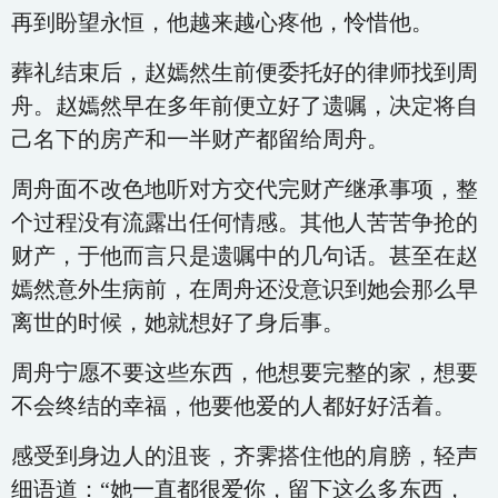
再到盼望永恒，他越来越心疼他，怜惜他。
葬礼结束后，赵嫣然生前便委托好的律师找到周
舟。赵嫣然早在多年前便立好了遗嘱，决定将自
己名下的房产和一半财产都留给周舟。
周舟面不改色地听对方交代完财产继承事项，整
个过程没有流露出任何情感。其他人苦苦争抢的
财产，于他而言只是遗嘱中的几句话。甚至在赵
嫣然意外生病前，在周舟还没意识到她会那么早
离世的时候，她就想好了身后事。
周舟宁愿不要这些东西，他想要完整的家，想要
不会终结的幸福，他要他爱的人都好好活着。
感受到身边人的沮丧，齐霁搭住他的肩膀，轻声
细语道：“她一直都很爱你，留下这么多东西，