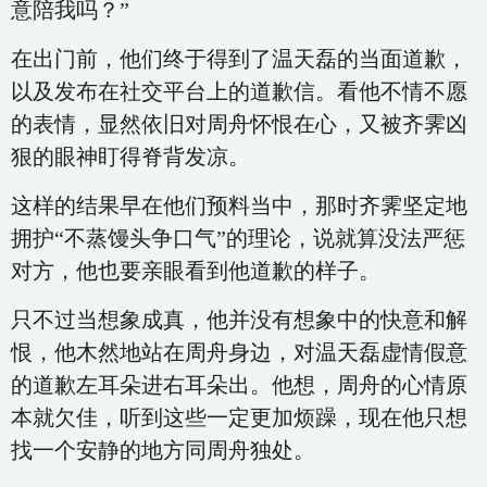
意陪我吗？”
在出门前，他们终于得到了温天磊的当面道歉，
以及发布在社交平台上的道歉信。看他不情不愿
的表情，显然依旧对周舟怀恨在心，又被齐霁凶
狠的眼神盯得脊背发凉。
这样的结果早在他们预料当中，那时齐霁坚定地
拥护“不蒸馒头争口气”的理论，说就算没法严惩
对方，他也要亲眼看到他道歉的样子。
只不过当想象成真，他并没有想象中的快意和解
恨，他木然地站在周舟身边，对温天磊虚情假意
的道歉左耳朵进右耳朵出。他想，周舟的心情原
本就欠佳，听到这些一定更加烦躁，现在他只想
找一个安静的地方同周舟独处。