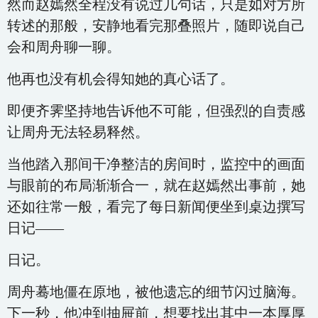
然而赵嫣然全程没有说过几句话，只是如对方所
转述的那般，安静地看完那叠照片，随即说自己
会和周舟聊一聊。
他再也没有机会得知她的真心话了。
即便齐霁坚持地告诉他不可能，但强烈的自责感
让周舟无法轻易释然。
当他踏入那间干净整洁的房间时，监控中的画面
与眼前的布局渐渐合一，就在赵嫣然出事前，她
还如往常一般，看完了每日新闻便坐到桌边撰写
日记——
日记。
周舟蓦地僵在原地，被他遗忘的细节闪过脑海。
下一秒，他冲到抽屉前，想要找出其中一本厚厚