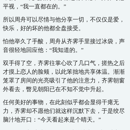
平视，“我一直都在的。”
所以周舟可以尽情与他分享一切，不仅仅是爱，
快乐，好的坏的他都全盘接受。
怕他举久了手酸，周舟从齐霁手里接过冰袋，声
音很轻地回应他：“我知道的。”
双手得了空，齐霁往掌心吹了几口气，搓热之后
才摸上恋人的脸颊，以此笨拙地共享体温。渐渐
笼罩了房间的光亮吸引了他的注意力，齐霁朝窗
外看去，瞥见朝阳已在不知不觉中升起。
任何美好的事物，在此刻似乎都会显得干瘪无
力，齐霁却不愿他们就这样沉默下去，于是绞尽
脑汁地开口：“今天看起来是个晴天。”