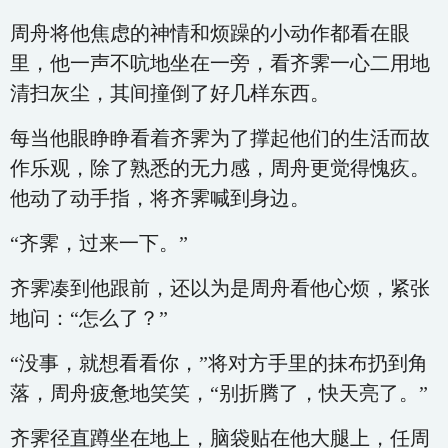
周舟将他焦虑的神情和烦躁的小动作都看在眼
里，他一声不吭地坐在一旁，看齐霁一心二用地
清扫灰尘，其间撞倒了好几样东西。
每当他眼睁睁看着齐霁为了撑起他们的生活而故
作乐观，除了熟悉的无力感，周舟更觉得愧疚。
他动了动手指，将齐霁喊到身边。
“齐霁，过来一下。”
齐霁凑到他跟前，还以为是周舟看他心烦，紧张
地问：“怎么了？”
“没事，就想看看你，”将对方手里的抹布扔到角
落，周舟疲惫地笑笑，“别折腾了，快天亮了。”
齐霁径直蹲坐在地上，脑袋贴在他大腿上，任周