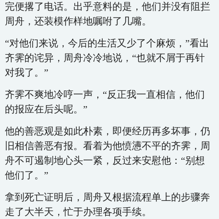
完便撂了电话。出乎意料的是，他们并没有阻拦
周舟，还装模作样地嘱咐了几嘴。
“对他们来说，今后的生活又少了个麻烦，”看出
齐霁的诧异，周舟冷冷地说，“也就不屑于再针
对我了。”
齐霁不爽地冷哼一声，“反正我一直相信，他们
的报应在后头呢。”
他的善恶观是如此朴素，即便经历再多坏事，仍
旧相信善恶有报。看着为他愤懑不平的齐霁，周
舟不可遏制地心头一紧，反过来安慰他：“别想
他们了。”
拿到死亡证明后，周舟又根据流程单上的步骤奔
走了大半天，忙于办理各项手续。