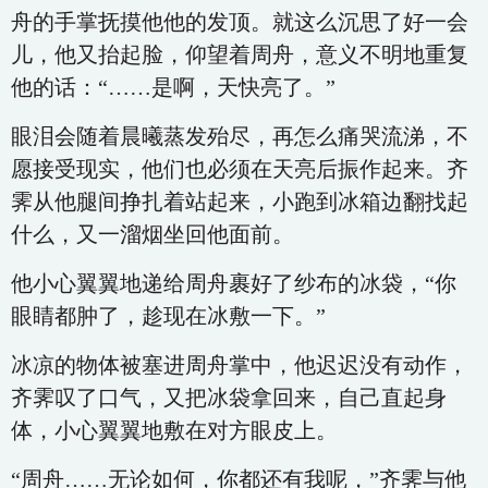
舟的手掌抚摸他他的发顶。就这么沉思了好一会
儿，他又抬起脸，仰望着周舟，意义不明地重复
他的话：“……是啊，天快亮了。”
眼泪会随着晨曦蒸发殆尽，再怎么痛哭流涕，不
愿接受现实，他们也必须在天亮后振作起来。齐
霁从他腿间挣扎着站起来，小跑到冰箱边翻找起
什么，又一溜烟坐回他面前。
他小心翼翼地递给周舟裹好了纱布的冰袋，“你
眼睛都肿了，趁现在冰敷一下。”
冰凉的物体被塞进周舟掌中，他迟迟没有动作，
齐霁叹了口气，又把冰袋拿回来，自己直起身
体，小心翼翼地敷在对方眼皮上。
“周舟……无论如何，你都还有我呢，”齐霁与他