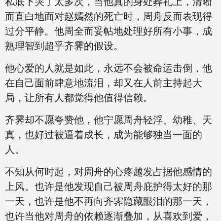
私底下哭了太多次，当他真的身处葬礼上，清晰
而直白地面对赵嫣然的死亡时，周舟反而表现得
过分平静。他周全而妥帖地处理好所有小事，成
熟理智到超乎齐霁的假设。
他心爱的人就是如此，永远不会被命运击倒，他
在自己面前肆意地流泪，却又在人前主持起大
局，让所有人都觉得他值得信赖。
齐霁却不愿夸赞他，他宁愿周舟轻浮、幼稚、天
真，也好过被逼着成长，成为能够独当一面的
人。
不知从何时起，对周舟的心疼越发占据他感情的
上风。也许是他发现自己被周舟庇护得太好的那
一天，也许是他不再向齐霁隐藏眼泪的那一天，
也许当他对周舟的依赖逐渐叠加，从喜欢到爱，