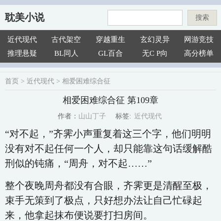
耽美小说
搜索
近代现代
古代架空
穿越重生
玄幻灵异
网游竞技
推理悬疑
BL同人
GL百合
无C P向
高分榜单
首页
>
近代现代
>
相爱困难综合征
相爱困难综合征 第109章
近代现代
山山丁子
标签:
作者：
“对不起，”齐霁小声重复着这三个字，他们明明
没有对不起任何一个人，却只能靠这句话缓解酷
刑似的钝痛，“周舟，对不起……”
整个夜晚周舟都没有合眼，齐霁更是清醒至极，
束手无策到了极点，只好想办法让自己忙碌起
来，他拿起抹布便说要打扫房间。