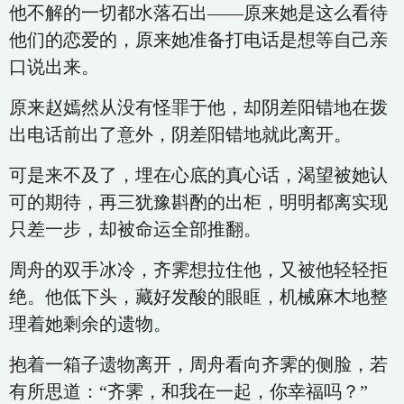
他不解的一切都水落石出——原来她是这么看待
他们的恋爱的，原来她准备打电话是想等自己亲
口说出来。
原来赵嫣然从没有怪罪于他，却阴差阳错地在拨
出电话前出了意外，阴差阳错地就此离开。
可是来不及了，埋在心底的真心话，渴望被她认
可的期待，再三犹豫斟酌的出柜，明明都离实现
只差一步，却被命运全部推翻。
周舟的双手冰冷，齐霁想拉住他，又被他轻轻拒
绝。他低下头，藏好发酸的眼眶，机械麻木地整
理着她剩余的遗物。
抱着一箱子遗物离开，周舟看向齐霁的侧脸，若
有所思道：“齐霁，和我在一起，你幸福吗？”