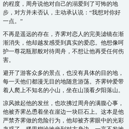
的程度，周舟说他对自己的溺爱到了可怖的地
步，对方并未否认，主动承认说：“我想对你好
一点。”
不再是遥远的存在，齐霁对恋人的完美滤镜在渐
渐消失，他却越发感受到真实的爱恋。他想像呵
护一尊花瓶那般对待周舟，不想让他再受任何伤
害。
避开了游客众多的景点，也没有具体的目的地，
每一天他们都漫无目的地随意游荡。齐霁钟爱带
着人爬上不知名的小山，坐在山顶看夕阳落山。
凉风掀起他的发丝，也吹拂过周舟的满腹心事，
他被齐霁怂恿着坐在崖边一块巨石上。这本是他
严禁齐霁做的危险行为，他却被齐霁眼中的光彩