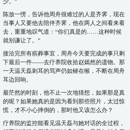
少。”
陈放一愣，告诉他周舟很难过的人是齐霁，现在
当事人又要他去陪伴齐霁，他在两人之间看来看
去，重重地叹气道：“你们真是的……这种时候
就别谦让了。”
接洽完所有殡葬事宜，周舟今天要完成的事只剩
下最后一件——去疗养院收拾赵嫣然的遗物。那
一天温天磊刺耳的骂声仍如鲠在喉，不断在周舟
耳边回响。
最茫然的时刻，他不止一次地猜想，如果那是真
的呢？如果她真的是因为看到那些照片，太过惊
慌，才不小心摔倒的，那时他又该怎么办？
疗养院的监控能看见温天磊与她对话的全过程，