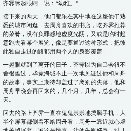
齐霁眯起眼睛，说：“幼稚。”
接下来的两天，他们都乐在其中地在这座他们熟
悉的城市闲逛，去周舟喜欢的书店，吃齐霁推荐
的菜肴，没有负罪感地虚度光阴，又或是临时起
意跑去看某个展览，像是要通过这种形式，把彼
此独自走过的路都用两个人的身影覆盖。
一晃眼就到了离开的日子，齐霁以为自己会很不
舍很难过，毕竟海城不止一次地见证过他和周舟
的故事，事实上期待却盖过了离别的失落，他和
周舟早晚会再回来的，几个月，几年，总会有一
天。
回去的路上齐霁一直在鬼鬼祟祟地捣腾手机，大
半个屏幕都侧着不给周舟看，周舟一靠近就心虚
地关掉屏幕，说这是惊喜，让他先别好奇，过几