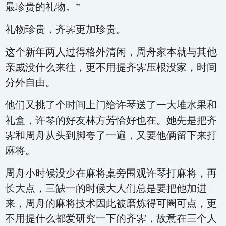
最珍贵的礼物。”
礼物珍贵，齐霁更加珍贵。
这个新年两人过得格外清闲，周舟家本就与其他
亲戚没什么来往，更不用提齐霁压根没家，时间
分外自由。
他们又挑了个时间上门给许琴送了一大堆水果和
礼盒，许琴的好友林方芳恰好也在。她先是把齐
霁和周舟从头到脚夸了一遍，又要他俩留下来打
麻将。
周舟小时候没少在麻将桌旁围观许琴打麻将，再
长大点，三缺一的时候大人们总是要把他加进
来，周舟的麻将技术因此被磨炼得可圈可点，更
不用提什么都爱研究一下的齐霁，故意在三个人