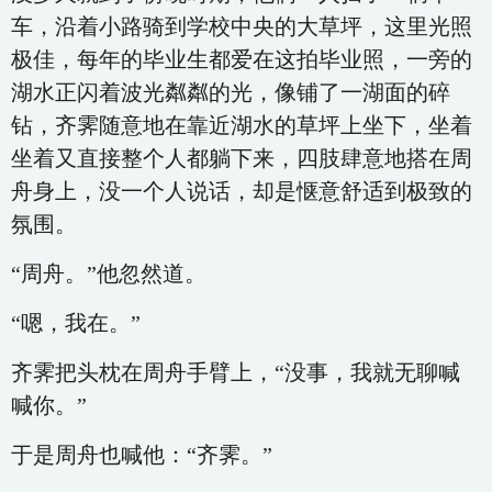
车，沿着小路骑到学校中央的大草坪，这里光照
极佳，每年的毕业生都爱在这拍毕业照，一旁的
湖水正闪着波光粼粼的光，像铺了一湖面的碎
钻，齐霁随意地在靠近湖水的草坪上坐下，坐着
坐着又直接整个人都躺下来，四肢肆意地搭在周
舟身上，没一个人说话，却是惬意舒适到极致的
氛围。
“周舟。”他忽然道。
“嗯，我在。”
齐霁把头枕在周舟手臂上，“没事，我就无聊喊
喊你。”
于是周舟也喊他：“齐霁。”