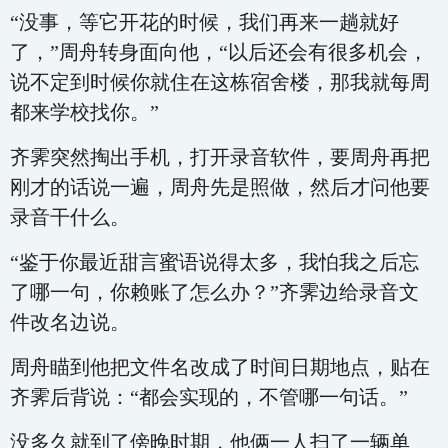
“没事，等它开花的时候，我们再来一趟就好
了，”周舟转身面向他，“以后还会有很多机会，
说不定到时候你就住在这栋宿舍楼，那我就每周
都来学校找你。”
齐霁突然掏出手机，打开录音软件，要周舟再把
刚才的话说一遍，周舟先是照做，然后才问他要
录音干什么。
“鉴于你最近甜言蜜语说得太多，我怕我之后忘
了哪一句，你赖账了怎么办？”齐霁边给录音文
件改名边说。
周舟瞄到他把文件名改成了时间日期地点，贴在
齐霁后背说：“都会实现的，不管哪一句话。”
没多久就到了傍晚时期，他俩一人扫了一辆单