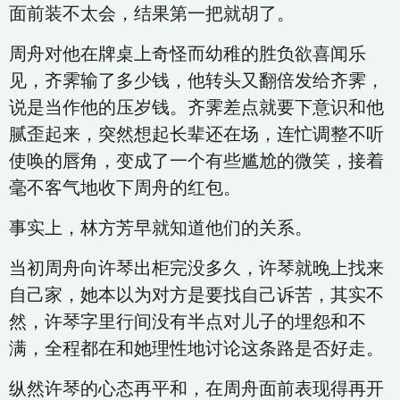
面前装不太会，结果第一把就胡了。
周舟对他在牌桌上奇怪而幼稚的胜负欲喜闻乐
见，齐霁输了多少钱，他转头又翻倍发给齐霁，
说是当作他的压岁钱。齐霁差点就要下意识和他
腻歪起来，突然想起长辈还在场，连忙调整不听
使唤的唇角，变成了一个有些尴尬的微笑，接着
毫不客气地收下周舟的红包。
事实上，林方芳早就知道他们的关系。
当初周舟向许琴出柜完没多久，许琴就晚上找来
自己家，她本以为对方是要找自己诉苦，其实不
然，许琴字里行间没有半点对儿子的埋怨和不
满，全程都在和她理性地讨论这条路是否好走。
纵然许琴的心态再平和，在周舟面前表现得再开