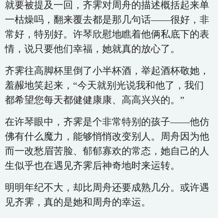
就要被提及一回，齐霁对周舟的描述概括起来单
一枯燥吗，翻来覆去都是那几句话——很好，非
常好，特别好。许琴欣慰地瞧着他俩私底下的表
情，说只要他们幸福，她就真的放心了。
齐霁往高脚杯里倒了小半杯酒，举起酒杯敬她，
羞赧地笑起来，“今天就别光说我和他了，我们
都希望您每天都健健康康、高高兴兴的。”
在许琴眼中，齐霁是个非常特别的孩子——他仿
佛有什么魔力，能够悄悄改变别人。周舟因为他
而一改愁眉苦脸、郁郁寡欢的常态，她自己的人
生似乎也在遇见齐霁后神奇地时来运转。
明明年纪不大，却比周舟还要成熟几分。或许遇
见齐霁，真的是她和周舟的幸运。