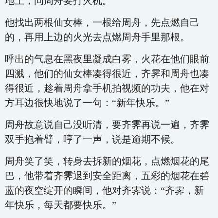
地上，问周舟要打火机。
他找出两根仙女棒，一根给周舟，先点燃自己
的，再用上边的火光去点燃周舟手里那根。
呼出的气息在黑夜里凝成白雾，火花在他们眼前
四溅，他们的仙女棒凑得很近，齐霁和周舟也凑
得很近，趁着周舟拿手机拍视频的功夫，他在对
方耳边很快地说了一句：“新年快乐。”
周舟故意说自己没听清，要齐霁再说一遍，齐霁
双手抱着臂，哼了一声，说是逾期不候。
周舟笑了笑，转身去拆新的烟花，点燃烟花的尾
巴，他带着齐霁退到安全距离，五彩的烟花在碧
蓝的夜空绽开的瞬间，他对齐霁说：“齐霁，新
年快乐，每天都要快乐。”