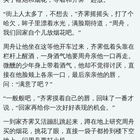
“街上人太多了，不想去，”齐霁摇摇头，打了个
哈欠，眸子里漂着水光，满脸期待道，“周舟，
我们回家自个儿放烟花吧。”
周舟让他坐在这等他开车过来，齐霁低着头靠在
栏杆上醒酒，一身酒气地要周舟亲他一口再走。
微醺的少年身上带着酒气，他却不觉得讨厌，直
接在他脸颊上各亲一口，最后亲亲他的唇，
问：“满意了吧？”
“一般般吧，”齐霁摸着自己的唇，回味了一番才
说，“回家再给你一次好好表现的机会。”
一到家齐霁又活蹦乱跳起来，蹲在地上研究周舟
买的烟花，挑花了眼，直接一袋子都拎到楼下空