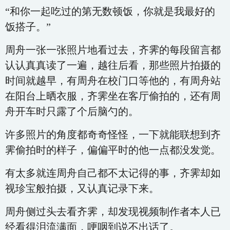
“和你一起吃过的第无数顿饭，你就是我最好的
饭搭子。”
周舟一张一张照片地看过去，齐霁的每段留言都
认认真真读了一遍，越往后看，那些照片拍摄的
时间就越早，有周舟在校门口等他的，有周舟站
在阳台上晒衣服，齐霁坐在客厅偷拍的，还有周
舟开车时只露了个后脑勺的。
许多照片的角度都奇奇怪怪，一下就能联想到齐
霁偷拍时的样子，偏偏平时的他一点都没发觉。
有太多就连周舟自己都不太记得的事，齐霁却如
视珍宝般拍摄，又认真记录下来。
周舟侧过头去看齐霁，却发现视频制作者本人已
经看得泪流满面，哽咽到说不出话了。