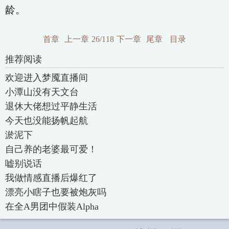
龄。
首章
上一章
26/118
下一章
尾章
目录
推荐阅读
欢迎进入梦魇直播间
小潭山没有天文台
退休大佬想过平静生活
今天也没能扬帆起航
淤泥下
自己养的老婆最可爱！
嘘别说话
我做情感直播后爆红了
漂亮小瞎子也要被炮灰吗
在全A男团中假装Alpha