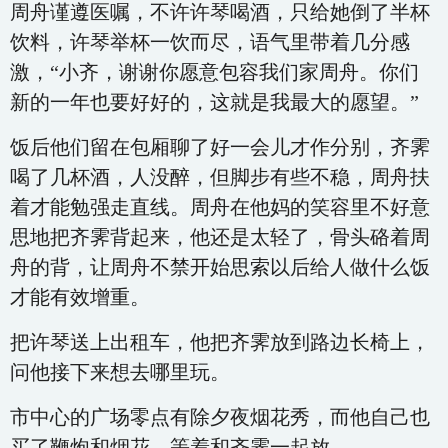
周舟谨遵医嘱，不许许琴喝酒，只给她倒了半杯
饮料，许琴举杯一饮而尽，语气里带着几分感
激，“小齐，谢谢你愿意包容我们家周舟。你们
新的一年也要好好的，这就是我最大的愿望。”
饭后他们留在包厢聊了好一会儿才作分别，齐霁
喝了几杯酒，人没醉，但脚步有些不稳，周舟扶
着才能勉强走直线。周舟在他妈的笑容里不好意
思地把齐霁背起来，他还是太轻了，骨头硌着周
舟的背，让周舟不禁开始思索以后给人做什么饭
才能有效增重。
把许琴送上出租车，他把齐霁放到路边长椅上，
问他接下来想去哪里玩。
市中心的广场零点有除夕夜烟花秀，而他自己也
买了鞭炮和烟花，等着和齐霁一起放。