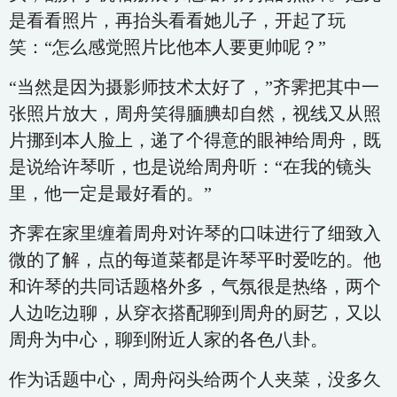
是看看照片，再抬头看看她儿子，开起了玩
笑：“怎么感觉照片比他本人要更帅呢？”
“当然是因为摄影师技术太好了，”齐霁把其中一
张照片放大，周舟笑得腼腆却自然，视线又从照
片挪到本人脸上，递了个得意的眼神给周舟，既
是说给许琴听，也是说给周舟听：“在我的镜头
里，他一定是最好看的。”
齐霁在家里缠着周舟对许琴的口味进行了细致入
微的了解，点的每道菜都是许琴平时爱吃的。他
和许琴的共同话题格外多，气氛很是热络，两个
人边吃边聊，从穿衣搭配聊到周舟的厨艺，又以
周舟为中心，聊到附近人家的各色八卦。
作为话题中心，周舟闷头给两个人夹菜，没多久