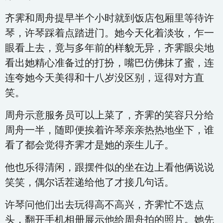
齐霁和周舟提早半个小时就到饭店包厢里等待许
琴，许琴踩着点踏进门。她今天化着淡妆，乍一
眼看上去，竟与多年前的样貌无异，齐霁眼尖地
看出她精心准备过的打扮，嘴巴仿佛抹了蜜，连
连夸她今天美得和十八岁没区别，逗得对方直
笑。
周舟示意服务员可以上菜了，齐霁的笑容只分给
周舟一半，随即便挨着许琴亲亲热热地坐下，谁
看了都会觉得齐霁才是她的亲生儿子。
他也乐得清闲，跟摆件似的坐在边上看他俩说说
笑笑，偶尔话茬递给他了才接几句话。
许琴问他们出去玩得高不高兴，齐霁忙不迭点
头，翻开手机相册展示他给周舟拍的照片。她先