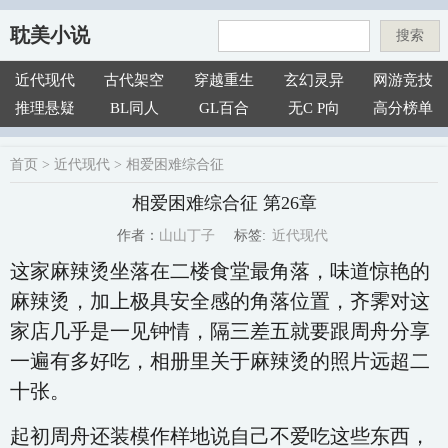
耽美小说
搜索
近代现代
古代架空
穿越重生
玄幻灵异
网游竞技
推理悬疑
BL同人
GL百合
无C P向
高分榜单
首页
>
近代现代
>
相爱困难综合征
相爱困难综合征 第26章
近代现代
山山丁子
标签:
作者：
这家麻辣烫坐落在二楼食堂最角落，味道惊艳的
麻辣烫，加上极具安全感的角落位置，齐霁对这
家店几乎是一见钟情，隔三差五就要跟周舟分享
一遍有多好吃，相册里关于麻辣烫的照片远超二
十张。
起初周舟还装模作样地说自己不爱吃这些东西，