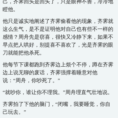
己，齐霁回头是回头了，只是眼神不善，冷冷地
瞪他。
他只是诚实地阐述了齐霁偷看他的现象，齐霁就
这么生气，是不是证明他对自己也有些不一样的
感情？周舟先是窃喜，很快又冷静下来，如果不
早点把人哄好，别提喜不喜欢了，光是齐霁的眼
刀就能把他杀死。
他每节下课都跑到齐霁边上烦个不停，蹲在齐霁
边上说无聊的废话，齐霁强撑着睡意对他
说：“周舟，你吵死了。”
“就吵你，谁让你不理我。”周舟理直气壮地说。
齐霁拍了下他的脑门，“闭嘴，我要睡觉，你自
己玩去。”