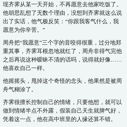
现齐霁从某一天开始，不再愿意去他家吃饭了。
他胡思乱想了无数个理由，没想到齐霁就这么说
出了实话，他气极反笑：“你跟我客气什么，我
愿意为你辛苦。”
周舟把“我愿意”三个字的音咬得很重，过分地郑
重其事，齐霁耳根忽地就红了，周舟非得气完他
之后再说这种暧昧不清的话吗，说得就好像……
他喜欢自己一样。
他摇摇头，甩掉这个奇怪的念头，他果然是被周
舟气糊涂了。
齐霁很擅长控制自己的情绪，只要他想，就可以
做到情绪半点不外露，假装自己天生就脾气好，
凭着这一点，他在高中班里的人缘还算不错。