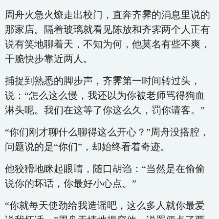
周舟火急火燎走出校门，直奔齐霁的消息里说的
那家店。隔着玻璃就看见陈放和齐霁两个人正有
说有笑地聊着天，不知为何，他莫名有些不爽，
干脆快步靠近两人。
捕捉到熟悉的脚步声，齐霁第一时间转过头，
说：“怎么这么慢，我还以为你被老师骂得狗血
淋头呢。我们在这等了你这么久，罚你请客。”
“你们刚才聊什么聊得这么开心？”周舟没搭腔，
问题说的是“你们”，却始终看着奇迹。
他狡猾地眯起眼睛，随口胡诌：“当然是在偷偷
说你的坏话，你最好小心点。”
“你就每天使劲给我造谣吧，这么多人就你最爱