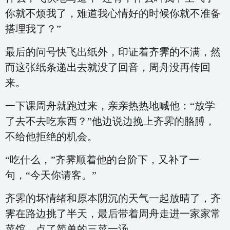
你就不烦我了，难道我心情好的时候你就不准备
搭理我了？”
最后的问号快飞出纸外，印证着齐霁的不满，然
而这张纸条递出去就没了回音，周舟没再传回
来。
一下课周舟就跑过来，亲亲热热地喊他：“放学
了去不去吃东西？”他边说边挽上齐霁的胳膊，
不给他拒绝的机会。
“吃什么，”齐霁顺着他的台阶下，又补了一
句，“今天你请客。”
齐霁的坏情绪和原本阴沉的天气一起放晴了，齐
霁在路边挑了半天，最后带着周舟走进一家家常
菜馆，点了简单的三菜一汤。