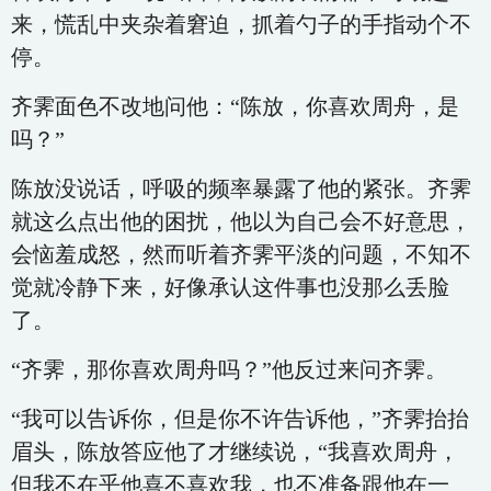
来，慌乱中夹杂着窘迫，抓着勺子的手指动个不
停。
齐霁面色不改地问他：“陈放，你喜欢周舟，是
吗？”
陈放没说话，呼吸的频率暴露了他的紧张。齐霁
就这么点出他的困扰，他以为自己会不好意思，
会恼羞成怒，然而听着齐霁平淡的问题，不知不
觉就冷静下来，好像承认这件事也没那么丢脸
了。
“齐霁，那你喜欢周舟吗？”他反过来问齐霁。
“我可以告诉你，但是你不许告诉他，”齐霁抬抬
眉头，陈放答应他了才继续说，“我喜欢周舟，
但我不在乎他喜不喜欢我，也不准备跟他在一