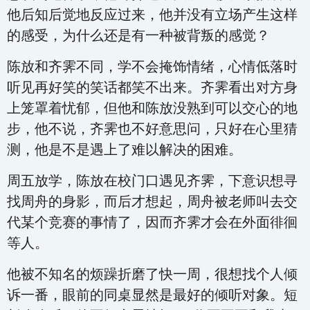
他后知后觉地反应过来，他并没有立场产生这样
的感受，为什么还是有一种被背叛的感觉？
陈放和齐霁不同，学不会掩饰情绪，心情低落时
听见再好笑的笑话都笑不出来。齐霁看出对方身
上笼罩着忧郁，但他和陈放没熟到可以交心的地
步，他不说，齐霁也不好意思问，只好在心里猜
测，他是不是遇上了难以解决的困难。
周五放学，陈放在校门口遇见齐霁，下意识想寻
找周舟的身影，而后才想起，周舟被老师叫去交
代某个竞赛的事情了，因而齐霁才会在外面徘徊
等人。
他被不知名的烦躁折磨了快一周，很想找个人倾
诉一番，眼前的同桌显然是最好的倾听对象。短