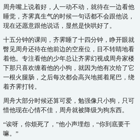
周舟嘴上说着好，人一动不动，就待在一边看他
睡觉，齐霁真生气的时候一句话都不会跟他说，
现在还愿意跟他说话，显然是快哄好了。
十五分钟的课间，齐霁睡了十四分钟，睁开眼就
瞥见周舟还待在他前边的空座位，目不转睛地看
着他。专注看他的少年总让齐霁幻视成周舟家楼
下那只喜欢缠着他的小狗，就因为他有次给了它
一根火腿肠，之后每次都会高兴地摇着尾巴，绕
着齐霁打转。
周舟大部分时候还算可爱，勉强像只小狗，只可
惜他现在心情不佳，周舟就被降级为狗东西。
“诶呀，你烦死了，”他小声埋怨，“你到底要干
嘛。”