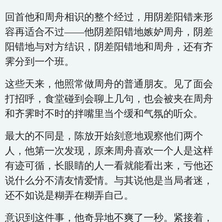
回首他和周舟相识的整个经过，用阴差阳错来形
容再适合不过——他阴差阳错地嫉妒周舟，阴差
阳错地与对方结识，阴差阳错地和周舟，还有齐
霁分到一个班。
这些天来，他照常做周舟的普通朋友。见了面会
打招呼，食堂碰到会聊上几句，也会被夹在周舟
和齐霁时不时的拌嘴里当个缓和气氛的听众。
最大的不同是，陈放开始刻意地观察他们两个
人，他第一次发现，原来周舟喜欢一个人是这样
有迹可循，长眼睛的人一看就能看出来，亏他还
说什么分不清友情爱情。与其说他是当局者迷，
还不如说是糊弄在糊弄自己。
意识到这件事，他奇异地不爽了一秒。紧接着，