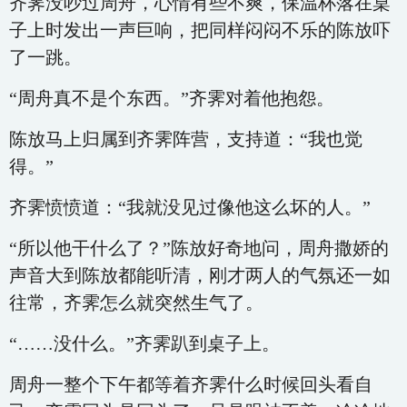
齐霁没吵过周舟，心情有些不爽，保温杯落在桌
子上时发出一声巨响，把同样闷闷不乐的陈放吓
了一跳。
“周舟真不是个东西。”齐霁对着他抱怨。
陈放马上归属到齐霁阵营，支持道：“我也觉
得。”
齐霁愤愤道：“我就没见过像他这么坏的人。”
“所以他干什么了？”陈放好奇地问，周舟撒娇的
声音大到陈放都能听清，刚才两人的气氛还一如
往常，齐霁怎么就突然生气了。
“……没什么。”齐霁趴到桌子上。
周舟一整个下午都等着齐霁什么时候回头看自