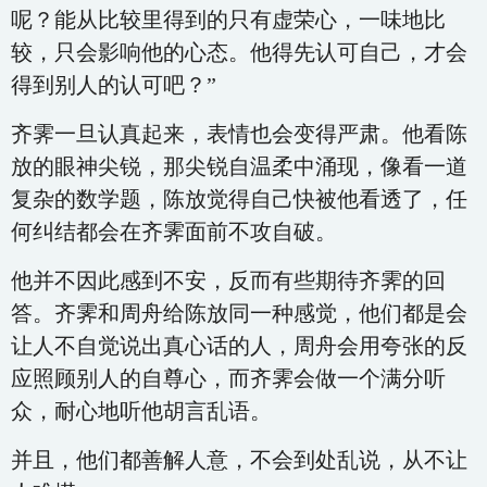
呢？能从比较里得到的只有虚荣心，一味地比
较，只会影响他的心态。他得先认可自己，才会
得到别人的认可吧？”
齐霁一旦认真起来，表情也会变得严肃。他看陈
放的眼神尖锐，那尖锐自温柔中涌现，像看一道
复杂的数学题，陈放觉得自己快被他看透了，任
何纠结都会在齐霁面前不攻自破。
他并不因此感到不安，反而有些期待齐霁的回
答。齐霁和周舟给陈放同一种感觉，他们都是会
让人不自觉说出真心话的人，周舟会用夸张的反
应照顾别人的自尊心，而齐霁会做一个满分听
众，耐心地听他胡言乱语。
并且，他们都善解人意，不会到处乱说，从不让