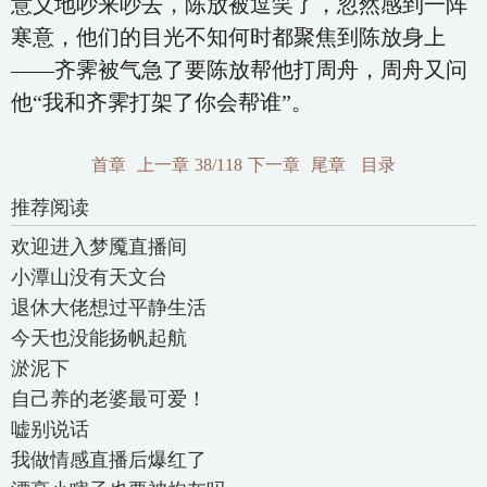
意义地吵来吵去，陈放被逗笑了，忽然感到一阵
寒意，他们的目光不知何时都聚焦到陈放身上
——齐霁被气急了要陈放帮他打周舟，周舟又问
他“我和齐霁打架了你会帮谁”。
首章
上一章
38/118
下一章
尾章
目录
推荐阅读
欢迎进入梦魇直播间
小潭山没有天文台
退休大佬想过平静生活
今天也没能扬帆起航
淤泥下
自己养的老婆最可爱！
嘘别说话
我做情感直播后爆红了