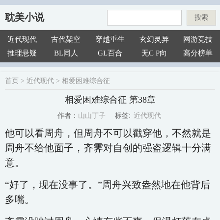
耽美小说
搜索
近代现代
古代架空
穿越重生
玄幻灵异
网游竞技
推理悬疑
BL同人
GL百合
无C P向
高分榜单
首页
>
近代现代
>
相爱困难综合征
相爱困难综合征 第38章
近代现代
山山丁子
标签:
作者：
他可以看周舟，但周舟不可以戳穿他，不然就是
周舟不给他面子，齐霁对自创的强盗逻辑十分满
意。
“好了，现在没事了。”周舟兴致盎然地在他背后
多嘴。