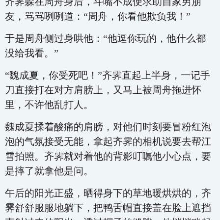
齐霁躲在周舟身后，斗嘴不成便求助自家男朋
友，骂骂咧咧道：“周舟，你看他欺负我！”
于是周舟侧过身哄他：“他逗你玩的，他什么都
没给我看。”
“魏成夏，你受死吧！”齐霁直起上半身，一记手
刀直接打在对方肩膀上，又马上被周舟拖进怀
里，不许他乱打人。
魏成夏揉着酸痛的肩膀，对他们时刻要冒粉红泡
泡的气氛接受无能，拿起齐霁的相机说要去帮江
雪拍照。齐霁就对着他的背影叮嘱他小心点，要
是摔了就拿他是问。
午后的阳光正盛，晒得身下的草地暖烘烘的，齐
霁舒舒服服地躺下，把鸭舌帽直接盖在脸上遮挡