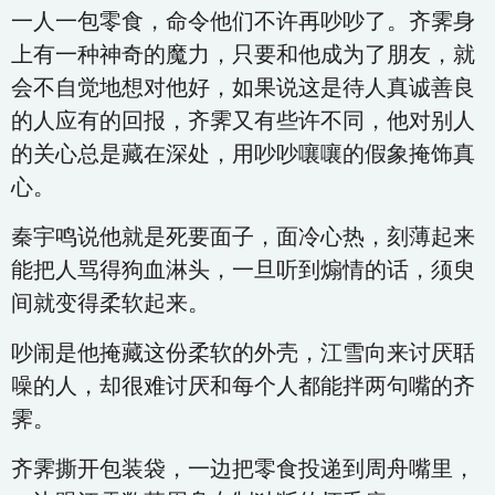
一人一包零食，命令他们不许再吵吵了。齐霁身
上有一种神奇的魔力，只要和他成为了朋友，就
会不自觉地想对他好，如果说这是待人真诚善良
的人应有的回报，齐霁又有些许不同，他对别人
的关心总是藏在深处，用吵吵嚷嚷的假象掩饰真
心。
秦宇鸣说他就是死要面子，面冷心热，刻薄起来
能把人骂得狗血淋头，一旦听到煽情的话，须臾
间就变得柔软起来。
吵闹是他掩藏这份柔软的外壳，江雪向来讨厌聒
噪的人，却很难讨厌和每个人都能拌两句嘴的齐
霁。
齐霁撕开包装袋，一边把零食投递到周舟嘴里，