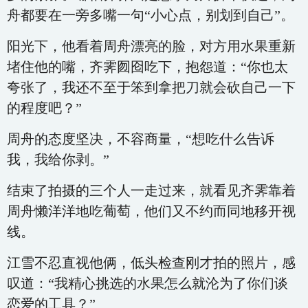
舟都要在一旁多嘴一句“小心点，别划到自己”。
阳光下，他看着周舟漂亮的脸，对方用水果重新
堵住他的嘴，齐霁囫囵吃下，抱怨道：“你也太
夸张了，我还不至于笨到拿把刀就会砍自己一下
的程度吧？”
周舟的态度坚决，不容商量，“想吃什么告诉
我，我给你剥。”
结束了拍摄的三个人一走过来，就看见齐霁靠着
周舟懒洋洋地吃葡萄，他们又不约而同地移开视
线。
江雪不忍直视他俩，低头检查刚才拍的照片，感
叹道：“我精心挑选的水果怎么就沦为了你们谈
恋爱的工具？”