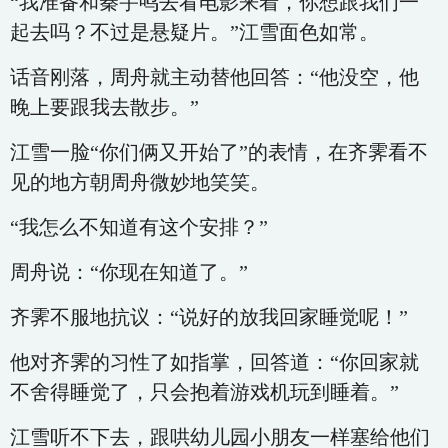
“我准备和秦宇鸣去看电影来着，你想跟我们一
起去吗？不过是悬疑片。”江雪面色如常。
话音刚落，周舟就主动替他回答：“他没空，他
晚上要跟我去散步。”
江雪一脸“你们俩又开始了”的表情，在齐霁看不
见的地方朝周舟微妙地笑笑。
“我怎么不知道有这个安排？”
周舟说：“你现在知道了。”
齐霁不服地抗议：“说好的放我回家睡觉呢！”
他对齐霁的习性了如指掌，回答道：“你回家就
不舍得睡觉了，只会抱着游戏机玩到睡着。”
江雪听不下去，跟哄幼儿园小朋友一样塞给他们