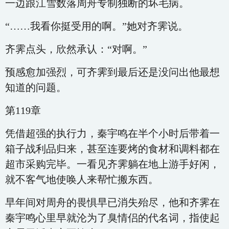
一边跟江雪数落周舟专制独断的坏毛病。
“……我看你挺受用的啊。”她对齐霁说。
齐霁点头，欣然承认：“对啊。”
预感愈加强烈，可齐霁到最后还是没问出他最想
知道的问题。
第119章
凭借超强的执行力，秦宇鸣在半个小时后带着一
箱子战利品归来，甚至连要烤的食材和调料都在
超市采购完毕。一看见齐霁躺在地上游手好闲，
就不客气地使唤人来帮忙搬东西。
早年间对周舟的畏惧早已消失殆尽，他和齐霁在
秦宇鸣心里早就沦为了臭情侣的代名词，指使起