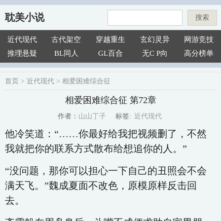
耽美小说
搜索
近代现代
古代架空
穿越重生
玄幻灵异
网游竞技
推理悬疑
BL同人
GL百合
无C P向
高分榜单
首页
>
近代现代
>
相爱困难综合征
相爱困难综合征 第72章
近代现代
山山丁子
标签:
作者：
他冷笑道：“……你最好给我把视频删了，不然
我就把你的联系方式散布给想追你的人。”
“没问题，那你可以担心一下自己的丑照会不会
满天飞。”魏成夏面不改色，原模原样反击回
去。