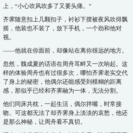
上，“小心吹风吹多了又要头痛。”
齐霁随意扣上几颗扣子，衬衫下摆被夜风吹得飘
摇，他装也不装了，放下手机，一个劲和他对
视。
——他就在你面前，却像站在离你很远的地方。
忽然，魏成夏的话语在周舟耳畔又一次响起。这
样的体验周舟也有过很多次，哪怕齐霁老实交代
了身上的秘密，他偶尔还能感受到模糊的距离
感，那似乎已经和齐霁融为一体，无法分割。
他们同床共枕，一起生活，偶尔拌嘴，时常接
吻。可这都无法了却齐霁身上淡淡的哀愁，他还
是那么神秘，让周舟看不真切。