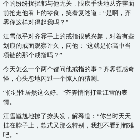
个的纷纷扰扰都与他无关，眼疾手快地从齐霁面
前抢走他看上的零食，笑着复述道：“是啊，齐
霁你这样对得起我吗？”
江雪似乎对齐霁手上的戒指很感兴趣，对着有些
划痕的戒面观察许久，问他：“这就是你高中当
项链的那个戒指吗？”
今天怎么一个两个都问他戒指的事？齐霁顿感奇
怪，心头忽地闪过一个惊人的猜测。
“你记性居然这么好。”齐霁悄悄打量江雪的表
情。
江雪尴尬地撩了撩头发，解释道：“你当时天天
挂在脖子上，款式又那么特别，我想不看到都难
吧。”