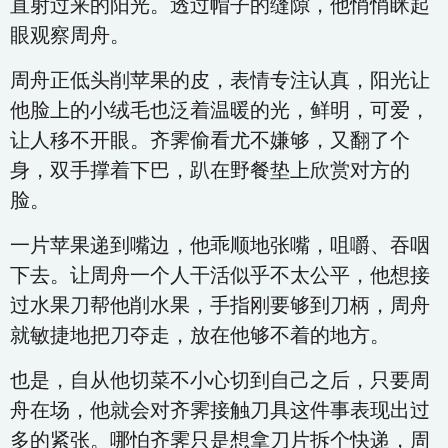
直射过来的阳光。透过帽子的缝隙，他悄悄眯起
眼观察周舟。
周舟正低头削苹果的皮，表情专注认真，阳光让
他脸上的小绒毛也泛着温暖的光，鲜明，可爱，
让人移不开眼。齐霁偷看尤不嫌够，又翻了个
身，双手撑着下巴，趴在野餐垫上欣赏对方的
脸。
一片苹果递到嘴边，他乖顺地张嘴，咀嚼、吞咽
下去。让周舟一个人干活似乎不太公平，他想接
过水果刀帮他削水果，手指刚要够到刀柄，周舟
就敏捷地把刀夺走，放在他够不着的地方。
也是，自从他切菜不小心切到自己之后，只要周
舟在场，他就会对齐霁接触刀具这件事表现出过
多的紧张。哪怕齐霁只是想拿刀片拆个快递，周