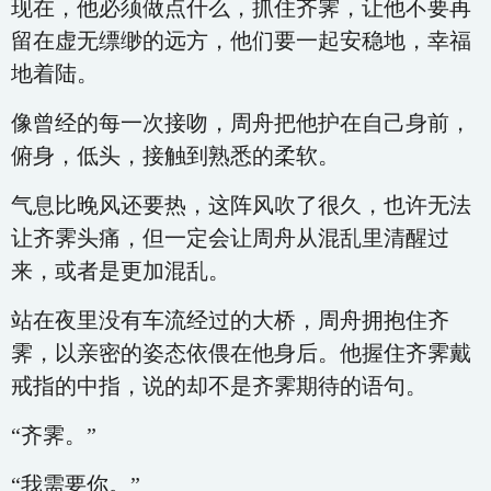
现在，他必须做点什么，抓住齐霁，让他不要再
留在虚无缥缈的远方，他们要一起安稳地，幸福
地着陆。
像曾经的每一次接吻，周舟把他护在自己身前，
俯身，低头，接触到熟悉的柔软。
气息比晚风还要热，这阵风吹了很久，也许无法
让齐霁头痛，但一定会让周舟从混乱里清醒过
来，或者是更加混乱。
站在夜里没有车流经过的大桥，周舟拥抱住齐
霁，以亲密的姿态依偎在他身后。他握住齐霁戴
戒指的中指，说的却不是齐霁期待的语句。
“齐霁。”
“我需要你。”