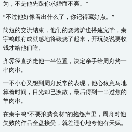
为，不是他先跟你求婚而不爽。”
“不过他好像看出什么了，你记得藏好点。”
简短的交流结束，他们的烧烤炉也搭建完毕，秦
宇鸣颇有成就感地将碳烧了起来，开玩笑说要收
钱才给他们吃。
齐霁径直挤走他一半位置，决定亲手给周舟烤一
串肉串。
一不小心又想到周舟反常的表现，他心猿意马地
算着时间，目光却已涣散，最后得到一串过焦的
羊肉串。
在秦宇鸣“不要浪费食材”的抱怨声里，周舟对他
失败的作品全盘接受，就差违心地夸他有天赋。