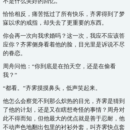
不是什么美好的回忆。
恰恰相反，痛苦抵过了所有快乐，齐霁得到了梦
寐以求的戒指，却失去了更重要的东西。
你会再一次向我求婚吗？这一次，我应不应该答
应你？齐霁侧身看着他的脸，目光里是诉说不尽
的眷恋。
周舟问他：“你到底是在拍天空，还是在偷看
我？”
“都看。”齐霁摸摸鼻头，低声笑起来。
他怎么会察觉不到那么炽热的目光，齐霁是猜到
了他的计划，还是又在瞎想奇怪的事情？周舟对
此不得而知，但他最大的优点就是善于忍耐，他
不动声色地翻出包里的衬衫外套，叫齐霁快点套