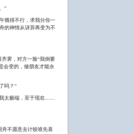
。”
下午饿得不行，求我分你一
周舟的神情从讶异再变为不
眼齐霁，对方一脸“我倒要
欢是会变的，做朋友才能永
了吗？”
是我太极端，至于现在……
周舟不愿意去计较谁先喜