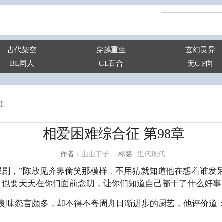
古代架空
穿越重生
玄幻灵异
BL同人
GL百合
无C P向
征
相爱困难综合征 第98章
近代现代
山山丁子
标签:
作者：
部剧，”陈放见齐霁偷笑那模样，不用猜就知道他在想着谁发
，也要天天在你们面前念叨，让你们知道自己都干了什么好事
臭味怨言颇多，却不得不夸周舟日渐进步的厨艺，他评价道