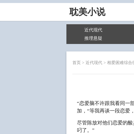
耽美小说
近代现代
推理悬疑
首页
>
近代现代
>
相爱困难综合
“恋爱脑不许跟我看同一
加，“等我再谈一段恋爱
尽管陈放对他们恋爱的酸
叼了。”