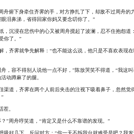
”周舟俯下身牵住齐霁的手，对方挣扎了下，却敌不过周舟的
擦眼泪鼻涕，省得回家你妈又要念叨你了。”
纸，沉浸在悲伤中的心又被周舟搅起了波澜，忍不住抱怨道
受你了。”
解，齐霁就争先解释：“也不能这么说，他只是不喜欢表现
周舟，容不得别人说他一点不好，”陈放哭笑不得道，“我这
动活动蹲麻了的腿。
佳渠道，齐霁在两个人前后夹击的注视下吸着鼻子，忽然觉
”
话茬。
事？”周舟哼笑道，“肯定又是什么不靠谱的发现。”
呼吸好几下，反问对方：“你一天不拆我台就难受是吧？我