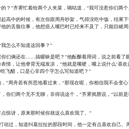
一的？”齐霁忙着给两个人夹菜，嘀咕道，“我可没惹你们两个
想起高中的时候，有次你跟周舟吵架，气得没吃中饭，结果
穿他的丢脸往事，他想捂人嘴巴时已经来不及了，只能目睹
“我怎么不知道这回事？”
候你们俩还在……搞暧昧是吧？”他酝酿着用词，说之前看了
险表情，让他脊背无端发凉，“他就是嘴硬，嘴上说什么‘喜
种吃飞醋，口是心非四个字怎么写知道吧？”
的，”周舟若有所思地看过来，“那现在呢，你相信我不会变心
了，你们两个无不无聊，非得说这个，”齐霁抿唇说，“以前
有点惊讶，原来那时候你就这么喜欢我了。”
打动过，知道纠葛拉扯的那段时间，他一定有点喜欢自己。