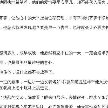
他固执地希望着，他们的爱情要平安平凡，却不能落入俗套
齐霁，让他心中的天平擅自位移变动，才有幸得到齐霁干净
，他怎么就没发现呢？要是早一点告白，也许就会让齐霁少
感情多久，或早或晚，他必然有忍不住的一天，一定会追求
排，也是最美丽最难得的意外。
抱住他，说什么都不会放手了。
干过的蠢事，一边听一边发表诸如“我就知道是这样”“他又没
在餐桌上挖个坑马上跳进去。
了热烈的交谈，陈放看了眼来电号码，表情微变，踱步至阳
齐霁就觉得心里不是滋味，心底隐隐发紧。他太害怕突如其