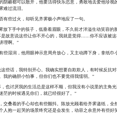
的阴霾都可以散开，他要活得快乐恣意，勇敢地去爱他珍视
霁难过流泪。
否有些过火，却听见齐霁极小声地应了一句。
齐霁放下手中的筷子，低垂着眉眼，不久前才洋溢生动笑容的
不是故意说这些让你不开心的，我就是觉得……你不应该被
讲理啊。”
有些湿润，他用眼神示意周舟放心，又主动蹲下身，拿纸巾
说这些话，我特别开心。我确实想要自欺欺人，有时候反抗
。我的确胆小怕事，但你们也不要觉得我懦弱。”
事，也讨厌我的生活总是这样不顺，但我没有小说里的主角
迷茫的时候遇见你们，就已经很好了。”
，交叠着的手心却也有些颤抖。陈放光顾着给齐霁递纸，全
个人抱一起哭的场景终究还是会发生，动容之余意外有些好