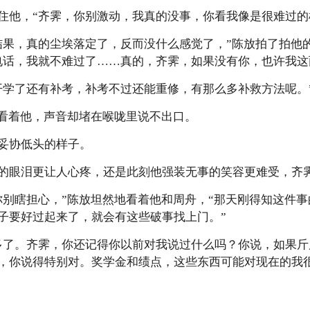
住他，“齐霁，你别激动，我真的没事，你看我像是很难过的
结果，真的尘埃落定了，反而没什么感觉了，”陈放拍了拍他
电话，我就不难过了……真的，齐霁，如果没有你，也许我这
开学了还有补考，补考不过还能重修，有那么多补救方法呢。
霁看着他，声音却堵在喉咙里说不出口。
妥协低头的样子。
的眼泪更让人心疼，还是此刻他强装无事的笑容更难受，齐
你别瞎担心，”陈放坦然地看着他和周舟，“那天刚得知这件
子要好过起来了，就会有这些破事找上门。”
多了。齐霁，你还记得你以前对我说过什么吗？你说，如果
，你说得特别对。奖学金和绩点，这些东西可能对现在的我