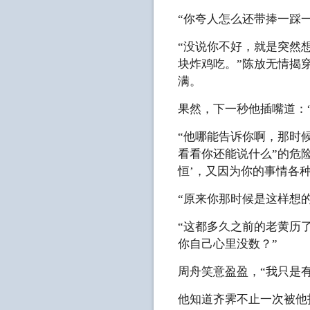
“你夸人怎么还带捧一踩
“没说你不好，就是突然
块炸鸡吃。”陈放无情揭
满。
果然，下一秒他插嘴道：
“他哪能告诉你啊，那时
看看你还能说什么”的危
恒’，又因为你的事情各
“原来你那时候是这样想
“这都多久之前的老黄历
你自己心里没数？”
周舟笑意盈盈，“我只是
他知道齐霁不止一次被他