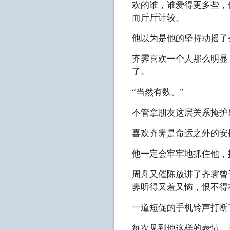
欢的谁，谁爱得更多些，
而斤斤计较。
他以为是他的坚持动摇了
齐霁喜欢一个人那么明显
了。
“当然有数。”
不管拿朋友这层关系掩护
喜欢齐霁是命运之外的安
他一定会牢牢地抓住他，
周舟又催陈放讲了齐霁曾
霁听得又羞又恼，恨不得
一道短促的手机铃声打断
每次见到他这样的表情，