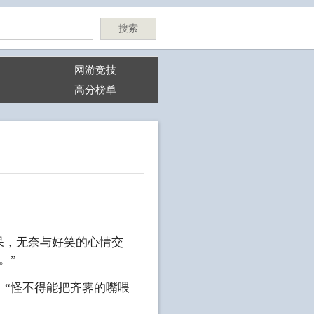
搜索
网游竞技
高分榜单
呆，无奈与好笑的心情交
。”
：“怪不得能把齐霁的嘴喂