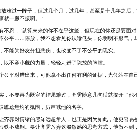
陈放难过一阵子，但过几个月，过几年，甚至是十几年之后，
事就一蹶不振啊。”
有不忍，“就算未来的你不在乎这些，但现在的你还是要面
不公平……陈放，我不想看见你认输低头，你明明不服气，却
，不能为好友分担悲伤，也改变不了不公平的现实。
，以不容小觑的力量，轻轻刺进了陈放的胸膛。
个公平对错出来，可他拿不出任何有利的证据，光凭站在自
实，不要再为既定的结果难过，齐霁随意几句话就揭开了他
打破尴尬焦灼的氛围，厉声喊他的名字。
让齐霁对情绪的感知远超常人，也正是因为如此，他更容易
恨铁不成钢。要让齐霁放弃这般敏感的思考方式，他做不到