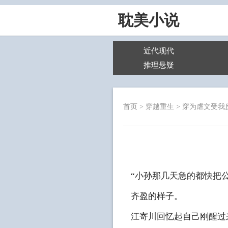
耽美小说
近代现代
推理悬疑
首页
>
穿越重生
>
穿为虐文受我
“小孙那几天急的都快把
齐盈的样子。
江寄川回忆起自己刚醒过