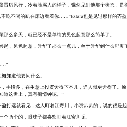
盈雷厉风行，冷着脸骂人的样子，骤然见到他那个状态，是
不吃不喝的趴在床边看着你……”Estara也是见过那样的齐
顾那么多天，就已经不是单纯的见色起意那么简单了。
兴起，见色起意，升华了那么一点儿，至于升华到什么程度
…”
a大概知道他要问什么。
多，手段多，在生意上投资舍得下本儿，追人就更舍得了。
知道这世上，真有痴情钟呢。”
那边齐盈打远就看见，这人盯着江寄川，小嘴叭叭的，说的很是
一个两个的，眼珠子都喜欢盯着江寄川呢。