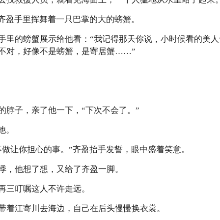
”齐盈手里挥舞着一只巴掌的大的螃蟹。
手里的螃蟹展示给他看：“我记得那天你说，小时候看的美
不对，好像不是螃蟹，是寄居蟹……”
的脖子，亲了他一下，“下次不会了。”
他。
不做让你担心的事。”齐盈抬手发誓，眼中盛着笑意。
悸，他想了想，又给了齐盈一脚。
再三叮嘱这人不许走远。
带着江寄川去海边，自己在后头慢慢换衣裳。