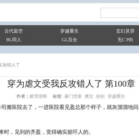
古代架空
穿越重生
玄幻灵异
BL同人
GL百合
无C P向
反攻错人了
穿为虐文受我反攻错人了 第100章
豪门世家
爽文
轻松
穿越重生
糖雪球啊
标签:
作者：
公司搬医院去了，一进医院看见盈总那个样子，就灰溜溜地回
来时，见到的齐盈，觉得确实挺吓人的。