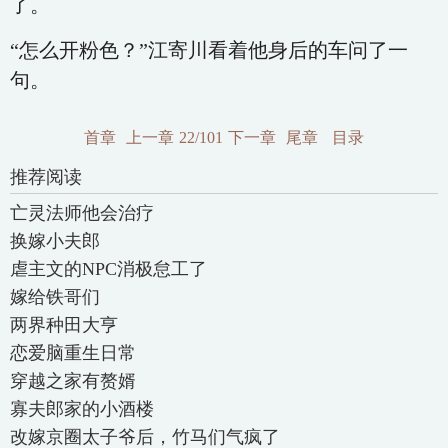
了。
“怎么开粉色？”江寄川看着他身后的车问了一
句。
首章
上一章
22/101
下一章
尾章
目录
推荐阅读
亡灵法师他会治疗
换嫁小夫郎
虐主文的NPC消极怠工了
嫁给铁哥们
两界种田大亨
恋爱脑重生日常
穿越之家有赘婿
寡夫郎家的小酒楼
改嫁京圈太子爷后，竹马们气疯了