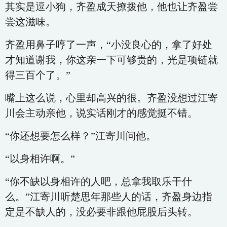
其实是逗小狗，齐盈成天撩拨他，他也让齐盈尝
尝这滋味。
齐盈用鼻子哼了一声，“小没良心的，拿了好处
才知道谢我，你这亲一下可够贵的，光是项链就
得三百个了。”
嘴上这么说，心里却高兴的很。齐盈没想过江寄
川会主动亲他，说实话刚才的感觉挺不错。
“你还想要怎么样？”江寄川问他。
“以身相许啊。”
“你不缺以身相许的人吧，总拿我取乐干什
么。”江寄川听楚思年那些人的话，齐盈身边指
定是不缺人的，没必要非跟他屁股后头转。