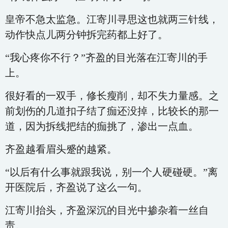
皇帝不急太监急。江寄川寻思这也就两三针线，
动作快点儿两分钟拆完药都上好了。
“我心疼你不行？”齐盈的目光落在江寄川的手
上。
很好看的一双手，修长瘦削，却不失力量感。之
前划伤的几道扣子结了痂还没掉，比较长的那一
道，因为拆线把结的痂挑了，渗出一点血。
齐盈越看眉头蹙的越紧。
“以后有什么事就跟我说，别一个人硬碰硬。”离
开医院后，齐盈说了这么一句。
江寄川抬头，齐盈深沉的目光中掺杂着一丝自
责。