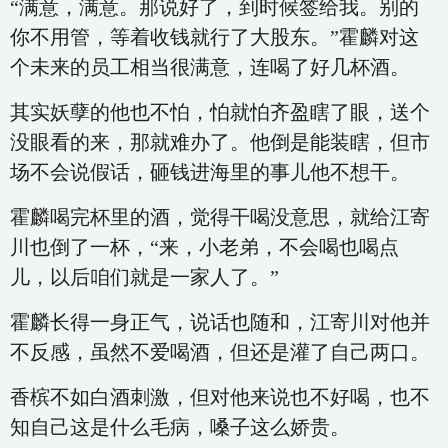
“满意，满意。那说好了，到时候签给我。别的
你不用管，等着收钱就行了大股东。”霍麟对这
个未来的员工相当很满意，连喝了好几杯酒。
其实妖孽的他也不怕，怕就怕齐盈瞎了眼，送个
没眼看的来，那就难办了。他倒是能装瞎，但市
场不会说假话，砸钱进海里的事儿他不想干。
霍麟喝完杯里的酒，觉得干喝没意思，就给江寄
川也倒了一杯，“来，小老弟，不会喝也喝点
儿，以后咱们就是一家人了。”
霍麟长得一身正气，说话也随和，江寄川对他并
不反感，虽然不爱喝酒，但还是灌了自己两口。
香槟不如白酒刺激，但对他来说也不好喝，也不
知自己这是什么毛病，嗓子这么娇贵。