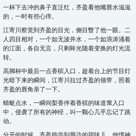
一杯下去冲的鼻子直泛红，齐盈看他嘴唇水滋滋
的，一时有些心痒。
江寄川察觉到齐盈的目光，侧目瞥了他一眼。二
人四目相对，一个如无波井水，一个如浪涛涌着
的江面，各自无言，只剩眸光随着变换的灯光流
转。
高脚杯中最后一点香槟入口，趁着台上的节目灯
光暗下来的瞬间，江寄川拉过齐盈的领带，照着
齐盈的唇角亲了一下。
蜻蜓点水，一瞬间梨香伴着香槟的味道窜入口
中，侵袭了所有的神经，叫一颗心几乎忘记了跳
动。
分开的时候，齐盈能尝到唇边的甜味儿。他愣神