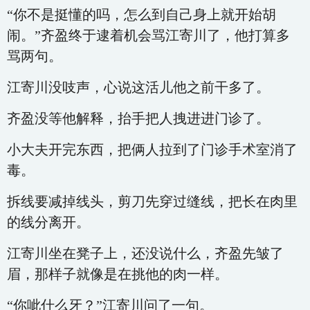
“你不是挺懂的吗，怎么到自己身上就开始胡
闹。”齐盈终于逮着机会骂江寄川了，他打算多
骂两句。
江寄川没吱声，心说这活儿他之前干多了。
齐盈没等他解释，抬手把人拽进进门诊了。
小大夫开完东西，把俩人拉到了门诊手术室消了
毒。
拆线要减掉线头，剪刀先穿过缝线，把长在肉里
的线分离开。
江寄川坐在凳子上，还没说什么，齐盈先皱了
眉，那样子就像是在挑他的肉一样。
“你呲什么牙？”江寄川问了一句。