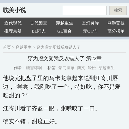
耽美小说
搜索
近代现代
古代架空
穿越重生
玄幻灵异
网游竞技
推理悬疑
BL同人
GL百合
无C P向
高分榜单
首页
>
穿越重生
>
穿为虐文受我反攻错人了
穿为虐文受我反攻错人了 第22章
豪门世家
爽文
轻松
穿越重生
糖雪球啊
标签:
作者：
他说完把盘子里的马卡龙拿起来送到江寄川唇
边，“尝尝，我刚吃了一个，特好吃，你不是爱
吃甜的？”
江寄川看了齐盈一眼，张嘴咬了一口。
确实不错，甜度正好。