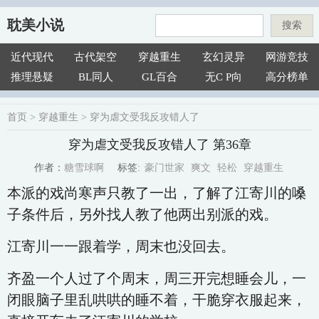
耽美小说
搜索
近代现代
古代架空
穿越重生
玄幻灵异
网游竞技
推理悬疑
BL同人
GL百合
无C P向
高分榜单
首页
>
穿越重生
>
穿为虐文受我反攻错人了
穿为虐文受我反攻错人了 第36章
豪门世家
爽文
轻松
穿越重生
糖雪球啊
标签:
作者：
本派的戏尚寒声只教了一出，了解了江寄川的嗓
子条件后，另外找人教了他两出别派的戏。
江寄川一一跟着学，周末也没回去。
齐盈一个人过了个周末，周三开完想睡会儿，一
闭眼脑子里乱哄哄的睡不着，干脆穿衣服起来，