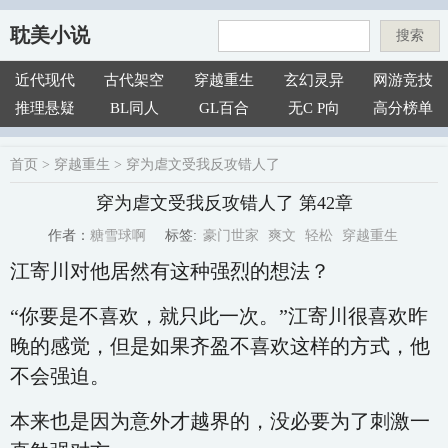
耽美小说
搜索
近代现代
古代架空
穿越重生
玄幻灵异
网游竞技
推理悬疑
BL同人
GL百合
无C P向
高分榜单
首页
>
穿越重生
>
穿为虐文受我反攻错人了
穿为虐文受我反攻错人了 第42章
豪门世家
爽文
轻松
穿越重生
糖雪球啊
标签:
作者：
江寄川对他居然有这种强烈的想法？
“你要是不喜欢，就只此一次。”江寄川很喜欢昨
晚的感觉，但是如果齐盈不喜欢这样的方式，他
不会强迫。
本来也是因为意外才越界的，没必要为了刺激一