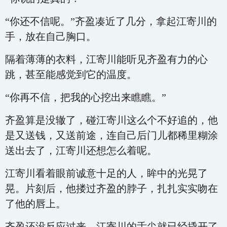
“你还不信呢。”齐盈凑近了几分，拿起江寄川的
手，放在自己胸口。
隔着薄薄的衣料，江寄川能听见齐盈有力的心
跳，甚至能感觉到它的温度。
“你再不信，把我的心挖出来瞧瞧。”
齐盈算是没辙了，碰江寄川这么个不好追的，他
是又送钱，又送前途，连自己后门儿都稀里糊涂
送出去了，江寄川还想怎么着呢。
江寄川看着眼前诚意十足的人，眸中的光晃了
晃。片刻后，他搂过齐盈的脖子，扎扎实实吻在
了他的唇上。
齐盈还没反应过来，江寄川的舌尖就已经撬开了