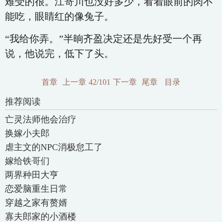
难受的很。江寄川也没好多少，看着眼前的肉不
能吃，眼睛红的像兔子。
“我给你弄。”半晌齐盈决定还是先好受一个再
说，他说完，低下了头。
首章
上一章
42/101
下一章
尾章
目录
推荐阅读
亡灵法师他会治疗
换嫁小夫郎
虐主文的NPC消极怠工了
嫁给铁哥们
两界种田大亨
恋爱脑重生日常
穿越之家有赘婿
寡夫郎家的小酒楼