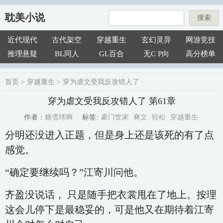
耽美小说
搜索
近代现代
古代架空
穿越重生
玄幻灵异
网游竞技
推理悬疑
BL同人
GL百合
无C P向
高分榜单
首页
>
穿越重生
>
穿为虐文受我反攻错人了
穿为虐文受我反攻错人了 第61章
豪门世家
爽文
轻松
穿越重生
糖雪球啊
标签:
作者：
分明还没进入正题，但是身上还是该死的有了点
感觉。
“确定要继续吗？”江寄川问他。
齐盈没说话， 只是随手把衣裳甩在了地上。按理
这会儿停下是最稳妥的，可是他又在期待着江寄