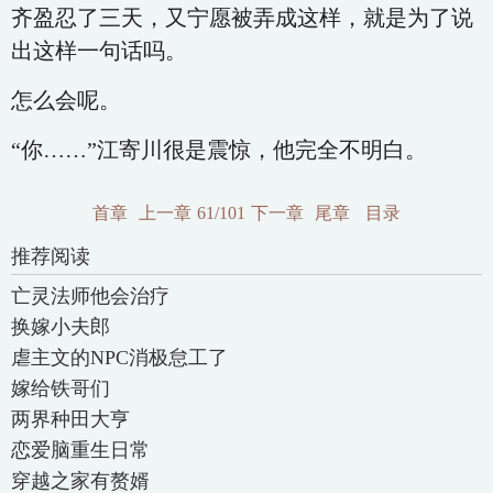
齐盈忍了三天，又宁愿被弄成这样，就是为了说
出这样一句话吗。
怎么会呢。
“你……”江寄川很是震惊，他完全不明白。
首章
上一章
61/101
下一章
尾章
目录
推荐阅读
亡灵法师他会治疗
换嫁小夫郎
虐主文的NPC消极怠工了
嫁给铁哥们
两界种田大亨
恋爱脑重生日常
穿越之家有赘婿