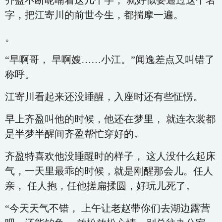
齐盈不断呢喃着这几个字， 就好似要通过这个名
字，把江寄川的前世今生，都揣摩一遍。
。
“早啊哥， 早啊嫂……小江。”闻逸差点又叫错了
称呼。
江寄川看起来还没睡醒，入座时还有些怔愣。
早上齐盈叫他的时候，他还在梦里， 就连衣裳都
是半梦半醒间齐盈帮忙穿好的。
齐盈特喜欢他没睡醒时的样子， 这人没什么起床
气，一天里最乖的时候，就是刚醒那会儿。任人
亲， 任人抱，任他搓扁揉圆，好玩儿死了。
“今天天气不错， 上午让老赵带你们去湖边露营