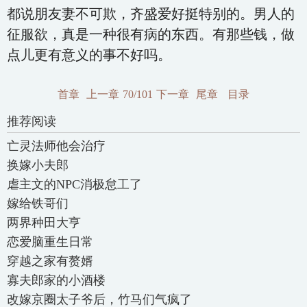
都说朋友妻不可欺，齐盛爱好挺特别的。男人的
征服欲，真是一种很有病的东西。有那些钱，做
点儿更有意义的事不好吗。
首章
上一章
70/101
下一章
尾章
目录
推荐阅读
亡灵法师他会治疗
换嫁小夫郎
虐主文的NPC消极怠工了
嫁给铁哥们
两界种田大亨
恋爱脑重生日常
穿越之家有赘婿
寡夫郎家的小酒楼
改嫁京圈太子爷后，竹马们气疯了