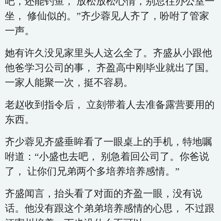
吧，还能钓鱼， 放松放松心情，别总往办公室一
坐， 修仙似的。”齐少蓉见人齐了，吩咐了管家
一声。
她有许久没见家里头人这么全了。齐盛从小跟他
他爸学习公司的事， 齐盈高中刚毕业就出了国。
一家人能聚一次，挺不容易。
老赵收到指令后， 立刻带着人去准备露营要用的
东西。
齐少蓉见齐盛垂眸看了一眼桌上的手机，特地嘱
咐道：“小盛也去吧， 别急着回公司了。你爸说
了， 让你们兄弟两个多培养培养感情。”
齐盛闻言，抬头看了对面的齐盈一眼，没有说
话。他没有跟这个弟弟培养感情的心思， 不过跟