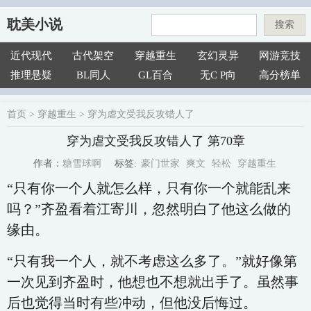
耽美小说
搜索
近代现代
古代架空
穿越重生
玄幻灵异
网游竞技
推理悬疑
BL同人
GL百合
无C P向
高分榜单
首页
>
穿越重生
>
穿为虐文受我反攻错人了
穿为虐文受我反攻错人了 第70章
豪门世家
爽文
轻松
穿越重生
糖雪球啊
标签:
作者：
“只有你一个人就怎么样，只有你一个就能乱来
吗？”齐盈看着江寄川，忽然明白了他这么做的
缘由。
“只有我一个人，就不考虑这么多了。”就好像第
一次见到齐盈时，他想也不想就出手了。虽然事
后也觉得当时有些冲动，但他没后悔过。