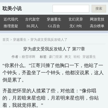
耽美小说
搜索
近代现代
古代架空
穿越重生
玄幻灵异
网游竞技
推理悬疑
BL同人
GL百合
无C P向
高分榜单
首页
>
穿越重生
>
穿为虐文受我反攻错人了
穿为虐文受我反攻错人了 第77章
豪门世家
爽文
轻松
穿越重生
糖雪球啊
标签:
作者：
“你累什么。”江寄川捶了他胸口一下，他站了一
个钟头，齐盈坐了一个钟头，他都没说累，这人
倒是累了。
齐盈把怀里的人揽紧了些，对他道：“像你唱
的，月若暗来星也暗，月若明来星也明，你站
着，我就觉得累。”