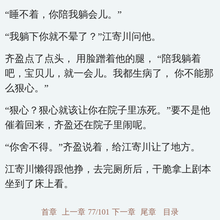
“睡不着，你陪我躺会儿。”
“我躺下你就不晕了？”江寄川问他。
齐盈点了点头， 用脸蹭着他的腿， “陪我躺着
吧，宝贝儿，就一会儿。我都生病了， 你不能那
么狠心。”
“狠心？狠心就该让你在院子里冻死。”要不是他
催着回来，齐盈还在院子里闹呢。
“你舍不得。”齐盈说着，给江寄川让了地方。
江寄川懒得跟他挣，去完厕所后，干脆拿上剧本
坐到了床上看。
首章
上一章
77/101
下一章
尾章
目录