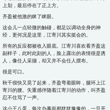
上划，最后停在了正上方。
齐盈被他激的眯了眯眼。
这会儿一点轻微的触碰，都足以调动全身的神
经，更何况是这里，江寄川其实挺会的。
所有的反应都被收入眼底。江寄川喜欢看齐盈这
副样子，此时此刻的人，脸上露出的表情很是诱
人，像任人采撷，却又并不会任人摆布。
很是可口。
秋千很快又晃了起来，齐盈弯着眼眸，腿环上江
寄川的腰。失重感伴随着江寄川的动作，叫齐盈
忍不住骂了一声。
这小王八蛋，每次办事前都犹犹豫豫的，一旦开