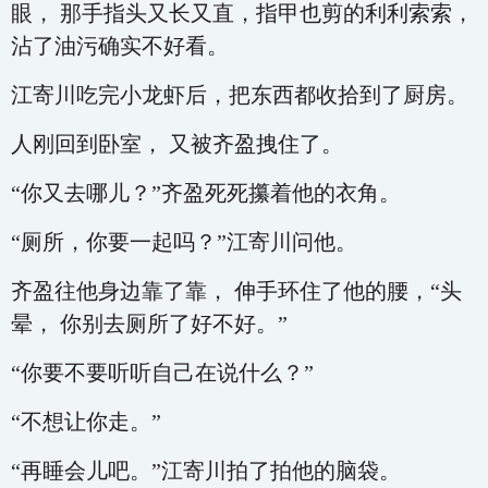
眼， 那手指头又长又直，指甲也剪的利利索索，
沾了油污确实不好看。
江寄川吃完小龙虾后，把东西都收拾到了厨房。
人刚回到卧室， 又被齐盈拽住了。
“你又去哪儿？”齐盈死死攥着他的衣角。
“厕所，你要一起吗？”江寄川问他。
齐盈往他身边靠了靠， 伸手环住了他的腰，“头
晕， 你别去厕所了好不好。”
“你要不要听听自己在说什么？”
“不想让你走。”
“再睡会儿吧。”江寄川拍了拍他的脑袋。