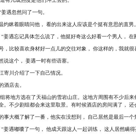
知道有几成热度是他们冲上去的。
？”姜遇忽然问了一句。
”温灼眯着眼睛问他， 看的出来这人应该是个挺有意思的直男
。”姜遇忘记具体怎么说了，他挺好奇这么好看一个男人， 在
0号，比较喜欢身材好一点儿的交往对象， 你这样的，我就很
然说这个， 姜遇一时有些语塞。
江寄川介绍了一下自己情况。
的酒店去。
剧组将地方选在了天福山的雪岩山庄。这地方周围有不少后来
全。不少剧组都会来这里取景。有时候酒店的房间满了， 还
的事大概了解了一番，他实在没想到， 自己居然是最后一个
。”姜遇嘟囔了一句， 他成天跟这人一起训练， 这人居然瞒