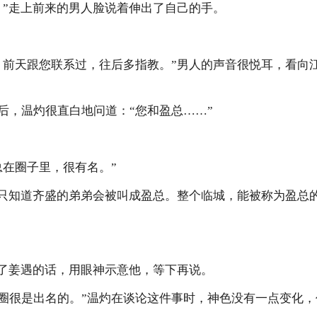
。”走上前来的男人脸说着伸出了自己的手。
，前天跟您联系过，往后多指教。”男人的声音很悦耳，看向
后，温灼很直白地问道：“您和盈总……”
总在圈子里，很有名。”
遇只知道齐盛的弟弟会被叫成盈总。整个临城，能被称为盈总
断了姜遇的话，用眼神示意他，等下再说。
ay圈很是出名的。”温灼在谈论这件事时，神色没有一点变化