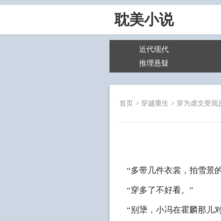
耽美小说
近代现代
推理悬疑
首页
>
穿越重生
>
穿为虐文受我
“多带几件衣裳，拍雪景
“穿多了不好看。”
“别犟，小冯在霍麟那儿