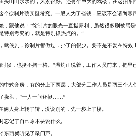
里头山山水水的，风景很好。还有个巨大的戏楼，在这拍东
，这个徐制片确实挺考究。一般人为了省钱，应该不会请尚寒
笼，跟他说：“徐制片的眼光一直挺犀利，虽然很多剧被骂
是特别考究的，就是特别抓热点的。”
，武侠剧，徐制片都做过，扑了的很少。要不是不爱在特效
的时候，也挺不拘一格。”温灼正说着，工作人员前来，把早
的中式套房，有的分上下两层，大部分工作人员是两三个人
了挠头，“一人一间还挺……”
光在俩人身上转了转，没说别的，先一步上了楼。
时忘记了自己原本要说什么。
拾东西就听见了敲门声。