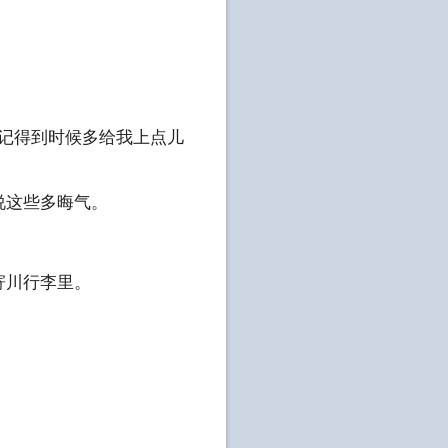
你记得到时候多给我上点儿
说这些多晦气。
寄川行李里。