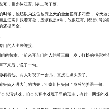
灼说完，目光往江寄川身上落了落。
的时候，他还以为这位被宠上天的金丝雀有多刁蛮， 今天这
而且江寄川跟着齐盈，应该也是0号，他跟江寄川都是0号的
的还挺周全。
。
专门的人出来迎接。
剧组的荣幸。”前来开车门的人约莫三四十岁，打扮的很是潮
寒声下来后，说了一句。
静看着他。两人对视了一会儿，直接往里头去了。
着前头俩人进大门的功夫，江寄川扭头问了身后的姜遇一句。
请会长演过戏，咱会长客串戏班子里的班主，有过一两场的