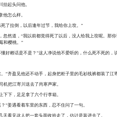
寄川抬起头问他。
能拿他怎么样。
冻死了拉倒，以后逢年过节，我给你上坟。”
个，忽然道，“我以前都觉得死了以后，没人给我上坟呢。那
莓和樱桃。”
不懂好赖话是不是？”这人净说他不爱听的，什么死不死的，
裳。”齐盈见他还不动手，起身把柜子里的毛衫线裤都装了江
司机把江寄川送去了尚寒声家。
上下下，足足拿了六个行李箱。
店？”姜遇看着车里的东西，忍不住问了一句。
前几天看见这人把一套头面收拾走了，估计是装进去了。