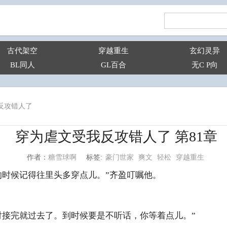
古代架空
穿越重生
玄幻灵异
BL同人
GL百合
无C P向
反攻错人了
穿为虐文受我反攻错人了 第81章
豪门世家
爽文
轻松
穿越重生
糖雪球啊
标签:
作者：
的时候记得往里头多穿点儿。”齐盈叮嘱他。
对接完就过去了。到时候要是不听话，你等着点儿。”