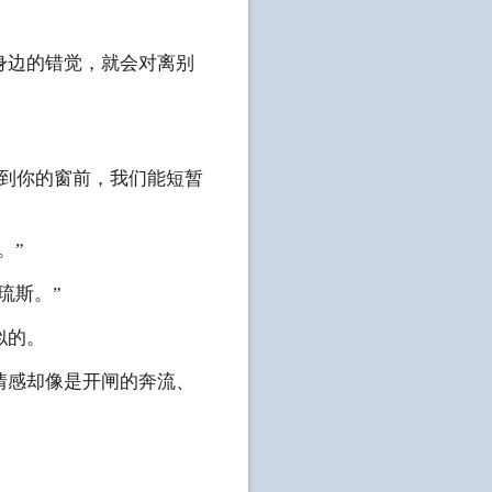
身边的错觉，就会对离别
能到你的窗前，我们能短暂
。”
琉斯。”
似的。
情感却像是开闸的奔流、