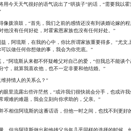
上将用今天天气很好的语气说出了“哄孩子”的话，“需要我以
”
摇得像拨浪鼓，“首先，我们之前的感情还没有到谈婚论嫁的
对他没有任何好处，对霍索恩家族也没有任何好处。”
利益，阿琉斯，在我的心中，你比所谓家族重要得多。”尤文
你可以做任何你想做的事，我会为你兜底。”
底，”阿琉斯从来都不怀疑雌父对自己的爱，“但我总不能谈
分寸，就算我喜欢他，也不一定非要和他结婚。”
只维持情人的关系么？”
斯的眼里流露出些许茫然，“或许我们很快就会分手，也或许
常艰难的难题，我会立刻向你求助的，父亲。”
并不相信阿琉斯的这番话语，但他一时之间，也找不到更好
量，但当阿琉斯做出和他雄父当年几乎同样的选择的时候，