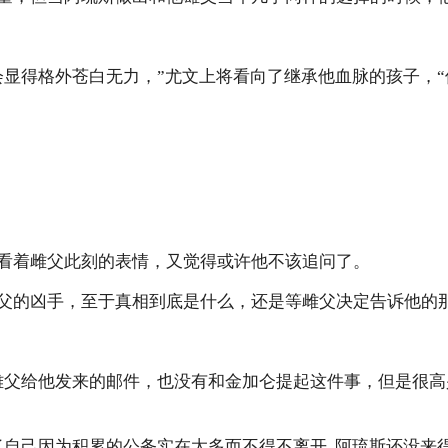
会显得格外苍白无力，”尤文上将看向了继承他血脉的孩子，
看着雌父此刻的表情，又觉得或许他不该追问了。
父的凶手，至于真相到底是什么，还是等雌父决定告诉他的
开雌父给他发来的邮件，也没有和金加仑提起这件事，但是很
了自己因为积累的公务实在太多而不得不离开, 阿琉斯还没来