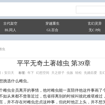
古代架空
穿越重生
玄幻灵异
BL同人
GL百合
无C P向
雄虫
平平无奇土著雄虫 第39章
年下
幻想空间
天之骄子
虫族
轻松
先婚后爱
玄
安日天
标签:
者：
想挑选什么雌虫。
个雌虫全员离开的事情，他对雌虫能一直陪伴他这件事画了
不如从来都不曾靠近过，也省得离别的时候叫彼此难堪难过
言，并不存在对雌虫忠贞这种事，但此时他正上头，并不想