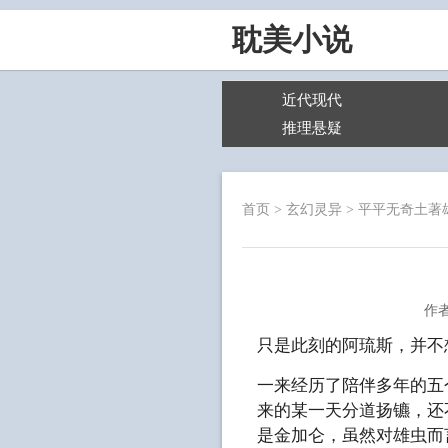
耽美小说
近代现代
推理悬疑
首页
>
玄幻灵异
>
平平无奇土著
作
只是此刻的阿琉斯，并不
一来经历了陪伴多年的五
来的某一天分道扬镳，还
是金加仑，虽然对雄虫而