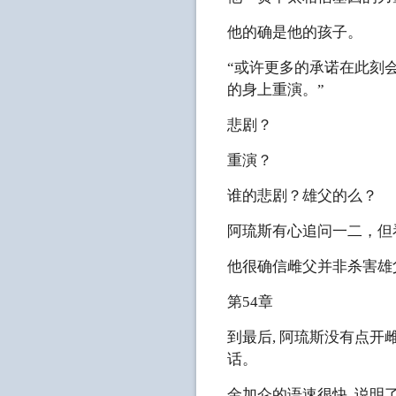
他的确是他的孩子。
“或许更多的承诺在此刻
的身上重演。”
悲剧？
重演？
谁的悲剧？雄父的么？
阿琉斯有心追问一二，但
他很确信雌父并非杀害雄
第54章
到最后, 阿琉斯没有点
话。
金加仑的语速很快, 说明