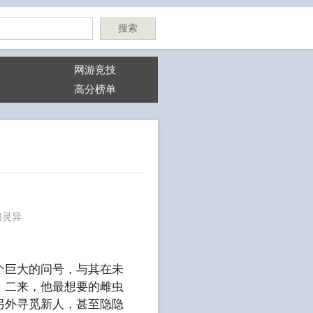
搜索
网游竞技
高分榜单
幻灵异
个巨大的问号，与其在未
，二来，他最想要的雌虫
另外寻觅新人，甚至隐隐