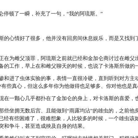
仑停顿了一瞬，补充了一句，“我的阿琉斯。”
斯的心情好了很多，他并没有回房间休息娱乐，而是又找到
正在为雌父顶罪，阿琉斯之前就已经和金加仑商讨过在雌父
备的工作，早上在和雌父聊天的时候，也说了卡洛斯所做的
掺和进了虫体实验的事，表情一直很冷硬，直到听到对方主动
少有些真心，但这么多年你为他做得也足够多、你对他也是真
现在一颗心几乎都扑在了金加仑的身上，对卡洛斯的喜爱，
那些坐拥无数后宫、且能做到“雨露均沾”的雄虫的，之前他
”已经有些困难了，很难想象，人比较多的时候，一个雄虫该
突和争斗，甚至造成殃及自身的结果。