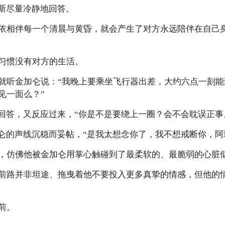
琉斯尽量冷静地回答。
依相伴每一个清晨与黄昏，就会产生了对方永远陪伴在自己
习惯没有对方的生活。
就听金加仑说：“我晚上要乘坐飞行器出差，大约六点一刻
见一面么？”
地回答，又反应过来，“你是不是要绕上一圈？会不会耽误正事
加仑的声线沉稳而妥帖，“是我太想念你了，我不想戒断你，阿
，仿佛他被金加仑用掌心触碰到了最柔软的、最脆弱的心脏
前路并非坦途、拖曳着他不要投入更多真挚的情感，但他的
前。