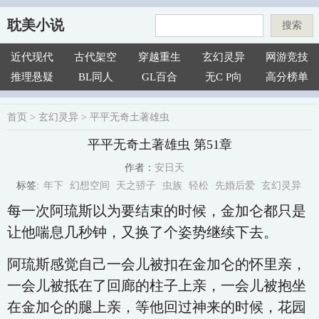
耽美小说
搜索
近代现代
古代架空
穿越重生
玄幻灵异
网游竞技
推理悬疑
BL同人
GL百合
无C P向
高分榜单
首页
>
玄幻灵异
>
平平无奇土著雄虫
平平无奇土著雄虫 第51章
安日天
作者：
年下
幻想空间
天之骄子
虫族
轻松
先婚后爱
玄幻灵异
标签:
每一次阿琉斯以为要结束的时候，金加仑都只是
让他喘息几秒钟，又换了个姿势继续下去。
阿琉斯感觉自己一会儿被扣在金加仑的怀里亲，
一会儿被抵在了回廊的柱子上亲，一会儿被抱坐
在金加仑的腿上亲，等他回过神来的时候，花园