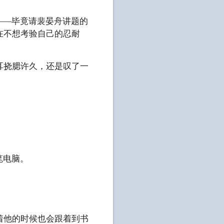
——毕竟请裴晏舟讲题的
在不想考验自己的忍耐
挠腮许久，还是叹了一
笔电脑。
他的时候也会跟着到书