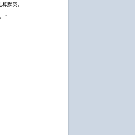
也算默契。
。”