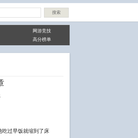
搜索
网游竞技
高分榜单
章
代
他吃过早饭就缩到了床