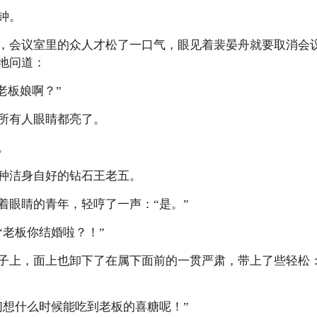
钟。
会议室里的众人才松了一口气，眼见着裴晏舟就要取消会议
地问道：
.老板娘啊？”
有人眼睛都亮了。
。
洁身自好的钻石王老五。
眼睛的青年，轻哼了一声：“是。”
老板你结婚啦？！”
上，面上也卸下了在属下面前的一贯严肃，带上了些轻松：
想什么时候能吃到老板的喜糖呢！”