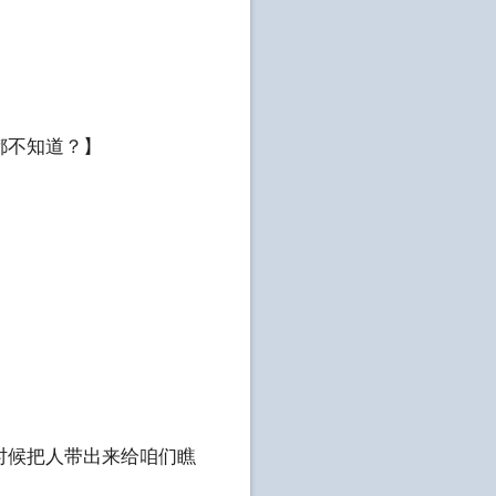
都不知道？】
候把人带出来给咱们瞧