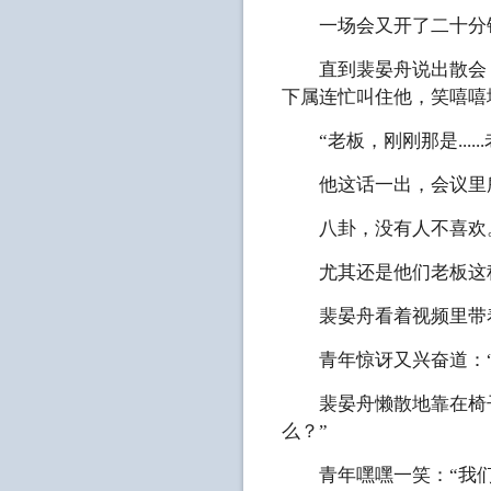
一场会又开了二十分
直到裴晏舟说出散会，
下属连忙叫住他，笑嘻嘻
“老板，刚刚那是.....
他这话一出，会议里所
八卦，没有人不喜欢
尤其还是他们老板这种
裴晏舟看着视频里带着
青年惊讶又兴奋道：“
裴晏舟懒散地靠在椅子
么？”
青年嘿嘿一笑：“我们