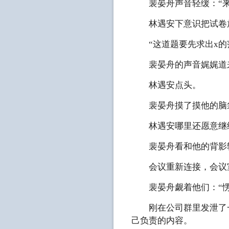
裴晏舟声音轻缓：“来
林遇安下意识把试卷放到他面
“这道题要先求出x的范围，
裴晏舟的声音娓娓道来，
林遇安点头。
裴晏舟摸了摸他的脑袋
林遇安哪里还愿意继续
裴晏舟看和他的背影轻
会议重新连接，会议室
裴晏舟觑着他们：“愣
刚在公司群里发泄了一
己负责的内容。