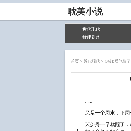
耽美小说
近代现代
推理悬疑
首页
>
近代现代
>
O装B后他揣
......
又是一个周末，下周一
裴晏舟一早就醒了，想