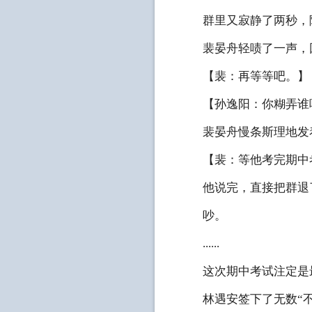
群里又寂静了两秒，随
裴晏舟轻啧了一声，
【裴：再等等吧。】
【孙逸阳：你糊弄谁呢
裴晏舟慢条斯理地发
【裴：等他考完期中
他说完，直接把群退了
吵。
......
这次期中考试注定是
林遇安签下了无数“不