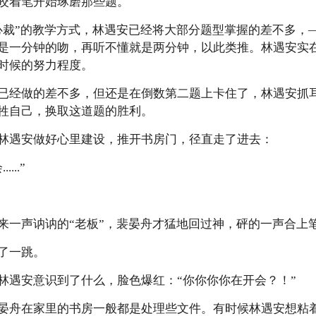
咬着笔开始琢磨那些题。
”的教学方式，林遇安已经将大部分题型掌握的差不多，
是一分钟的吻，再听不懂就是两分钟，以此类推。林遇安实
时候的努力程度。
经做的差不多，但还是在倒数第二题上卡住了，林遇安抓耳
牲自己，换取这道题的胜利。
遇安做好心里建设，推开书房门，径直走了进去：
..”
一声讷讷的“老板”，裴晏舟才猛地回过神，砰的一声合上
了一跳。
遇安意识到了什么，脸色爆红：“你你你你在开会？！”
舟在家里的书房一般都是处理些文件。有时候林遇安想粘着