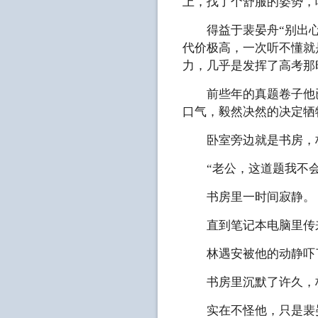
上，找了个舒服的姿势，
得益于裴晏舟“别出心裁
代价极高，一次听不懂就
力，几乎是发挥了高考那
前些年的真题卷子他已
口气，毅然决然的决定牺
卧室旁边就是书房，林
“老公，这道题我不会....
书房里一时间寂静。
直到笔记本电脑里传来
林遇安被他的动静吓
书房里沉默了许久，林
实在不怪他，只是裴晏