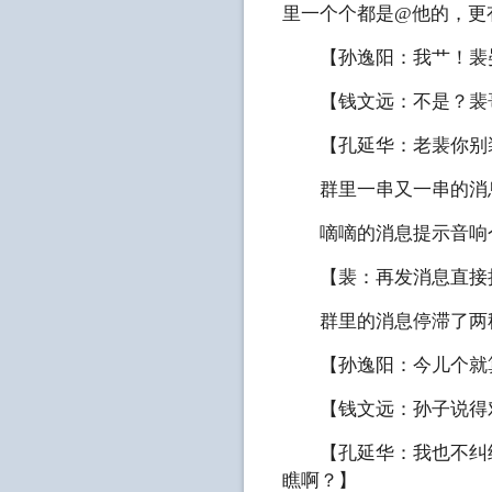
里一个个都是@他的，更
【孙逸阳：我艹！裴晏
【钱文远：不是？裴哥
【孔延华：老裴你别装
群里一串又一串的消息
嘀嘀的消息提示音响个
【裴：再发消息直接
群里的消息停滞了两秒
【孙逸阳：今儿个就算
【钱文远：孙子说得对
【孔延华：我也不纠结
瞧啊？】