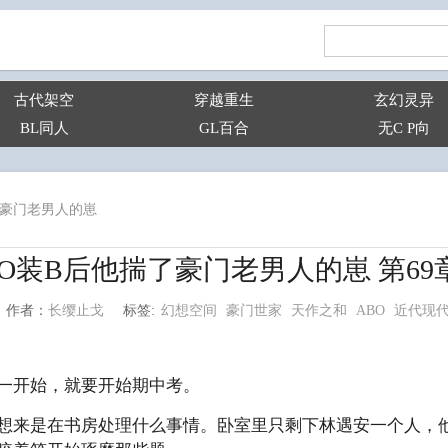
古代架空
穿越重生
玄幻灵异
BL同人
GL百合
无C P向
了豪门老男人的崽
O装B后他揣了豪门老男人的崽 第69
幻想空间
豪门世家
天作之和
ABO
近代现
长缨止戈
标签:
作者：
开始，就要开始期中考。
来是在书房处理什么事情。卧室里只剩下林遇安一个人，