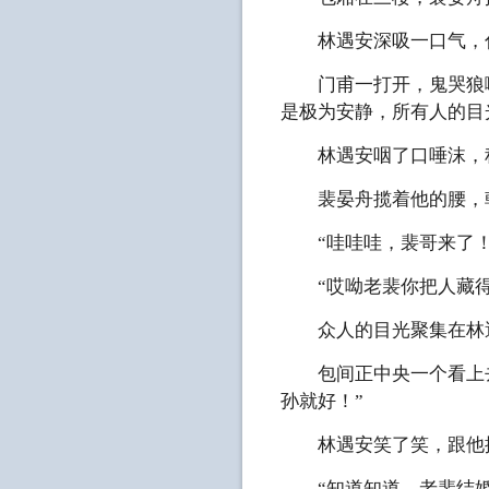
林遇安深吸一口气，伸
门甫一打开，鬼哭狼嚎
是极为安静，所有人的目
林遇安咽了口唾沫，稍
裴晏舟揽着他的腰，朝
“哇哇哇，裴哥来了！
“哎呦老裴你把人藏得
众人的目光聚集在林遇
包间正中央一个看上去
孙就好！”
林遇安笑了笑，跟他握
“知道知道，老裴结婚的