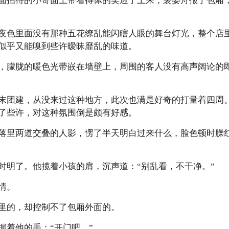
招待的小哥面上带着得体的笑迎了上来，裴晏舟报了包厢，
色里面没有那种五花缭乱能闪瞎人眼的舞台灯光，整个店里
似乎又能嗅到些许暧昧靡乱的味道。
朦胧的暖色光带嵌在墙壁上，周围的客人没有高声阔论的即
团建，从没来过这种地方，此次也满是好奇的打量着四周。
了些许，对这种氛围倒是颇有好感。
里两道交叠的人影，愣了半天明白过来什么，脸色顿时臊红
明了。他揽着小孩的肩，沉声道：“别乱看，不干净。”
情。
的，却控制不了包厢外面的。
着他的手：“开门吧。”