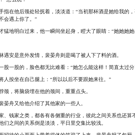
指在他后颈处轻抚着，淡淡道：“当初那杯酒是她给我的，
不会遇上你了。”
猛地明白过来，他一瞬间坐起身，瞪大了眼睛：“她她她她
遇安是意外发情，裴晏舟则是喝了被人下了料的酒。
股一股的，脸色都无比难看：“她怎么能这样！简直太过分
人按坐在自己腿上：“所以以后不要跟她来往。”
颈，将脑袋埋在他的颈间，重重点头。
晏舟又给他介绍了其他家的一些人。
、钱家之类，都各有各侧重的行业，彼此之间关系也还算不
他们之间的关系倒是淡淡，平日里交集比较浅。