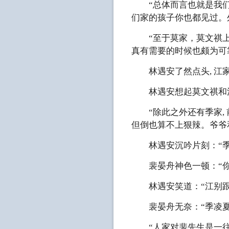
“总体而言也就是我们裴
们家的孩子你也都见过。
“至于莫家，莫文祺上面
真有需要的时候也颇为可
林遇安了然点头, 江家
林遇安想起莫文祺和江
“除此之外还有季家, 
但倒也算不上狠辣。爷爷和
林遇安沉吟片刻：“季
裴晏舟神色一顿：“你
林遇安笑道：“江别跟我
裴晏舟无奈：“季凌夏
“人家对裴先生是一往