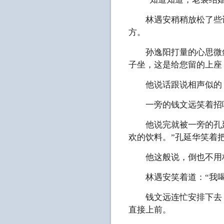
林遇安稍稍放松了些许
方。
孙逸阳打量的心思微敛
子坐，这是给您留的上座
他说话跟说相声似的，
一旁的钱文远笑着招呼
他说完就被一旁的孔延
欢的饮料。”孔延华笑着
他这般说，倒也不用
林遇安笑着道：“我喝
钱文远连忙安排下去，
直接上前。