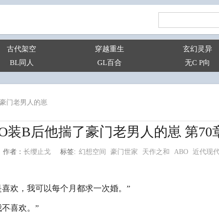
古代架空
穿越重生
玄幻灵异
BL同人
GL百合
无C P向
了豪门老男人的崽
O装B后他揣了豪门老男人的崽 第70
幻想空间
豪门世家
天作之和
ABO
近代现
长缨止戈
标签:
作者：
喜欢，我可以每个月都求一次婚。”
不喜欢。”