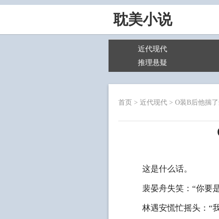
耽美小说
近代现代
推理悬疑
首页
>
近代现代
>
O装B后他揣
这是什么话。
裴晏舟失笑：“你要是
林遇安慌忙摇头：“我