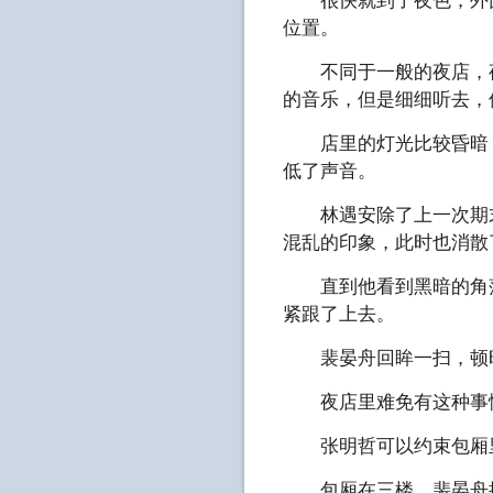
很快就到了夜色，外面
位置。
不同于一般的夜店，夜
的音乐，但是细细听去，
店里的灯光比较昏暗，
低了声音。
林遇安除了上一次期末
混乱的印象，此时也消散
直到他看到黑暗的角落
紧跟了上去。
裴晏舟回眸一扫，顿时
夜店里难免有这种事
张明哲可以约束包厢里
包厢在三楼，裴晏舟握