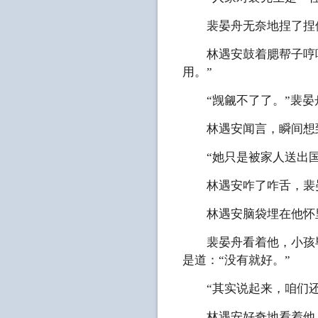
裴晏舟无奈地捏了捏他
林遇安鼓着腮帮子哼哼两
用。”
“觊觎不了了。”裴晏舟
林遇安闻言，瞬间想到
“她只是被家人送出国了
林遇安咋了咋舌，裴晏
林遇安脑袋埋在他怀里
裴晏舟看着他，小孩毕
是道：“没有就好。”
“其实说起来，咱们还
林遇安好奇地看着他：