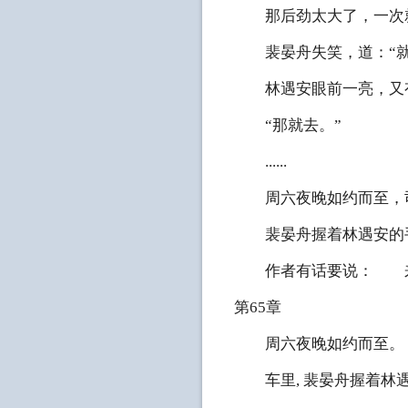
那后劲太大了，一次就
裴晏舟失笑，道：“就
林遇安眼前一亮，又有
“那就去。”
......
周六夜晚如约而至，司
裴晏舟握着林遇安的手
作者有话要说： 
第65章
周六夜晚如约而至。
车里, 裴晏舟握着林遇