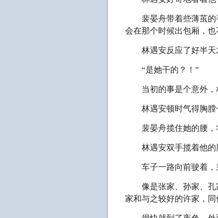
裴晏舟带着些薄茧的手
会在那个时候出包厢，也
林遇安反应了好半天才
“是她干的？！”
当初的事是个意外，林
林遇安顿时气得胸膛一
裴晏舟揽住她的腰，将
林遇安双手揽着他的脖
车子一路向前驶着，裴
像是张家、孙家、孔家
家和与之较好的许家，同