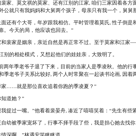
家、莫文祺的莫家、还有江别的江家, 咱们三家因着各方
外公就只有我妈妈和大舅两个孩子，母亲只有我一个，舅舅那
还有个大哥，年岁跟我相仿。平时管理着莫氏, 性子倒是
靠。今天的局，他应该也回去。”
和裴家是姻亲，亲近自然是再正常不过。至于莫家和江家—
别的相处模式，又想起他们的娃娃亲，大致明了。
前两年季老爷子退了下来，目前的当家人是季凌秋。他的行
季老爷子关系比较好, 两个人时常聚在一起谈书论画, 因着
家……就是那位喜欢追着你跑的季凌夏？”
知道她？”
提过一嘴。”他看着裴晏舟, 凑近了嘻嘻笑着：“先生有些紧
自幼被季家宠坏了，行事不择手段了些，我是担心她去找你
情深啊。”林遇安笑眯眯道。