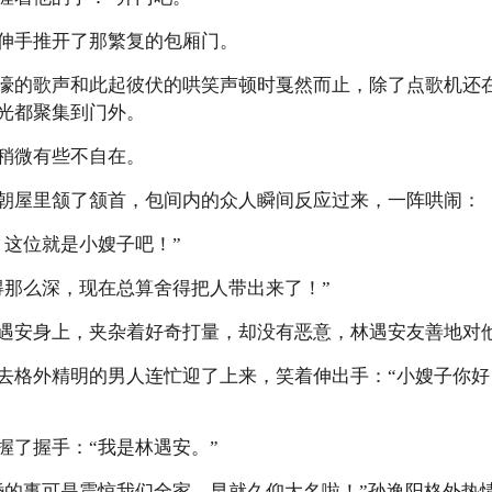
手推开了那繁复的包厢门。
的歌声和此起彼伏的哄笑声顿时戛然而止，除了点歌机还在
光都聚集到门外。
微有些不自在。
屋里颔了颔首，包间内的众人瞬间反应过来，一阵哄闹：
这位就是小嫂子吧！”
那么深，现在总算舍得把人带出来了！”
安身上，夹杂着好奇打量，却没有恶意，林遇安友善地对
格外精明的男人连忙迎了上来，笑着伸出手：“小嫂子你好
了握手：“我是林遇安。”
事可是震惊我们全家，早就久仰大名啦！”孙逸阳格外热