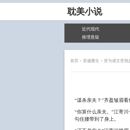
耽美小说
近代现代
推理悬疑
首页
>
穿越重生
>
穿为虐文受我
“谋杀亲夫？”齐盈皱眉看
“你算什么亲夫。”江寄
勾住腰带到了身上。