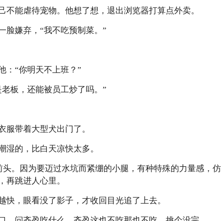
己不能虐待宠物。他想了想，退出浏览器打算点外卖。
一脸嫌弃，“我不吃预制菜。”
他：“你明天不上班？”
是老板，还能被员工炒了吗。”
衣服带着大型犬出门了。
潮湿的，比白天凉快太多。
前头。因为要迈过水坑而紧绷的小腿，有种特殊的力量感，
，再跳进人心里。
越快，眼看没了影子，才收回目光追了上去。
口，问齐盈吃什么，齐盈这也不吃那也不吃，挑个没完。