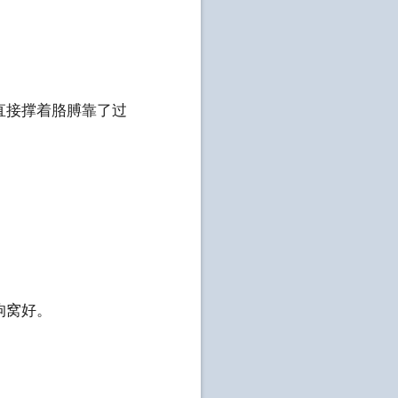
直接撑着胳膊靠了过
狗窝好。