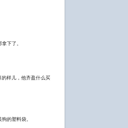
部拿下了。
算的样儿，他齐盈什么买
装狗的塑料袋。