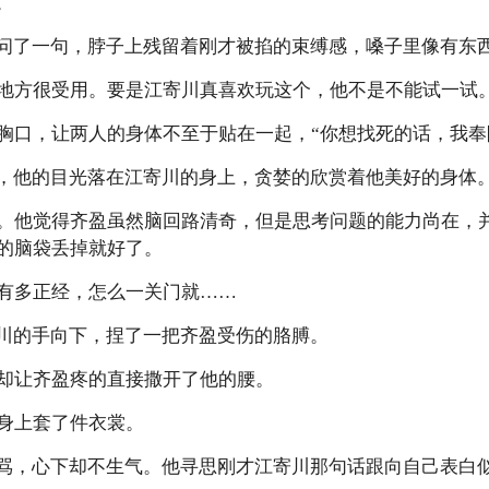
。
盈问了一句，脖子上残留着刚才被掐的束缚感，嗓子里像有东
地方很受用。要是江寄川真喜欢玩这个，他不是不能试一试
胸口，让两人的身体不至于贴在一起，“你想找死的话，我奉
问，他的目光落在江寄川的身上，贪婪的欣赏着他美好的身体
。他觉得齐盈虽然脑回路清奇，但是思考问题的能力尚在，
的脑袋丢掉就好了。
有多正经，怎么一关门就……
寄川的手向下，捏了一把齐盈受伤的胳膊。
却让齐盈疼的直接撒开了他的腰。
身上套了件衣裳。
在骂，心下却不生气。他寻思刚才江寄川那句话跟向自己表白