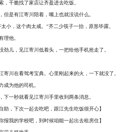
索，干脆找了家店让齐盈进去吃饭。
，但是有江寄川陪着，嘴上也就没说什么。
虾太小，这个肉太咸。”齐二少筷子一抬，原形毕露。
有理他。
没劲儿，见江寄川低着头，一把给他手机抢走了。
江寄川在看驾考宝典。心里刚起来的火，一下就没了。
力成为他的司机。
，下一秒就看见江寄川手里收到两条消息。
自助，下次一起去吃吧，跟江先生吃饭很开心】
你报我的学校吧，到时候咱能一起出去租房住】