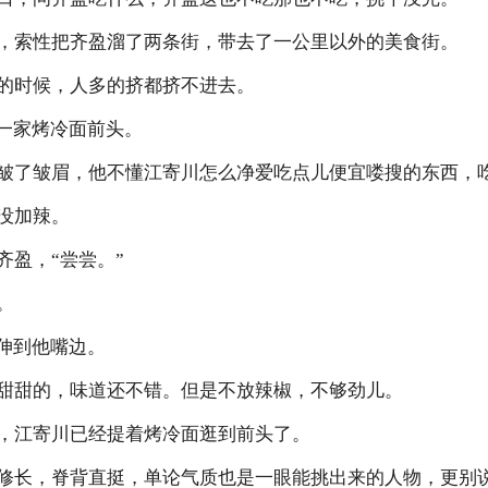
，索性把齐盈溜了两条街，带去了一公里以外的美食街。
的时候，人多的挤都挤不进去。
在一家烤冷面前头。
皱了皱眉，他不懂江寄川怎么净爱吃点儿便宜喽搜的东西，
没加辣。
齐盈，“尝尝。”
。
川伸到他嘴边。
甜甜的，味道还不错。但是不放辣椒，不够劲儿。
，江寄川已经提着烤冷面逛到前头了。
修长，脊背直挺，单论气质也是一眼能挑出来的人物，更别