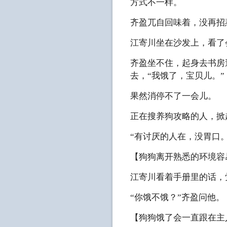
方式不一样。
齐盈兀自回味着，没再招
江寄川坐在沙发上，看了
齐盈坐不住，起身去书房
去，“我饿了，宝贝儿。”
果然消停不了一会儿。
正在搜养狗攻略的人，掀
“有讨厌的人在，没胃口。
【狗狗离开熟悉的环境容
江寄川看着手册里的话，
“你饿不饿？”齐盈问他。
【狗狗饿了会一直跟在主