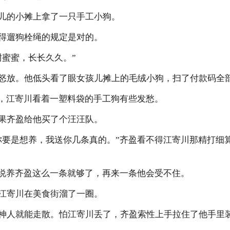
儿的小摊上拿了一只手工小狗。
得遛狗栓绳的规定是对的。
甜蜜蜜，长长久久。”
怒放。他低头看了眼女孩儿摊上的毛绒小狗，扫了付款码全
上，江寄川看着一塑料袋的手工狗有些发愁。
果齐盈给他买了个汪汪队。
你要是想养，我送你几条真的。”齐盈看不得江寄川那精打细
想说养齐盈这么一条就够了，再来一条他会受不住。
江寄川在美食街溜了一圈。
神人就能走散。怕江寄川丢了，齐盈索性上手拉住了他手里