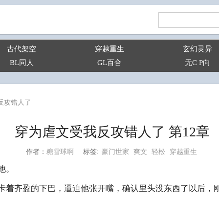
古代架空
穿越重生
玄幻灵异
BL同人
GL百合
无C P向
反攻错人了
穿为虐文受我反攻错人了 第12章
豪门世家
爽文
轻松
穿越重生
糖雪球啊
标签:
作者：
他。
川卡着齐盈的下巴，逼迫他张开嘴，确认里头没东西了以后，