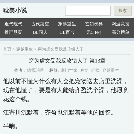
耽美小说
搜索
近代现代
古代架空
穿越重生
玄幻灵异
网游竞技
推理悬疑
BL同人
GL百合
无C P向
高分榜单
首页
>
穿越重生
>
穿为虐文受我反攻错人了
穿为虐文受我反攻错人了 第13章
豪门世家
爽文
轻松
穿越重生
糖雪球啊
标签:
作者：
他以前不懂为什么有人会把宠物送去店里洗澡，
现在他懂了，要是有人能给齐盈洗个澡，他愿意
花这个钱。
江寄川沉默着，齐盈也沉默着等他的回答。
半晌。