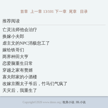
首章
上一章
13/101
下一章
尾章
目录
推荐阅读
亡灵法师他会治疗
换嫁小夫郎
虐主文的NPC消极怠工了
嫁给铁哥们
两界种田大亨
恋爱脑重生日常
穿越之家有赘婿
寡夫郎家的小酒楼
改嫁京圈太子爷后，竹马们气疯了
天灾后，我重生了
Copyright©2026 www.dmxs.org |
耽美小说
|
BL小说