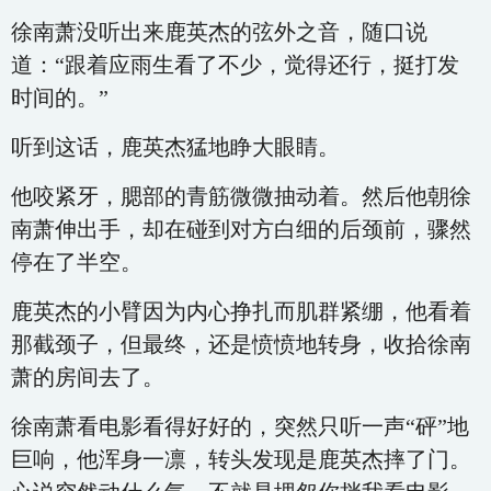
徐南萧没听出来鹿英杰的弦外之音，随口说
道：“跟着应雨生看了不少，觉得还行，挺打发
时间的。”
听到这话，鹿英杰猛地睁大眼睛。
他咬紧牙，腮部的青筋微微抽动着。然后他朝徐
南萧伸出手，却在碰到对方白细的后颈前，骤然
停在了半空。
鹿英杰的小臂因为内心挣扎而肌群紧绷，他看着
那截颈子，但最终，还是愤愤地转身，收拾徐南
萧的房间去了。
徐南萧看电影看得好好的，突然只听一声“砰”地
巨响，他浑身一凛，转头发现是鹿英杰摔了门。