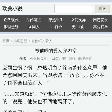
耽美小说
搜索
近代现代
古代架空
穿越重生
玄幻灵异
网游竞技
推理悬疑
BL同人
GL百合
无C P向
高分榜单
首页
>
推理悬疑
>
被催眠的爱人
被催眠的爱人 第21章
HE
强强
推理悬疑
幺幺玖先生
标签:
作者：
应雨生愣了愣，忽然明白了徐南萧什么意思。他
差点呵呵笑出来，当即承诺：“放心吧，你不在
了也不会租给别人。”
“……知道就好。”仿佛这话用尽徐南萧的脸皮似
的，说完，他头也不回地离开了。