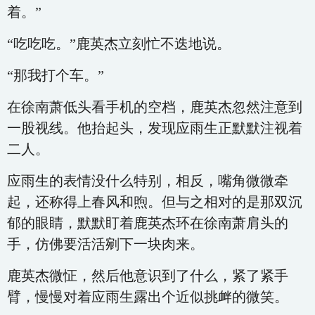
着。”
“吃吃吃。”鹿英杰立刻忙不迭地说。
“那我打个车。”
在徐南萧低头看手机的空档，鹿英杰忽然注意到
一股视线。他抬起头，发现应雨生正默默注视着
二人。
应雨生的表情没什么特别，相反，嘴角微微牵
起，还称得上春风和煦。但与之相对的是那双沉
郁的眼睛，默默盯着鹿英杰环在徐南萧肩头的
手，仿佛要活活剜下一块肉来。
鹿英杰微怔，然后他意识到了什么，紧了紧手
臂，慢慢对着应雨生露出个近似挑衅的微笑。