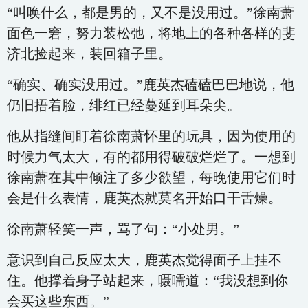
“叫唤什么，都是男的，又不是没用过。”徐南萧
面色一窘，努力装松弛，将地上的各种各样的斐
济北捡起来，装回箱子里。
“确实、确实没用过。”鹿英杰磕磕巴巴地说，他
仍旧捂着脸，绯红已经蔓延到耳朵尖。
他从指缝间盯着徐南萧怀里的玩具，因为使用的
时候力气太大，有的都用得破破烂烂了。一想到
徐南萧在其中倾注了多少欲望，每晚使用它们时
会是什么表情，鹿英杰就莫名开始口干舌燥。
徐南萧轻笑一声，骂了句：“小处男。”
意识到自己反应太大，鹿英杰觉得面子上挂不
住。他撑着身子站起来，嗫嚅道：“我没想到你
会买这些东西。”