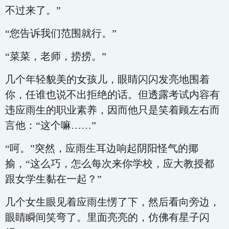
不过来了。”
“您告诉我们范围就行。”
“菜菜，老师，捞捞。”
几个年轻貌美的女孩儿，眼睛闪闪发亮地围着
你，任谁也说不出拒绝的话。但透露考试内容有
违应雨生的职业素养，因而他只是笑着顾左右而
言他：“这个嘛……”
“呵。”突然，应雨生耳边响起阴阳怪气的揶
揄，“这么巧，怎么每次来你学校，应大教授都
跟女学生黏在一起？”
几个女生眼见着应雨生愣了下，然后看向旁边，
眼睛瞬间笑弯了。里面亮亮的，仿佛有星子闪