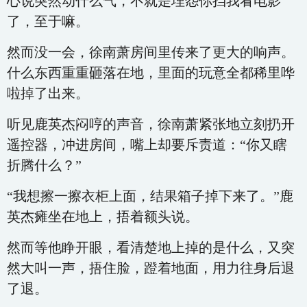
心说突然动什么气，不就是埋怨你挡我看电影
了，至于嘛。
然而没一会，徐南萧房间里传来了更大的响声。
什么东西重重砸落在地，里面的玩意全都稀里哗
啦掉了出来。
听见鹿英杰闷哼的声音，徐南萧紧张地立刻扔开
遥控器，冲进房间，嘴上却要斥责道：“你又瞎
折腾什么？”
“我想擦一擦衣柜上面，结果箱子掉下来了。”鹿
英杰瘫坐在地上，捂着额头说。
然而等他睁开眼，看清楚地上掉的是什么，又突
然大叫一声，捂住脸，蹬着地面，用力往身后退
了退。