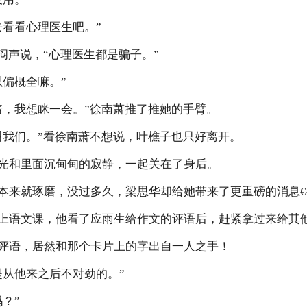
去看看心理医生吧。”
闷声说，“心理医生都是骗子。”
以偏概全嘛。”
着，我想眯一会。”徐南萧推了推她的手臂。
叫我们。”看徐南萧不想说，叶樵子也只好离开。
光和里面沉甸甸的寂静，一起关在了身后。
本来就琢磨，没过多久，梁思华却给她带来了更重磅的消息€€
上语文课，他看了应雨生给作文的评语后，赶紧拿过来给其
评语，居然和那个卡片上的字出自一人之手！
是从他来之后不对劲的。”
？”