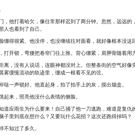
。
门，他打着哈欠，像往常那样迟到了两分钟。忽然，远远的
那人也看到了自己。
脸绷得很紧。他没停，也没继续往对面看，就好像根本没这
，打开锁，弯腰把卷帘门往上推。背心绷紧，肩胛骨随着用
距离，没有人说话，连眼神都没对上。但整条街的空气好像
晨雾缓慢流动的轨迹里，绷成一根看不见的弦。
咔哒一声锁好。他直起身，拍了拍手上的灰，摸出烟盒。
跳起来，照亮他没什么表情的侧脸。
知道应雨生为什么要来！自己捅了他一刀逃跑，难道是复仇
脑子里到底在想什么？又要玩什么花招？这次还跑得掉吗？
样不知过了多久。