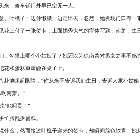
头来，修车铺门外早已空无一人。
意。叶樵子一边伸懒腰一边走出去，忽然，她发现门口有一
见花上付了一张贺卡，上面娟秀大气的字体写到：南萧，生
们，勾搭上哪个小姑娘了？她还以为徐南萧对男女之事不感
把花和蛋糕重重砸在桌子上。
她八卦地眯起眼睛，“你从来不告诉我们生日，告诉人家小姑娘
乐啊南萧。”
来好他妈贵！”
手忙脚乱拆蛋糕。
说什么，然而接过叶樵子递来的贺卡，却瞬间脸色铁青。她