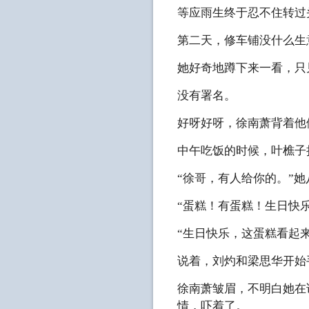
等应雨生终于忍不住转过
第二天，修车铺没什么生
她好奇地蹲下来一看，只
没有署名。
好呀好呀，徐南萧背着他
中午吃饭的时候，叶樵子
“徐哥，有人给你的。”
“蛋糕！有蛋糕！生日快
“生日快乐，这蛋糕看起
说着，刘灼和梁思华开始
徐南萧皱眉，不明白她在
情，吓着了。