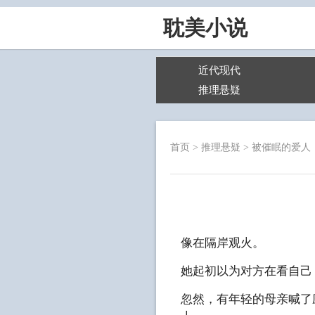
耽美小说
近代现代
推理悬疑
首页
>
推理悬疑
>
被催眠的爱人
像在隔岸观火。
她起初以为对方在看自己
忽然，有年轻的母亲喊了