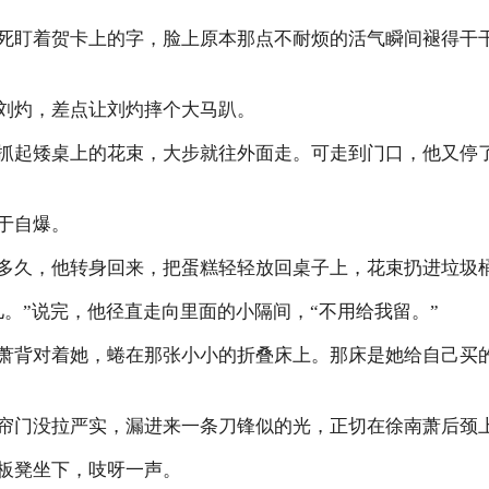
死盯着贺卡上的字，脸上原本那点不耐烦的活气瞬间褪得干
刘灼，差点让刘灼摔个大马趴。
抓起矮桌上的花束，大步就往外面走。可走到门口，他又停
于自爆。
多久，他转身回来，把蛋糕轻轻放回桌子上，花束扔进垃圾
儿。”说完，他径直走向里面的小隔间，“不用给我留。”
萧背对着她，蜷在那张小小的折叠床上。那床是她给自己买
帘门没拉严实，漏进来一条刀锋似的光，正切在徐南萧后颈
板凳坐下，吱呀一声。