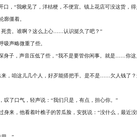
着开口，“我瞅见了，洋桔梗，不便宜。镇上花店可没这货，得
轮廓僵着。
，死贵。谁啊？这么上心……认识挺久了吧？”
呼吸声略微重了些。
了探身子，声音压低了些，“我不是要管你闲事。就是……你
出来，咱这儿几个人，好歹能搭把手。是不是……欠人钱了？
，叹了口气，轻声说：“我们只是，有点，担心你。”
过身来，他看着叶樵子的苦瓜脸，安抚说：“没什么，最近没
用。”