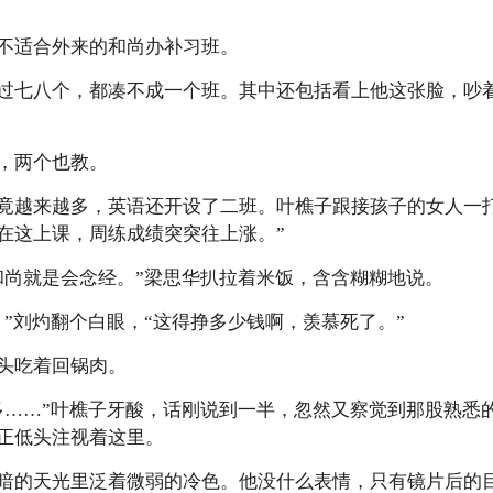
不适合外来的和尚办补习班。
过七八个，都凑不成一个班。其中还包括看上他这张脸，吵
，两个也教。
竟越来越多，英语还开设了二班。叶樵子跟接孩子的女人一
在这上课，周练成绩突突往上涨。”
和尚就是会念经。”梁思华扒拉着米饭，含含糊糊地说。
。”刘灼翻个白眼，“这得挣多少钱啊，羡慕死了。”
头吃着回锅肉。
多……”叶樵子牙酸，话刚说到一半，忽然又察觉到那股熟悉
正低头注视着这里。
暗的天光里泛着微弱的冷色。他没什么表情，只有镜片后的