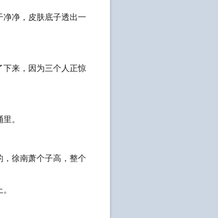
干净净，皮肤底子透出一
了下来，因为三个人正惊
桶里。
的，徐南萧个子高，整个
上。