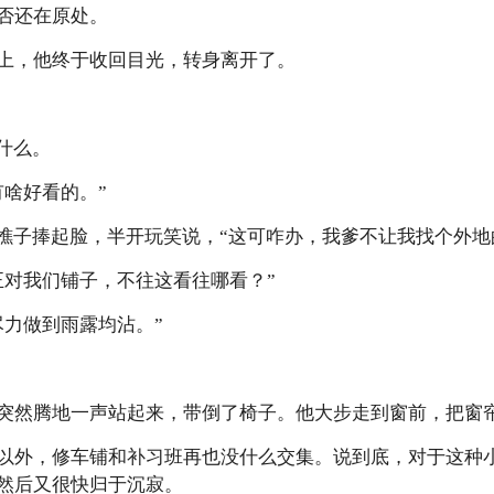
否还在原处。
上，他终于收回目光，转身离开了。
什么。
有啥好看的。”
叶樵子捧起脸，半开玩笑说，“这可咋办，我爹不让我找个外地
正对我们铺子，不往这看往哪看？”
尽力做到雨露均沾。”
突然腾地一声站起来，带倒了椅子。他大步走到窗前，把窗
以外，修车铺和补习班再也没什么交集。说到底，对于这种
然后又很快归于沉寂。