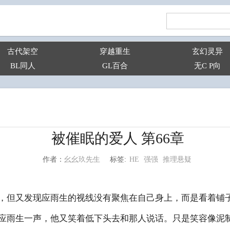
古代架空
穿越重生
玄幻灵异
BL同人
GL百合
无C P向
被催眠的爱人 第66章
HE
强强
推理悬疑
幺幺玖先生
标签:
作者：
，但又发现应雨生的视线没有聚焦在自己身上，而是看着铺
应雨生一声，他又笑着低下头去和那人说话。只是笑容像泥