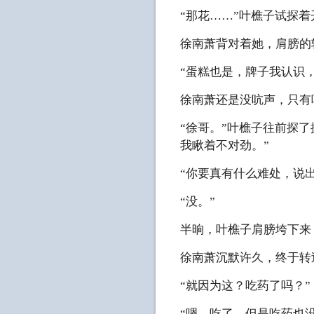
“那花……”叶樵子试探
徐南萧背对着她，肩膀的
“蛋糕也是，牌子我认识
徐南萧还是没吭声，只有
“徐哥。”叶樵子往前探
我瞅着不对劲。”
“你要真有什么难处，说
“没。”
半晌，叶樵子肩膀垮下来
徐南萧沉默许久，终于转
“就因为这？吃药了吗？”
“嗯，吃了，但是吃药也没