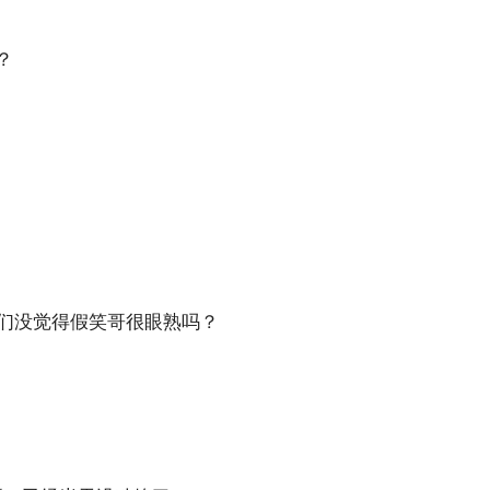
？
们没觉得假笑哥很眼熟吗？