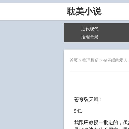
耽美小说
近代现代
推理悬疑
首页
>
推理悬疑
>
被催眠的爱人
苍穹裂天蹲！
54L
我跟应教授一批进的，虽