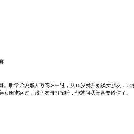
嘛
哥。听学弟说那人万花丛中过，从16岁就开始谈女朋友，比
美女闺蜜路过，跟室友哥打招呼，他就问我闺蜜要微信了。