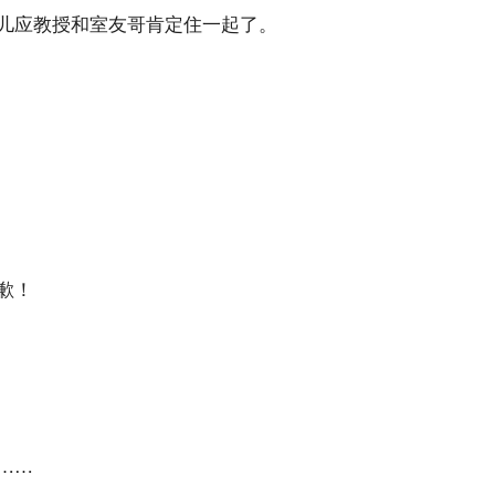
儿应教授和室友哥肯定住一起了。
歉！
……