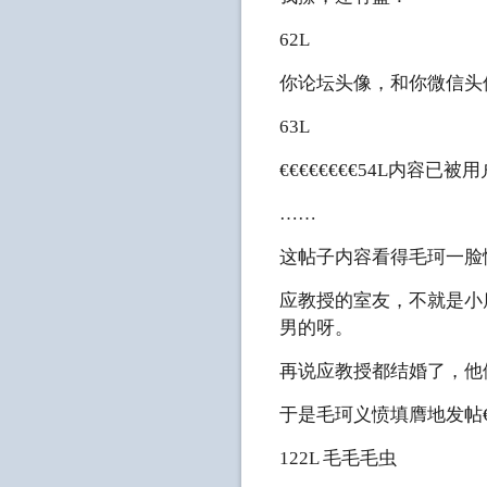
62L
你论坛头像，和你微信头像
63L
€€€€€€€€54L内容已被用
……
这帖子内容看得毛珂一脸
应教授的室友，不就是小
男的呀。
再说应教授都结婚了，他
于是毛珂义愤填膺地发帖€
122L 毛毛毛虫