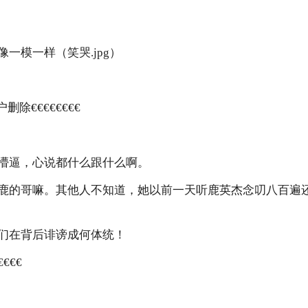
一模一样（笑哭.jpg）
户删除€€€€€€€€
懵逼，心说都什么跟什么啊。
鹿的哥嘛。其他人不知道，她以前一天听鹿英杰念叨八百遍
们在背后诽谤成何体统！
€€€