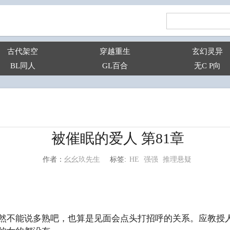
古代架空
穿越重生
玄幻灵异
BL同人
GL百合
无C P向
被催眠的爱人 第81章
HE
强强
推理悬疑
幺幺玖先生
标签:
作者：
然不能说多熟吧，也算是见面会点头打招呼的关系。应教授