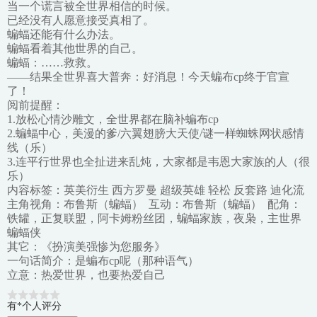
当一个谎言被全世界相信的时候。
已经没有人愿意接受真相了。
蝙蝠还能有什么办法。
蝙蝠看着其他世界的自己。
蝙蝠：……救救。
——结果全世界喜大普奔：好消息！今天蝙布cp终于官宣
了！
阅前提醒：
1.放松心情沙雕文，全世界都在脑补蝙布cp
2.蝙蝠中心，美漫的爹/六翼翅膀大天使/谜一样蜘蛛网状感情
线（乐）
3.连平行世界也全扯进来乱炖，大家都是韦恩大家族的人（很
乐）
内容标签：英美衍生 西方罗曼 超级英雄 轻松 反套路 迪化流
主角视角：布鲁斯（蝙蝠） 互动：布鲁斯（蝙蝠） 配角：
铁罐，正复联盟，阿卡姆粉丝团，蝙蝠家族，夜枭，主世界
蝙蝠侠
其它：《扮演美强惨为您服务》
一句话简介：是蝙布cp呢（那种语气）
立意：热爱世界，也要热爱自己
有*个人评分