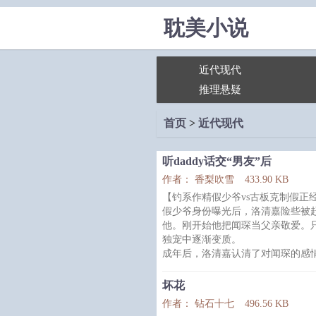
耽美小说
近代现代
推理悬疑
首页
>
近代现代
听daddy话交“男友”后
作者： 香梨吹雪
433.90 KB
【钓系作精假少爷vs古板克制假正经d
假少爷身份曝光后，洛清嘉险些被
他。刚开始他把闻琛当父亲敬爱。
独宠中逐渐变质。
成年后，洛清嘉认清了对闻琛的感
闻琛一再拒绝，说身份和年龄是鸿
就是没说对他没意思。
坏花
他觉得有戏，使劲施展魅力。
作者： 钻石十七
496.56 KB
直到那天，他爬上闻琛的床。闻琛