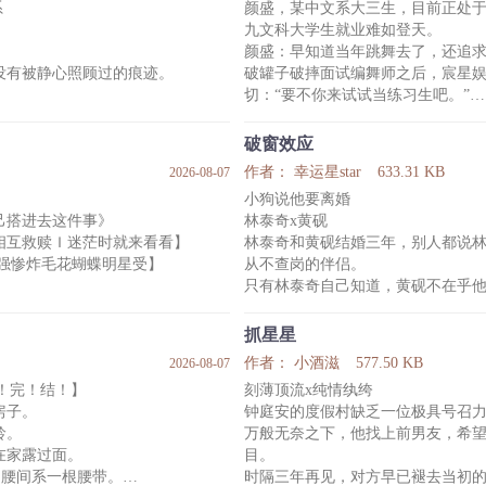
系
颜盛，某中文系大三生，目前正处
九文科大学生就业难如登天。
，找假男友试探闻琛。可闻琛把所
颜盛：早知道当年跳舞去了，还追
没有被静心照顾过的痕迹。
破罐子破摔面试编舞师之后，宸星
切：“要不你来试试当练习生吧。”
有何鹜。
颜盛想了想，靠脸吃饭不丢人：总
是嚎啕一阵之后，要求何鹜对他负
破窗效应
《Are You Star》合队练习室
作者： 幸运星star
633.31 KB
2026-08-07
妈妈教过他的，提出两点要求。
气。
小狗说他要离婚
“动作不协调就算了脑子也不协调吗？
己搭进去这件事》
林泰奇x黄砚
“再摸你那裆我帮你永绝后患。”
相互救赎Ｉ迷茫时就来看看】
林泰奇和黄砚结婚三年，别人都说
和白黎礼之间真的什么都没发生。
正文完结，番外准备中
美强惨炸毛花蝴蝶明星受】
从不查岗的伴侣。
做到了其中一条。
v后更六休一，周二休息。更
只有林泰奇自己知道，黄砚不在乎
志向，只想睡觉
林泰奇终于忍不住问了那个他害怕答
无数个黑夜里祈祷长眠。
黄砚沉默了很久。
抓星星
在心中的应许之地好好睡上一觉。
然后黄砚说：“我没爱过你。”
作者： 小酒滋
577.50 KB
2026-08-07
标签：HE 追夫 破镜重圆 离婚
文！完！结！】
刻薄顶流x纯情纨绔
色诱，色诱不成……
房子。
钟庭安的度假村缺乏一位极具号召
龄。
万般无奈之下，他找上前男友，希
在家露过面。
目。
，腰间系一根腰带。
时隔三年再见，对方早已褪去当初