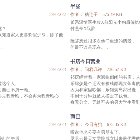
再见到的人。
半昼
重生 美食 日常
只是祝可宜不明白，明明曾许下不
作者： 糖连子
575.49 KB
2026-08-05
么又紧紧抓着他不让他走？
爹系深情医生攻X前阳光小狗后偏执
温柔腹黑x口是心非
觉？
付燕亭X阮辞
Tag列表：竹马天降、久别重逢、年
只知道家人更喜欢假少爷，除了他
-
阮辞想过很多次他们重逢的情景，
但最不该是现在。
但在他十九岁生日宴的告白现场，
如果说從前的阮辞尚且算是一颗阳光
辞早就生病坏掉了，烂透了。
书店今日营业
哥。
29岁的付燕亭一表人才，气宇不凡
作者： 问君几许
736.57 KB
2026-08-04
是很淡。比较细水长流。不是甜文。
像從前一样厚着脸皮赖着他。
祁厌经营着一家濒临倒闭的书店，
于是该怎么躲着付燕亭就成了阮辞
过这个人。
乐锦羡是个还没有被残酷现实荼毒
他出入上下班不用正门，走的偏门
对自己不屑一顾。
因为和家里吵架，乐锦羡离家出走
完结、正剧、致郁、ABO、骨科、
可付燕亭的车总是有预知能力一样
再见程青晗，不会再为程青晗心
不到十分钟就被人摸走了钱包。
他取药也不去医院了，就在诊所取
身无分文、无处可去的男大学生看
可今日诊所的坐诊医生居然又是姓
程青晗重逢，四目相对的那一刹
这么好看的人，一定心善。
依旧在为程青晗砰砰跳动。
他于是走到男人面前，问对方：“你
而已
恨程青晗不爱自己。
男人掀起眼皮看了他一眼，接着便
作者： 今日有狗
675.35 KB
2026-08-04
乐锦羡：“……？”
听说他老公要有男朋友了。
天能忘记方臣。
咸鱼攻x乐天派受
昏乱的午后
梁见云是天文学院成立以来最优秀
地别的家庭，像两条错误的相交
低能量懒猫猫x精力充沛小狗