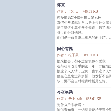
都很勤劳。
怀真
内容标签： 随身空间 田园 种田文 
作者： 启动日
746.59 KB
恋爱脑弟X冷情封建大爹兄长
真假少爷降临到自己身上是什么感
陆了满这个真少爷不知道，陆了满
哥，他哥对他好。
他们是一条血缘上相系的两个结。
陆了满也一直以为他哥会对他好，
他哥和他都落荒而逃。
问心有愧
一切都被他亲手毁掉了。包括他哥
作者： 松子茶
589.91 KB
作话：1.虽然是ABO世界观，但
恨来恨去，都不过是恨你不爱我
2.年上哥攻
在与程青晗分手的第一年，方臣恨
3.待补
恨这个人无情，虚伪，也恨这个人
Tag列表：原创小说、BL、长篇、
他在心里发过许多誓，他发誓不会
年上
软，更不会去对程青晗摇尾乞怜。
可是跟程青晗分手的第六年，再与
那，他的心脏却背叛了他的意志，
今夜换乘
——这些年他恨来恨去，都不过是
作者： 云上飞鱼
638.61 KB
.
为什么后来者居上
程青晗以为自己分手后，早晚有一
陈似青知道，一切荒唐都始于那个
怎么会无法忘记呢，他们来自天差