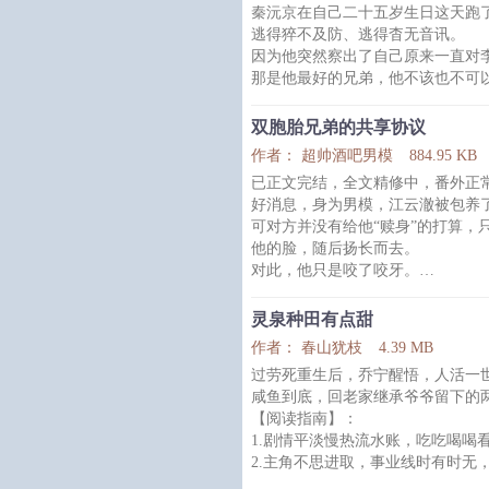
秦沅京在自己二十五岁生日这天跑
逃得猝不及防、逃得杳无音讯。
因为他突然察出了自己原来一直对
那是他最好的兄弟，他不该也不可
可躲了两年，他还是回来了，因为
念，反而横生出抓心挠肺的彻骨思
双胞胎兄弟的共享协议
他想，回来看看也好，亲眼看着李
作者： 超帅酒吧男模
884.95 KB
份不合时宜又见不得光的执念才能
已正文完结，全文精修中，番外正
可他忘了，李崇戈这个人，从来不
好消息，身为男模，江云澈被包养
李崇戈：好消息，老婆开窍了，坏
可对方并没有给他“赎身”的打算，
他的脸，随后扬长而去。
对此，他只是咬了咬牙。
没关系，模子哥眼里只有钱。
.
灵泉种田有点甜
金主大人玩的很花，时而穿着一身
作者： 春山犹枝
4.39 MB
类；
过劳死重生后，乔宁醒悟，人活一
时而打扮朝气，是大学里活力满满
咸鱼到底，回老家继承爷爷留下的
他对自己的穿着打扮也有要求。
【阅读指南】：
江云澈一三五必须要穿正式的西装和
1.剧情平淡慢热流水账，吃吃喝喝
毛绒绒小动物。
2.主角不思进取，事业线时有时无
没关系，秉持金主至上的原则，江
3.有金手指，请勿代入现实，现实