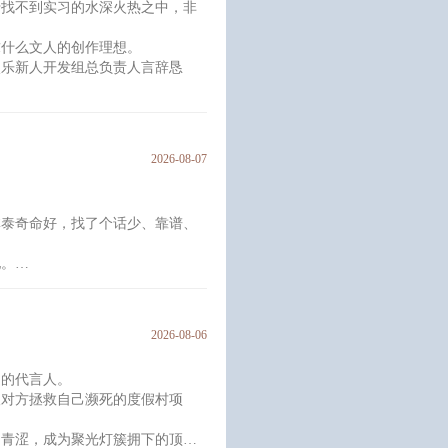
于找不到实习的水深火热之中，非
求什么文人的创作理想。
娱乐新人开发组总负责人言辞恳
之她说开实习证明我就来了。
，颜盛忍了又忍，最后决定保护自己的脾
2026-08-07
”
林泰奇命好，找了个话少、靠谱、
他。
案的问题：“你到底爱不爱我？”
2026-08-06
力的代言人。
望对方拯救自己濒死的度假村项
的青涩，成为聚光灯簇拥下的顶流