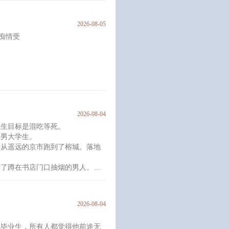
见的诺言，如今再见，苏宥青为什
2026-08-05
痴情受
上
又青涩的果实， 那长到25岁的阮
。长坏了的阮辞自认为没有资格再
2026-08-04
人生目标是混吃等死。
每天烦恼的事。
的男大学生。
，
，从遥远的京市跑到了榕城。落地
挡在他面前。
药，
到了蹲在书店门口抽烟的男人。
付的。
好，请问书店招工吗？”
一头栽进他怀里，晕了。
2026-08-04
的毕业生，所有人都觉得他前途无