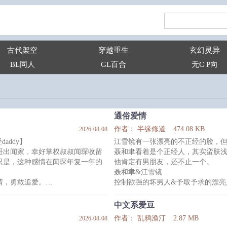
古代架空
穿越重生
玄幻灵异
BL同人
GL百合
无C P向
通俗爱情
作者： 半缘修道
474.08 KB
2026-08-08
addy】
江雪镜有一张漂亮的不正经的脸，
赶出闻家，幸好掌权叔叔闻琛收留
聂和聿看着是个正经人，其实蛮肤
只是，这种感情在闻琛年复一年的
他肯定有男朋友，还不止一个。
聂和聿&江雪镜
情，勇敢追爱。
控制欲强的坏男人&予取予求的漂亮
沟，说他太小分不清依赖和爱慕，
攻受都有前男友，受的前男友会出
受虽然是人妻，但不会做饭，注意
中文系爱豆
慢热小甜饼，没啥剧情
作者： 乱鸦渔汀
2.87 MB
2026-08-08
扯了领带绑住他作乱的手，无奈叹
中午12点更新