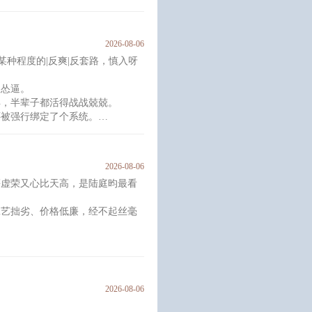
无理的要求——“可以，前提是你
2026-08-06
某种程度的|反爽|反套路，慎入呀
“汪汪”。
愧。
三怂逼。
弃，半辈子都活得战战兢兢。
被人插足，于是假意和“情敌”做
还被强行绑定了个系统。
定量的任务。
始了穿梭在各个世界里当反派的生
2026-08-06
人一言难尽。时不时头顶上就会飞
慕虚荣又心比天高，是陆庭昀最看
不下来。
！！大师兄想投身魔教！！
工艺拙劣、价格低廉，经不起丝毫
。
屁股后面跑的方寻鄙夷不已，嘲讽
2026-08-06
应，方寻就自己先找上门来了。
干、爱心蛋糕和爱心玫瑰花摆到陆