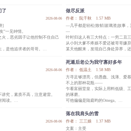
室友撞见。
明星。
么没说我合租对象是女的。
听完钟庭安的来意后，对方提出一个
门了
做尽反派
先跪下给我当狗。”
作者： 阮千秋
1.57 MB
2026-08-06
钟庭安二话不说，说跪就跪。
饼]
—几乎都是轻松|致郁|玻璃渣|故事，
跪下之后，还很认真地叫了两声——
友”一见钟情。
—
游戏，杀对面杀得超神。
当年的事，他的确对厉之珩问心有
之火，恶劣因子让他控制不住自己
叶时归这人有三大特点：一穷二丑
弹幕调侃：颜值主播怎么跑来冒充
-
从小到大爹不疼娘不爱还被哥哥嫌
四年前，钟庭安误以为好兄弟的恋情
生，是他追求者的哥哥。
某天他醒来，发现自己身处异界，
朋友，试图感化对方。
眸微暗。
系统说，要想回去，就必须达成一
那人是个小他三岁
是报复同父异母的弟弟。
叶时归没法选择，只能硬着头皮开
死遁后老公为我守寡好多年
了。
活。
作者： 低温土
1.58 MB
2026-08-06
只是这当背锅侠的日子吧，真真叫
方寻足够漂亮，但愚蠢、浅薄、爱
来一顶沉重的锅，任你怎么扣都扣
不上的那种花瓶——
种事情都是你情我愿，希望日后永不
比如师弟忽然一天嘶声大喊：师尊
乍看富丽堂皇，实际上用料低级、
叶时
不讲究，素质不高，注意避雷。
的琢磨。
谢阅读。
可他偏偏是陆庭昀的Omega。
、年上、家长里短、直播、日常
信息素匹配度高达百分之百的那种
私人贵族学院的同学对追在陆庭昀
！
落在我肩头的雪
声不绝于耳。
作者： 三三娘
1.37 MB
2026-08-06
陆庭昀还没来得及对此做出什么反
文案：主受
他掏出被精心雕刻成爱心形状的饼