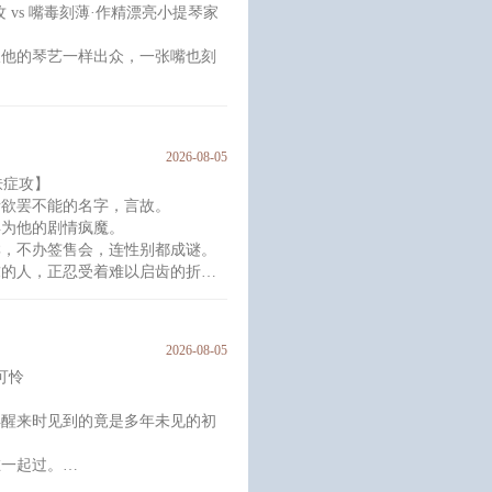
攻 vs 嘴毒刻薄·作精漂亮小提琴家
漾的春水，含情脉脉。
不
跟他的琴艺一样出众，一张嘴也刻
亲缘浅，
个权势滔天的男人面前。
的存在，冷漠，强势，人人巴结，
2026-08-05
肤症攻】
个家族。”
者欲罢不能的名字，言故。
年为他的剧情疯魔。
100，刻薄+1，
群，不办签售会，连性别都成谜。
求的人，正忍受着难以启齿的折
性格使然，现实里他连指尖相碰都
2026-08-05
叫闻舟的画师的微博，从那些暧昧
可怜
灵魂深处的焦灼与空虚。
差，
再醒来时见到的竟是多年未见的初
在一起过。
遂的初恋，是祝可宜一辈子都不想