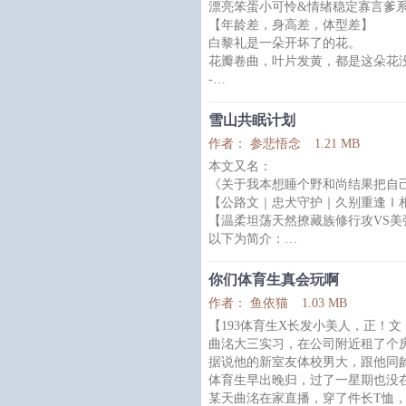
漂亮笨蛋小可怜&情绪稳定寡言爹
息：“嘉嘉，你找个男友吧。”
【年龄差，身高差，体型差】
洛清嘉意识到明撩不行，决定暗钓
白黎礼是一朵开坏了的花。
有的失
花瓣卷曲，叶片发黄，都是这朵花
-
白黎礼被人下了药，醒来时身边只
他坚信自己与何鹜发生了什么，于
雪山共眠计划
责。
作者： 参悲悟念
1.21 MB
他晃荡着不太清醒的小脑袋，按照
本文又名：
一、不能让他没钱花。
《关于我本想睡个野和尚结果把自
二、不能让他掉眼泪。
【公路文｜忠犬守护｜久别重逢Ｉ
当时的何鹜没有答应下来，因为他
【温柔坦荡天然撩藏族修行攻VS
即便是后来，这两条要求何鹜也只
以下为简介：
没办法，白黎礼太小
耳鸣尖锐咆哮，失眠的窦棠婴没有
人生三万天，而他在比别人多出的
你们体育生真会玩啊
他并不打算前往雪山赴死，只是想
作者： 鱼依猫
1.03 MB
雪山下偶遇曾经的老同学，
【193体育生X长发小美人，正！
窦棠婴秉持着心动就撩，撩不动就
曲洺大三实习，在公司附近租了个
那就把他拐下山，用红尘腌入味。
据说他的新室友体校男大，跟他同
然而共伴旅途三千里，窦棠婴认清
体育生早出晚归，过了一星期也没
某天曲洺在家直播，穿了件长T恤