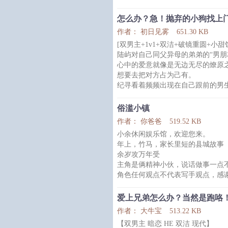
他去客厅倒水，刚好被走出房间的
室友后退一步，声音颤抖：房东怎
怎么办？急！抛弃的小狗找上
曲洺：？
作者： 初日见雾
651.30 KB
你再看看呢？
[双男主+1v1+双洁+破镜重圆+小甜
-
陆屿对自己同父异母的弟弟的“男朋
曲洺人美声甜，喜欢面无表情地玩
心中的爱意就像是无边无尽的燎原
他长发披肩，腰细腿长，无数次被
想要去把对方占为己有。
技术流。
纪寻看着频频出现在自己跟前的男
一局游戏过后，弹幕狂
对方每次不经意的举动都让的他眼
纪寻不知道陆屿究竟是喜欢他，还
俗滥小镇
就在他想要告白之际，那人却消失
作者： 你爸爸
519.52 KB
*
小余休闲娱乐馆，欢迎您来。
五年后，两人再次相遇。
年上，竹马，家长里短的县城故事
陆屿淡定地说，“大家成年人，这
余岁攻万年受
相见。”
主角是俩精神小伙，说话做事一点
本以为当初那被他勾搭的男生会识
角色任何观点不代表写手观点，感
标签：市井、县城爱情故事、竹马
爱上兄弟怎么办？当然是跑咯
作者： 大牛宝
513.22 KB
【双男主 暗恋 HE 双洁 现代】