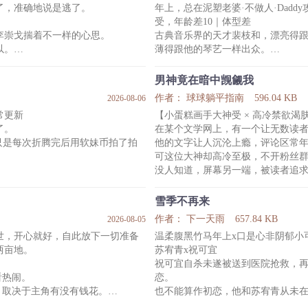
了，准确地说是逃了。
年上，总在泥塑老婆·不做人·Daddy
庭知面前，轻飘过来的眼眸仿佛荡
受，年龄差10｜体型差
“没关系呀老公，我就是这种人呀，
李崇戈揣着不一样的心思。
古典音乐界的天才裴枝和，漂亮得
以。
薄得跟他的琴艺一样出众。
漫长的距离不仅没有消磨掉他的妄
裴枝和认定自己这辈子天煞孤星六
念。
直到一份天价债务，将他送到了那
男神竟在暗中觊觎我
崇戈结婚生子，看他白首偕老，这
周阎浮，欧洲上流社会最没人敢惹
作者： 球球躺平指南
596.04 KB
2026-08-06
真正放下。
传说无数。
常更新
【小蛋糕画手大神受 × 高冷禁欲渴
是别人可以随便招惹的。
裴母：“你只要哄他一句，就能救整
了。
在某个文学网上，有一个让无数读
消
裴枝和准备尽孝。
只是每次折腾完后用软妹币拍了拍
他的文字让人沉沦上瘾，评论区常
来到周阎浮身边第一天，裴枝和软话+
可这位大神却高冷至极，不开粉丝
来到周阎浮身边
没人知道，屏幕另一端，被读者追
磨。
他患有皮肤饥渴症，渴望触碰，但
雪季不再来
贵气的西装，戴着眼睛仿佛斯文败
厌恶回避。
作者： 下一天雨
657.84 KB
2026-08-05
无数深夜，他只能靠反复翻阅一个
世，开心就好，自此放下一切准备
温柔腹黑竹马年上x口是心非阴郁小
的阳光体育生。
的线条中，汲取虚幻的慰藉，缓解
两亩地。
苏宥青x祝可宜
而被人惦记上的方闻洲最近心情极
祝可宜自杀未遂被送到医院抢救，
皮鞋，二四六则要COS各种各样
看热闹。
恋。
，取决于主角有没有钱花。
也不能算作初恋，他和苏宥青从未
云澈已正文完结，全文精修
中像主角一样种地只会饿死，农民
苏宥青是祝可宜名义上的哥哥、未