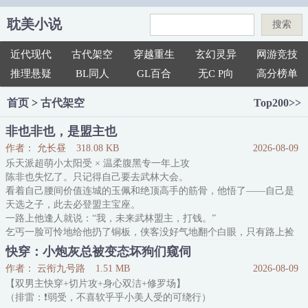
耽美小说
搜索
近代现代
古代架空
穿越重生
玄幻灵异
网游竞技
推理悬疑
BL同人
GL百合
无C P向
高分榜单
首页
>
古代架空
Top200>>
非也非也，是盟主也
作者： 允长昼
318.08 KB
2026-08-09
乐天派超萌小太阳受 × 温柔腹黑专一年上攻
陈非也失忆了。只记得自己要去武林大会。
看着自己腰间价值连城的玉佩和绝顶高手的筋骨，他悟了——自己是
天选之子，此去必登盟主宝座。
一路上他逢人就说：“我，未来武林盟主，打钱。”
乞丐一脸可怜地给他扔了铜板，侠客没好气地翻个白眼，只有路上捡
到的重伤帅哥对此深信不疑，还心甘情愿做他的跟班兼保镖，洗衣做
快穿：小炮灰总被变态坏狗们窥伺
饭打架疗伤一条龙。
作者： 云衔九号路
1.51 MB
2026-08-09
陈非也感动坏了：“放心，等我一统江湖，你就是一人之下万人之
【双男主快穿+切片攻+身心双洁+修罗场】
上！”
（排雷：❗️弱受，不喜软乎乎小美人受的可绕行）
荧照低笑一声：“好。”