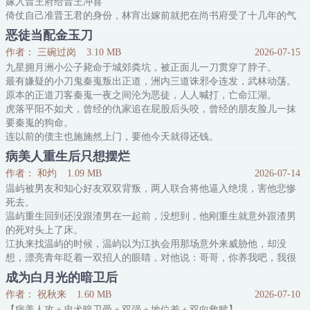
嫁入晋王府给晋王冲喜
倚仗自己准晋王君的身份，林宵出嫁前就把在尚书府受了十几年的气
全出了
恶徒当配金玉刀
出嫁后，林宵更是一点气都不会让自己受
作者： 三碗过岗
3.10 MB
2026-07-15
什么侍郎公子太师爱孙，只要敢来挑衅他，他就让他们知道什么叫有
九星拥月洲小公子毙命于城郊粪坑，被正面儿一刀贯穿了脖子。
仇当场就报了
最有嫌疑的小刀鬼秦嵬叛出正道，洲内三道诛邪令连发，武林动荡。
林宵在外面妥妥的一只炸毛小猫
原本的正道刀客秦嵬一夜之间沦为恶徒，人人喊打，亡命江湖。
而在自家王爷面前，林宵秒变可怜小猫，可怜巴巴望着自家王爷
虎落平阳不如犬，曾经的仇家追在屁股后头咬，曾经的朋友脸儿一抹
“王爷，我可是你的救命恩人呀，只是教训一
要秦嵬的狗命。
连以前的债主也施施然上门，要他今天就得还钱。
秦嵬两手一拍，分文没有！
病美人重生后只想摆烂
债主将他上下一打量：“钱还不上，还可以用人来抵。”
作者： 和灼
1.09 MB
2026-07-14
秦嵬将债主上下一打量：“成交。”
温屿被男友和知心好友双双背叛，两人联合将他逼入绝境，害他悲惨
他看债主也很有几分顺眼。
死去。
*
温屿重生回到还没跟渣男在一起前，没想到，他刚重生就意外跟渣男
小刀鬼秦嵬年少成名，一把长刀威震武林，被正道九星
的死对头上了床。
江执来找温屿的时候，温屿以为江执会用那场意外来威胁他，却没
想，漂亮青年眨着一双招人的眼睛，对他说：哥哥，你养我吧，我很
好养的。
成为白月光的暗卫后
重度颜控的温屿引诱着傻乎乎的江执签了卖身契。
作者： 祝秋来
1.60 MB
2026-07-10
从那以后，温屿身边就多了一只只听他话的小狗。
【病美人攻＋忠犬暗卫受＋双强＋地位差＋双向救赎】