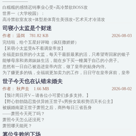
——————
陈非也鬼主意多，今天用迷粉熏人家山庄的看门狗
白糯糯的感情迟钝事业心受×高冷禁欲BOSS攻
世界一（大学校园）：
高冷禁欲室友攻+体型差体育生美强攻+艺术天才冷清攻
女朋友喜欢上了室友，甩了“我”还让“我”滚远点，“我”气的连夜开小
司寝小太监是个财迷
号勾搭室友，主打一个我得不到你也别想得到。
作者： 温饵
781.82 KB
2026-08-03
但是路人甲炮灰美人扮演的角色是“女朋友”，在和“我”分手后，居然
完结啦，给个五星好评呦（疯狂撒娇娇）
还要代替“我”和舍友完成网恋！
【呆萌小太监受&不着调皇帝攻】
（简介无力，请看正文～～有缘宝入，轻
全福是奴役所的小太监，每天干最脏最累的活，只希望寄回家的银子
能够母亲和弟弟妹妹生活，能在乡下买一幢属于自己的小房子。
忽然有一日自己被选进皇帝内宫，做了皇帝的贴身内侍。
为了赚更多的钱，全福就更加卖力的工作，日日守在皇帝床前，皇帝
渴了递水，皇帝饿了递糕点，皇帝尿急了递恭桶，皇帝兴致大发递自
世子今天也在认错未婚夫
己，哎？不对不对！怎么把自己送出去了！
作者： 秋声去
1.66 MB
2026-08-02
慕翎一日喝醉了酒，瞧着日日伺候在跟前的小太监长得实在是眉清目
【预计周日开V～请各位小可爱们多多支持。】
秀，一个没忍住就把人给幸了。
【野心勃勃隐忍蛰伏异姓王世子x男扮女装权势滔天长公主】
小太监软
被赐婚南梁王世子萧照之后，商矜每日三省吾身
——萧照今天死了吗？
萧照今天怎么还没死？
萧照哪天能死？
*
篡位失败的下场