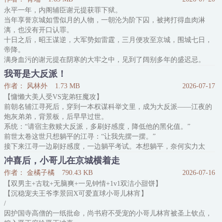
他拔出短剑，看着爱人因为太用力而发抖的手，柔声问：“夫
永平一年，内阁辅臣谢元提获罪下狱。
人，你手疼不疼？”
当年享誉京城如雪似月的人物，一朝沦为阶下囚，被拷打得血肉淋
温书言：“？”
漓，也没有开口认罪。
夫君，我正在杀你欸。
十日之后，昭王谋逆，大军势如雷霆，三月便攻至京城，围城七日，
身为顶尖杀手，
帝降。
满身血污的谢元提在阴寒的大牢之中，见到了阔别多年的盛迟忌。
那双幽暗的双眸盯着他，抬起他的下颚，看不出神色：“谢元提，你
我哥是大反派！
选错人了，知悔了吗？”
作者： 风林外
1.73 MB
2026-07-17
-
【慵懒大美人受VS宠弟狂魔攻】
初见时，谢元提知道自己握着个救赎七皇子的剧本。
前朝名辅江寻死后，穿到一本权谋科举文里，成为大反派——江夜的
盛迟忌是宫里最不受宠的七皇子，举步维艰，但在亲眼见到盛迟忌将
炮灰弟弟，背景板，后早早过世。
身边内侍溺死在池中后，谢元提觉得盛迟忌天性狠烈暴戾，过于
系统：“请宿主救赎大反派，多刷好感度，降低他的黑化值。”
前世太卷这世只想躺平的江寻：“让我先摆一摆。”
接下来江寻一边刷好感度，一边躺平考试。本想躺平，奈何实力太
强。
冲喜后，小哥儿在京城横着走
问：被兄弟俩霸榜是什么体验。
作者： 金橘子橘
790.43 KB
2026-07-16
答：他们杀疯了，根本不给其他人活路。
【双男主+古耽+无脑爽+一见钟情+1v1双洁小甜饼】
就这样，一不小心又干成了大事。后因为突出政绩，不断高迁，成为
【沉稳宠夫王爷李景回X可爱直球小哥儿林宵】
宰辅。
/
事业高峰，同时他把哥哥的好感度也刷爆了。
因护国寺高僧的一纸批命，尚书府不受宠的小哥儿林宵被圣上钦点，
有个反正文已完结