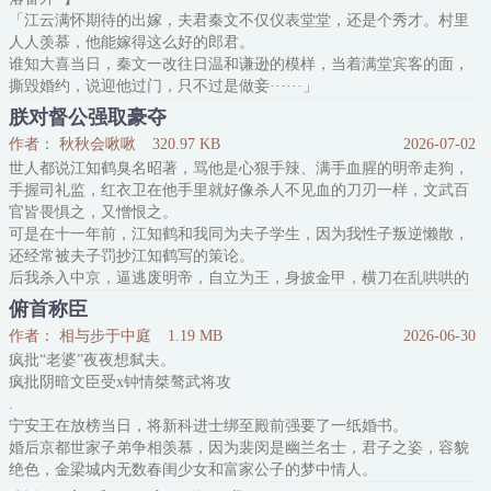
其实只有阿连勒纳一人知道，他曾心甘情愿地在这位病弱世子身边守
「江云满怀期待的出嫁，夫君秦文不仅仪表堂堂，还是个秀才。村里
了七年，所求的，也不过是这位世子爷能多看自己几眼。
人人羡慕，他能嫁得这么好的郎君。
为此，他将不惜一切代价，也要把这
谁知大喜当日，秦文一改往日温和谦逊的模样，当着满堂宾客的面，
撕毁婚约，说迎他过门，只不过是做妾······」
江云相貌生的极好，还识文断字，是村里最出众的小哥儿。人人都说
朕对督公强取豪夺
他不像是村里的小哥儿，倒似镇上富贵人家的公子哥儿。
作者： 秋秋会啾啾
320.97 KB
2026-07-02
自江云十四岁后，家里的门槛，都差点让说媒的给踏平了。一直拖了
世人都说江知鹤臭名昭著，骂他是心狠手辣、满手血腥的明帝走狗，
两年，这亲事才算是定下来，就是同村的秦文。秦文是秦家独
手握司礼监，红衣卫在他手里就好像杀人不见血的刀刃一样，文武百
官皆畏惧之，又憎恨之。
可是在十一年前，江知鹤和我同为夫子学生，因为我性子叛逆懒散，
还经常被夫子罚抄江知鹤写的策论。
后我杀入中京，逼逃废明帝，自立为王，身披金甲，横刀在乱哄哄的
金銮殿之上再次见到了江知鹤。
俯首称臣
他一身绛红朝服，脊背倔强地不弯，明明是被人戳着脊梁骨骂的权宦
作者： 相与步于中庭
1.19 MB
2026-06-30
奸臣，却偏偏像一只污泥里染血的玉鹤。
疯批“老婆”夜夜想弑夫。
好似苍天败笔，又傲又孤，是一抹最秾艳的血。
疯批阴暗文臣受x钟情桀骜武将攻
所有人都觉得他该死，而我，力排
.
宁安王在放榜当日，将新科进士绑至殿前强要了一纸婚书。
婚后京都世家子弟争相羡慕，因为裴闵是幽兰名士，君子之姿，容貌
绝色，金梁城内无数春闺少女和富家公子的梦中情人。