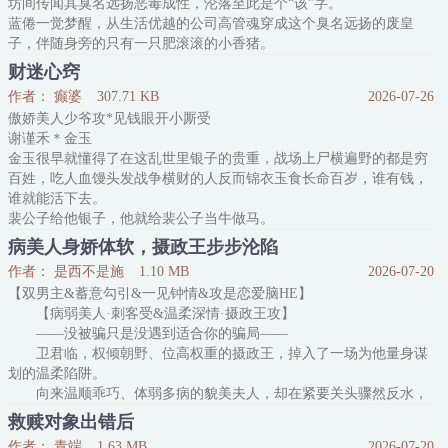
坊间传闻其臭名远扬恶毒成性，沦落至此是个“该”字。
蓝倦一觉梦醒，从生活优越的公司高管魂穿成这个臭名远扬的废皇
子，伴随身旁的只有一只肥滚滚的小香猪。
其母妃疯死，众人言罪魁祸首为他。
财迷心窍
为洗清罪名，蓝倦唯有翻查一桩与之关联的冤鬼案。
作者： 癫婆
307.71 KB
2026-07-26
结果查案过程中不小心攻略了骄纵纨绔的王府世子、狠厉无情的丞
傲娇美人少爷攻*见钱眼开小厮受
相、高贵冷艳的王爷、极力打压他的太子、心高气傲的将军、活泼跳
谢谨禾＊金玉
脱的尚书之
金玉很早就懂得了在这乱世里银子的贵重，战场上尸横遍野的都是穷
百姓，吃人血馒头发战争横财的人反而锦衣玉食长命百岁，谁有钱，
谁就能活下去。
裴公子给他银子，他就给裴公子当牛做马。
裴公子喜欢谢府二公子，金玉在谢府勤勤恳恳打探二公子消息；
病美人身娇体软，摄政王步步沦陷
裴公子吩咐要无微不至的照顾二公子，金玉殷勤得恨不得茅房都替二
作者： 是西不是施
1.10 MB
2026-07-20
公子上了。
【双男主&蓄意勾引&一见钟情&攻是恋爱脑HE】
裴公子又喜欢大公子了！
【病弱美人·刺客受&温柔深情·摄政王攻】
金玉：……
——没被骗只是没遇到适合你的骗局——
金玉二话不说扭头就调到大公子院子里去，只是……只是那个嫌这嫌
卫君临，权倾朝野、位高权重的摄政王，掉入了一场为他量身谋
那的娇气包二公子为什么脸色那么难看？？
划的温柔陷阱。
排雷
向来温顺乖巧、体弱多病的貌美夫人，却在紧要关头骤然反水，
执短刃刺入自己的心脏。
救赎对象出错后
卫君临心疼的厉害，没心疼自己，而是心疼自家夫人。
作者： 青端
1.63 MB
2026-07-20