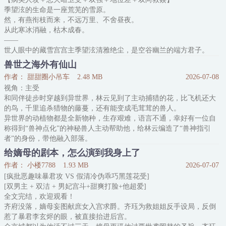
习惯了江执无微不至的照顾，直到被江执压倒，温屿才反应过来，当
季望泫的生命是一座荒芜的雪原。
初傻乎乎的那个人其实是他才对。
然，有燕衔枝而来，不远万里、不舍昼夜。
不想重蹈覆辙，没想到，他最后还是养出了一
从此寒冰消融，枯木成春。
——
世人眼中的藏雪宫宫主季望泫清雅绝尘，是空谷幽兰的端方君子。
实则他毁过容颜、断过经脉，身中奇毒，几度失去最亲近之人；杀师
兽世之海外有仙山
杀友，仇怨满身，背负他人的执念行走于人世间。
作者： 甜甜圈小吊车
2.48 MB
2026-07-08
他连皮相、名姓都不属于自己，本是一无所有，注定要为身上背负的
视角：主受
人命而活。
和同伴徒步时穿越到异世界，林云见到了主动捕猎的花，比飞机还大
年少时的偶然一面，燕翎将季望泫视作心上明月。后误闯天家，无奈
的鸟，千里追杀猎物的藤蔓，还有能变成毛茸茸的兽人。
被驯养成宫廷的一条豺狗，为他人卖命。
异世界的动植物都是全新物种，生存艰难，语言不通，幸好有一位自
彼
称得到“兽神点化”的神秘兽人主动帮助他，给林云编造了“兽神指引
者”的身份，带他融入部落。
恐怖的寒冬即将来临，所有人都在紧急收集物质，林云也不例外，到
给嫡母的剧本，怎么演到我身上了
达部落后就开始马不停蹄的劳动。
作者： 小楼7788
1.93 MB
2026-07-07
没有系统、没有异能，林云靠知识和经验，带着大家编藤筐改变运输
[疯批恶趣味暴君攻 VS 假清冷伪乖巧黑莲花受]
方式，大胆探寻新主粮，为提高工作效率制作各种新工具。在林云的
[双男主 + 双洁 + 男妃宫斗+甜爽打脸+他超爱]
带领下，高山部落
全文完结，欢迎观看！
齐府没落，嫡母妄图献庶女入宫求爵。齐珏为救姐姐反手设局，反倒
惹了暴君李玄烬的眼，被直接抬进后宫。