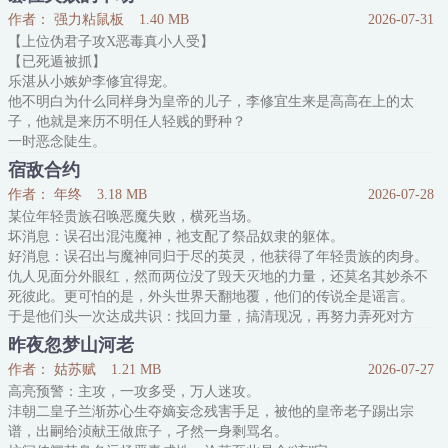
商矜身份贵重，是手握煊赫权柄的长公主，醉心弄权。
作者： 强力粘鼠板
1.40 MB
2026-07-31
——谁想夺他权位、抢他江山，他就要谁死。
【上位伪君子攻X恶毒真小人受】
萧照才智卓绝，是野心勃勃的异姓王世子，盘踞南梁。
【已死遁被抓】
——谁敢阻他霸业、 拦他皇途，他就要谁死。
乐湛从小嫉妒李修宜得宠。
这样的两个人，被定宁七年冬月的一道赐婚圣旨绑在了一起——
他不明白为什么同样身为皇帝的儿子，李修宜生来是高高在上的太
天家许嫁清河长公主商矜，赐婚南梁王
子，他就是来历不明任人轻贱的野种？
一时恶念陡生。
于是他一手策划宫变，害的李修宜兵败邙山，死无葬身之地，借机篡
宿敌合约
夺了他的皇储之位，自此扶摇直上。
作者： 年终
3.18 MB
2026-07-28
但他还不知道，背后捅人刀子是要遭报应的。
某位年轻贵族召唤恶魔失败，横死当场。
直到看到早该枯骨一具的李修宜率兵围城，斩杀逆党，踩着遍地血光
坏消息：误召出混沌魔神，祂支配了祭品奴隶的躯体。
缓步走来，刀架在脖子上的这一刻，乐湛终于后知后觉意识到
好消息：误召出与魔神同归于尽的英灵，他获得了年轻贵族的肉身。
——完了，这下是真完了。
仇人见面分外眼红，然而两位没了毁天灭地的力量，还莫名其妙杀不
但是很明显，现在才意识到这一点
死彼此。更可怕的是，外头世界天翻地覆，他们的传说全是谣言。
于是他们头一次达成共识：找回力量，搞清现况，再努力弄死对方
——
昨夜忽梦山河老
人设崩塌英雄攻 × 痛失躯壳魔神受
作者： 姑苏赋
1.21 MB
2026-07-27
内容标签：
高亮预警：主攻，一攻多受，万人迷攻。
强强,欢喜冤家,异世大陆,西幻
沣朝二皇子兰渐苏心生夺嫡妄念残害手足，被他的皇帝老子踢出宗
谱，出嗣给浈献王做庶子，孑然一身剩骂名。