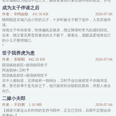
全京城都以为他活不过三天，嫡母更逼他讨要世袭罔替的圣旨。齐珏
委屈应下，转头却跪在御案前冷静递刀：“陛下，臣的大哥是个废
成为太子伴读之后
物。您赐他高官厚禄，不出三月他必惹死罪。不如借臣的手，让他们
作者： 剑鸣如歌
411.56 KB
2026-07-06
自断生路。”
隋明朗是京城六品小官的儿子，十岁时被太子殿下选中，入东宫做伴
李玄烬平生最恨世家，本想随手捏死他。谁知道，这看似乖顺的小白
读。
兔皮囊下，竟然包着一副比
传闻太子年幼丧母，性情偏执且狠戾，隋父隋母时常为此感到担忧。
后来，隋父看见尊贵而暴戾的太子殿下，垂着头，眉眼温柔地替自己
的小儿子整理领口。
*
新帝顾温位处东宫时，喜怒不定，做事更全凭本心，不顾大局，甚至
世子我养虎为患
为一名伴读杀死大将军之子，差点引得朝廷动荡。
作者： 宋昭昭
842.26 KB
2026-07-04
然而登基之后——
阴湿疯批权臣×倔强病弱世子
一年诛权臣，三年定边疆，五年国库丰盈，海晏河清，四方土地万国
阿连勒纳×卫时予
来朝。
阴湿疯批权臣×倔强病弱世子
朝臣们私下悄悄议论：陛下变了太多，仿佛从前的一切昏聩都是刻意
京中人都知道，北津侯府一朝倒台，卫时予这位侯府世子亦颠沛流
伪装的。
离，受尽折辱于是无奈之下，他只能求到当朝权臣跟前，求那人保全
也有人反驳：陛下有一
自己。
那人却只是伸手来，勾起了他的下巴。
二嫁小夫郎
“何必如此委曲求全，卫世子，”阿连勒纳狎弄着他的嘴唇，语气薄凉
作者： 不归粥
1.10 MB
2026-07-04
道，“你知道，你若开口相求，我总是会帮你的。”
【感谢大家这么长时间的支持与陪伴，正文已完结，后期不定期会掉
＊
落番外~】