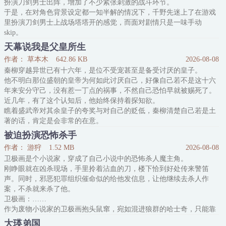
扮演刀剑男士出阵，增加了不少紧张刺激的战斗环节。
“这么说，你就是飞玄真君
于是，在对角色背景设定都一知半解的情况下，千野先迷上了在游戏
里扮演刀剑男士上战场塔塔开的感觉，而面对剧情只是一味手动
skip。
他不知道的是，他的账号实则连通着一个真实存在的刀剑乱舞世界。
天幕说我是父皇所生
于是，一心想要战斗爽不顾忌血条状态，对角色设定一无所知因此经
作者： 草本木
642.86 KB
2026-08-08
常OOC的玩家遇上了对这些异常十分警觉的刀剑和审神者。
秦柳穿越异世已有十六年，是位不受宠甚至是备受讨厌的皇子。
当千野顶着重伤单骑出阵时，他
他不明白那位盛朝的皇帝为何如此讨厌自己，好像自己若不是这十六
年来安分守己，没有惹一丁点的祸事，不然自己恐怕早就被赐死了。
近几年，有了这个认知后，他始终保持着探知欲。
瞧着盛武帝对其余皇子的夸奖与对自己的贬低，秦柳清楚自己若是土
著的话，肯定是会非常的在意。
但是万幸，他不是，他不在意盛武帝的关心与父爱，对于贬低，处理
被迫扮演恐怖杀手
更是简单，左耳进右耳出罢了。
作者： 游狩
1.52 MB
2026-08-08
就在快要外放，秦柳以为自己会不明不白的度过一生时。
卫极画是个小说家，穿成了自己小说中的恐怖杀人魔主角。
天幕出现了。
刚睁眼就在凶杀现场，手里拎着沾血的刀，楼下恰到好处传来警笛
【大家好！为了完成作业，
声。同时，邪恶犯罪组织催命似的给他发信息，让他继续去杀人作
案，不杀就来杀了他。
卫极画：……
作为废物小说家的卫极画抱头鼠窜，宛如混进狼群的哈士奇，只能靠
演技假装变态杀手试图蒙混过关。然而，可能是演得太好了，他莫名
大瑛弟国