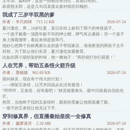
太宰治、森鸥外，这是一招都没有挡住，直接白给的。
萩原朔太郎，这是几句话直接从敌对组织归顺的。
菊池宽、志贺直哉，加上两个人的组织全体，这是潜移默化，一有机
我成了三岁半双黑的爹
会就加入的。
作者： 半只肉球
713.12 KB
2026-07-24
武装侦探社，这是假敌对，真帮忙的。
夏川澈也，男，24岁社畜，某日在街上捡到了两个的奇怪孩子。
费奥多尔，这是真敌对，但是初心是为了芥川好的。
一个孩子戴着一顶跟年龄不符的绅士帽，脾气有点暴躁；另一个孩子
于是
身上缠着绷带，看起来倒是挺乖巧。
隐退的夏目老师：给我保护好文坛之光！
他好心把两个自称离家出走的孩子带回家后，渐渐察觉到两崽子太不
港口的森先生：发际
对劲，为了防止他们长歪，夏川澈也加紧教育。
比如在两小孩吵架的时候，他一撸袖子：“再吵就打你们屁股！”
身体因为意外缩水成三岁半的双黑：“……”你敢就试试看？
人在咒界，帮助五条悟火箭升级
当晚，两个熊孩子滑溜溜的屁股上多出了一个浅浅的掌印，一人一
作者： 墨镜猫
962.69 KB
2026-07-24
个，一左一右。
我叫林灵，现在有个伟大的计划！
*
——绑架五条悟，让咒术回战从此没有最强！
某港口Mafia干部及准干部一直以为他们的老
“哼哼哼，五条悟，你等着吧！”林灵握紧拳头，眼中闪烁着自信的光
芒。
然而，当他终于找到五条悟时，眼前的景象让他彻底傻了眼。
一屋子的五条悟让他无法下手。
绷带27五条悟在吃甜品，墨镜16悟五条悟在打游戏，家主服29悟在跟
穿到修真界，但直播秦始皇统一全修真
八岁小悟在分糖果，甚至还有一个眼罩28悟在跟一岁小小小悟抢奶
作者： 藤萝浠月
2.26 MB
2026-07-24
嘴？？？？？？
被大巴车甩出去的何淼落在山里，好不容易找到有人烟的地方，才发