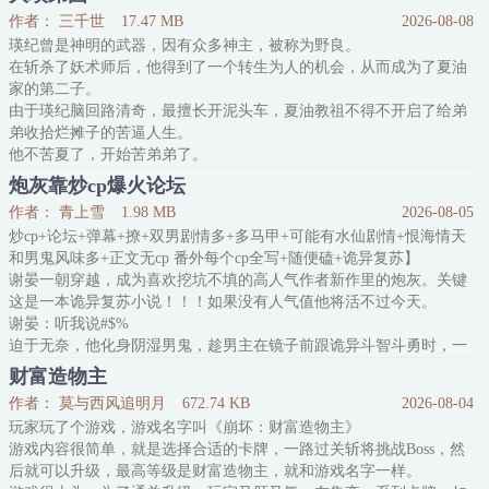
其妙被认为是利用“巧合”杀人的高智商罪犯！
作者： 三千世
17.47 MB
2026-08-08
——玩弄权术、草菅人命的高官因车祸死亡，卫极画恰好拎着扳手路
瑛纪曾是神明的武器，因有众多神主，被称为野良。
过。
在斩杀了妖术师后，他得到了一个转生为人的机会，从而成为了夏油
邪恶犯罪组织：做得好！完美的布局！
家的第二子。
执法局：所有人准备！快出警
由于瑛纪脑回路清奇，最擅长开泥头车，夏油教祖不得不开启了给弟
弟收拾烂摊子的苦逼人生。
他不苦夏了，开始苦弟弟了。
==
炮灰靠炒cp爆火论坛
大瑛弟国，是指假如瑛纪转生到别人家，比如成为了泽田瑛纪，千手
作者： 青上雪
1.98 MB
2026-08-05
瑛纪和津岛瑛纪等等的泥石流故事。
炒cp+论坛+弹幕+撩+双男剧情多+多马甲+可能有水仙剧情+恨海情天
1、主角是一只野良，是神器转生，所以脑回路清奇且泥石流含量超
和男鬼风味多+正文无cp 番外每个cp全写+随便磕+诡异复苏】
高。
谢晏一朝穿越，成为喜欢挖坑不填的高人气作者新作里的炮灰。关键
2、开篇XX回战，由于剧情阴间，瑛纪可能会开泥头车，整体应该是
这是一本诡异复苏小说！！！如果没有人气值他将活不过今天。
沙雕文这样。
谢晏：听我说#$%
3、本文无cp，
迫于无奈，他化身阴湿男鬼，趁男主在镜子前跟诡异斗智斗勇时，一
把从地上爬起来，顶着新手积分换来的白发红眼时装，一把抱住了男
财富造物主
主，原地乱编成为男主的弟弟。
作者： 莫与西风追明月
672.74 KB
2026-08-04
人出门在外，身份是自己给的，反正是诡异复苏的世界，失去了关于
玩家玩了个游戏，游戏名字叫《崩坏：财富造物主》
弟弟的记忆也很合适吧。
游戏内容很简单，就是选择合适的卡牌，一路过关斩将挑战Boss，然
后就可以升级，最高等级是财富造物主，就和游戏名字一样。