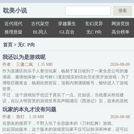
耽美小说
搜索
近代现代
古代架空
穿越重生
玄幻灵异
网游竞技
推理悬疑
BL同人
GL百合
无C P向
高分榜单
首页
>
无C P向
我还以为是游戏呢
作者： 三傻二疯
1.35 MB
2026-08-09
作为直播区的乐子人整活玩家，杨易于某日收到了一家全息公司的邀
请函，邀请他体验一款号称1:1复刻现实的综合历史类开放游戏；为了
博取巨额奖金，杨易欣然答应，顶着内测满级账号，愉快进入了游戏
世界。
不过，这个游戏似乎也过于真实了一点。比如说，当他遵从粉丝建
议，在以大明背景的游戏世界高声朗诵完《西游记》后，迎来的居然
不是崇拜和赞美，而是惊恐和尖叫；然后一把镣铐铐上手腕，直接把
玩家的本丸才没有问题
他拎进了诏狱。
作者： 剪灯
1.18 MB
2026-08-08
杨易：？
在朋友的推荐下，千野入坑了全息版本的《刀剑乱舞》游戏。
还好，游戏技能发挥得力，他当晚就挣脱了牢狱，轻松找到了指使人
比起原始版本，这个版本的游戏里玩家不仅可以扮演审神者，还可以
抓捕自己的幕后黑手。