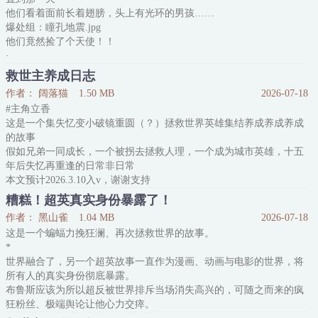
当车灯照亮巷口那颗微笑的头颅，他踏入的不仅是案发现场，还是变
他们看着面前长着翅膀，头上有光环的男孩……
态杀人魔用鲜血绘制的艺术现场
爆处组：瞳孔地震.jpg
他们竟然捡了个天使！！
·
每一个天使生来就要踏上寻找自己归宿之地的旅途。
救世主养成日志
白雪樱来也不例外。
作者： 阔落猫
1.50 MB
2026-07-18
他当过海贼王船上的实习船员、还当过港口Mafia森首领的养子，还曾
#主角立香
见过替身使者、斩鬼的剑士——
这是一个集失忆变小破镜重圆（？）拯救世界英雄集结养成养成养成
可以说是见过了大风大浪。
的故事
而这一次——
假如兄弟一同成长，一个被拐去拯救人理，一个成为城市英雄，十五
新上任的两位监护人，随后就将他塞进了学校并表示：
年后失忆再重逢的日常非日常
“小孩子就应该去上学！”
本文预计2026.3.10入v，谢谢支持
见过大风大浪，但没上过学的小天使：？
哥谭郊区的废弃别墅中，突然迎来了新的住户
系统：未曾设
糟糕！超英真实身份暴露了！
一个孩子，和一位年轻的管家
作者： 黑山雀
1.04 MB
2026-07-18
孩子深居简出，从来没有人见过
这是一个蝙蝠力挽狂澜、再次拯救世界的故事。
管家看起来倒是很专业，就是专业到让人觉得指不定有什么副业
*
奇怪的组合引起了红罗宾的注意
世界融合了，另一个超英故事一直作为漫画、动画与电影的世界，将
可他没料到，他和布鲁斯一同调查的一起案件，牵扯到某些隐秘的真
所有人的真实身份彻底暴露。
相——他素未谋面的叔叔、布鲁斯的兄
布鲁斯应该为所以超反被世界排斥当场消失高兴的，可随之而来的疯
狂粉丝、极端舆论让他心力交瘁。