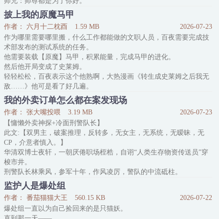
师兄：师尊都是为了你好。
徒弟：弟子能有今天，全靠师尊细心栽培。
披上我的原魔马甲
他设计加速王子黑化，可亡灵王子却成了帝国明君？
作者： 六月十二枕酉
1.59 MB
2026-07-23
长公主：王兄都是为了磨砺你。
作为哪里需要哪里搬，什么工作都能做的文职人员，百夜需要完成技
王子：我定不辜负父王的良苦用心！
术部发布的测试系统的任务。
他纵容团子毁天灭地，可灭世邪魔却成了救世帝君？
他需要装载【原魔】马甲，积累能量，完成马甲的进化。
仙子：世尊教
然后他开局变成了史莱姆。
轻轻松松，百夜表示这个他熟啊，大热漫画《转生成史莱姆之后我无
敌……》他可是看了好几遍。
【马甲存活时间3min16s】
我的外卖订单怎么都在案发现场
动漫果然都是骗人的。
作者： 张大嘴投喂
3.19 MB
2026-07-23
百夜重生了，重生在作为史莱姆被踩死之后，这一次，他一定要夺回
【慵懒外卖神探+冷面刑警队长】
自己的一切！
此文:【双男主，破案推理，反转多，无女主，无系统，无暧昧，无
v他50聆听复仇计划！
CP，介意者慎入。】
重生归来的百夜看了眼自己柔弱的原魔马甲，又看了眼自己要面对的
华清双博士夜轩，一朝厌倦职场桎梏，自诩“人类生存物资传送员”穿
阵容，六眼、剧本组、鬼杀队…
梭市井。
刑警队长林乘风，参军十年，作风凌厉，警队的中流砥柱。
一场谋杀案让两人意外产生交集。
监护人是爆处组
从职场精英变成外卖小哥，有着异于常人的洞察力，再意外成为警局
作者： 番茄猫猫大王
560.15 KB
2026-07-22
特邀刑侦顾问！
爆处组一直以为自己捡回来的是只猫妖。
一份炸鸡订单，让蹲在楼道加餐的外卖员意外成为了第一嫌疑人！
直到那一天——