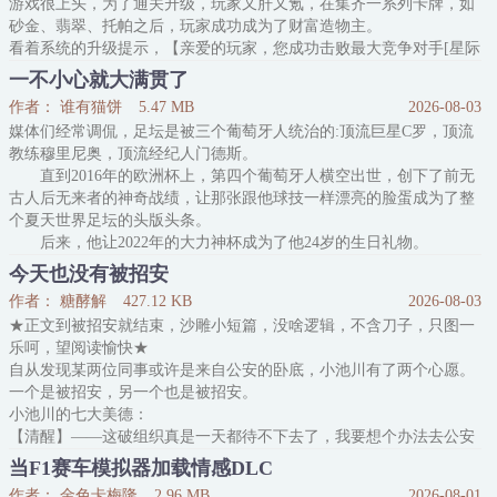
游戏很上头，为了通关升级，玩家又肝又氪，在集齐一系列卡牌，如
砂金、翡翠、托帕之后，玩家成功成为了财富造物主。
看着系统的升级提示，【亲爱的玩家，您成功击败最大竞争对手[星际
和平公司]，恭喜您成为寰宇中最富有的人！】
一不小心就大满贯了
玩家很满意。
作者： 谁有猫饼
5.47 MB
2026-08-03
完美结局：财富造物主达成。
媒体们经常调侃，足坛是被三个葡萄牙人统治的:顶流巨星C罗，顶流
就在达成完美结局之后，玩家穿进了游戏。
教练穆里尼奥，顶流经纪人门德斯。
.
直到2016年的欧洲杯上，第四个葡萄牙人横空出世，创下了前无
没人不知道那个自公司扬名
古人后无来者的神奇战绩，让那张跟他球技一样漂亮的脸蛋成为了整
个夏天世界足坛的头版头条。
后来，他让2022年的大力神杯成为了他24岁的生日礼物。
*
今天也没有被招安
记者：你对自己在24岁的年纪就实现了奖杯大满贯有什么想法
作者： 糖酵解
427.12 KB
2026-08-03
吗？
★正文到被招安就结束，沙雕小短篇，没啥逻辑，不含刀子，只图一
艾利克斯：谢谢你们盛装出席来到我的登基大典。
乐呵，望阅读愉快★
注
自从发现某两位同事或许是来自公安的卧底，小池川有了两个心愿。
1.作者超级伪球迷，会蝴蝶掉22年世界杯，廷蜜介意
一个是被招安，另一个也是被招安。
小池川的七大美德：
【清醒】——这破组织真是一天都待不下去了，我要想个办法去公安
上班。
当F1赛车模拟器加载情感DLC
【自信】——苏格兰和波本看了我一眼，他们一定很想招安我吧！
作者： 金色卡梅隆
2.96 MB
2026-08-01