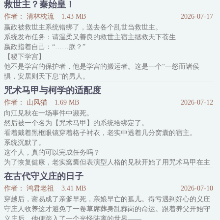
至少世界安全了。他这样想。
救世主？秦始皇！
可——
作者： 清林枕流
1.43 MB
2026-07-17
徒手爬到顶层办公室的窗户外只为看蝙蝠开会的粉丝？
嬴政被救世主系统错绑了，送去各个乱世当救世主。
宣称超英都是不可控因素的舆论？
系统发布任务：请温柔又善良的救世主宿主拯救天下苍生
来自另一个世界、能带回超反、正在构建新阴谋的新反派？
嬴政指着自己：“……朕？”
想要把蝙蝠奉为神的哥谭狂热组织？
【稷下学宫】
愈演愈烈的舆论、越来越麻烦的现状——哥谭人恨蝙蝠，哥谭人
他不是学宫的保护者，他是学宫的搬运者。这是一个“一怒而诸侯
惧，安居则天下息”的男人。
达成成就：百川异源，皆归于秦
咒术马甲与柯学的适配度
【汉末三国】
作者： 山风猫
1.69 MB
2026-07-12
他说“伐无道，诛暴汉”，他引得无数谋士武将竞折腰，他在咸阳的废
向江见秋在一场事件中濒死。
墟上，重建新秦。自此，再无魏晋南北乱世，只有他的新秦盛世。
然后被一个名为【咒术马甲】的系统给绑定了。
达成成就：苍天已死，大秦当立
看着戴着黑框眼镜穿着格子衬衣，老实中透着几分窝囊的宿主。
【靖康之耻】
系统沉默了。
他是“却匈奴七百余里”的大皇帝陛下，他是金人口中的“
这个人，真的可以完成任务吗？
为了恢复健康，老实窝囊但表演型人格的见秋开始了用咒术马甲在主
要角色面前刷印象值的任务之旅。
在古代守义庄的日子
————————————
作者： 鸿君老祖
3.41 MB
2026-07-10
【警校组】
穿越后，谢易成了亲爹早死，亲娘早亡的孤儿。得亏遇到好心的义庄
最近警校来了两个刺头，一个白毛一个黑毛，一天不是吵架就是打
守庄人收养这才避免了一卷草席葬身乱葬岗的命运。跟着养父开始守
架，让教官们十分头疼。
义庄后，他便踏入了一个光怪陆离的世界——