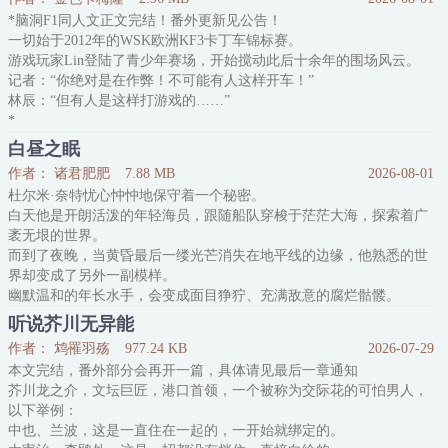
【求知】——如果不招安我，那苏格兰和波本还想去招安谁呢？
*脑洞F1同人文正文完结！番外更新见公告！
【坚持】——前天不招安我昨天不招安我今天不招安我，那我就等他
一切始于2012年的WSK欧洲KF3卡丁车锦标赛。
们明天来招安我。
游戏玩家Lin登陆了青少年赛场，开始搅动此后十余年的围场风云。
【友善】——我跟苏格兰和波本交朋友
记者：“你绝对是在作弊！不可能有人这样开车！”
林辰：“但有人是这样打游戏的……”
*
在林辰眼中，世界是一个巨大的赛车模拟器。
白昼之眠
他不知道是该怪开游戏公司的爸，还是研究神经科学的妈，还是玩了
作者： 诸君肥肥
7.88 MB
2026-08-01
太多游戏的自己。
杜尔米·奈特忧心忡忡地保守着一个秘密。
他能看到对手头顶的五星 ID和“怒气值”，能找到赛道上闪烁的“金色
白天他是开朗活泼的年轻海员，跟随船队穿梭于茫茫大海，探索着广
光带”，也能用一盒巧克力，平复暴躁“NPC”情绪。
袤无垠的世界。
——虽
而到了夜晚，当黄昏最后一缕光芒消失在地平线的边缘，他熟悉的世
界却变成了另外一副模样。
幽默温和的年长水手，会变成面目狰狞、充满敌意的腐烂骷髅。
温暖团结的庞大船队，会变成可怕而奇特的幽灵船，穿梭在冰冷又充
听说芥川无异能
满变异生物的海洋中。
作者： 鸩罹羽殇
977.24 KB
2026-07-29
海洋对面的崭新大陆与海洋中的各色岛屿，会成为神秘生物、异族来
本文完结，番外部分会再开一篇，具体请见最后一章通知
客、疯狂力量、坍圮遗迹、血腥死亡的温床。
芥川龙之介，文坛巨匠，港口首领，一个被称为交际花的可怕男人，
他睁开眼睛，猝不及防地望见了这个充满血雾的世界，并将毫
以下举例：
中也、兰波，这是一直住在一起的，一开始就绑定的。