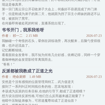
喂喂？抢奶嘴是认真的吗？
现这是修真界。
林灵目瞪口呆，手里的计划书“啪嗒”一声掉在地上。
第一宗门嵩云宗公开召收弟子大会上，何淼好不容易混成了外门弟
几个五条悟齐齐转过头来：“啊嘞，你要绑架我们哪一
子，但是刚成为弟子的第二天，他就因为挡了宗主小师妹的路还不认
错，被抓到了黑牢。
在何淼即将被处死的时候，直播系统出现了。
现代网友刚开始只是觉得这个直播间风格很特殊，场景搭得比短剧还
爷爷开门，我系我爸呀
真实，但经过仔细观看才发现，这竟然是真的。
作者： 祁一二
2.15 MB
2026-07-23
网友们震惊，网友们轰动。
我触碰一个奇怪的石头，晕倒在训练场旁，再次醒来，后脑勺变得很
“啊啊啊啊，有人穿越了。”
痛，也许还流血了。
“何淼又穿越了！”
记忆断断续续。
网友们：为什么我们要说又？
看着面前金发青年，我不知为何有几分好感，依稀记得，同样一个穿
国家部门第一时间启动，开启营救穿
着御神袍的金发背影经常离我而去。
“爸爸！”
我想起来了，于是大喊，面前的人脸色僵硬了几分，害怕他再次丢下
反派都被我教成了正道之光
我，猛地扑到对方怀里，他却一脸为难地看着旁边红发女子。
作者： 绝命厨师
1.49 MB
2026-07-23
后来我记起。
安然是个没有感情的位面管理局特工，武力值逆天
哦，这是我爷爷。
接到了一系列纠正时间线任务的他，悲哀地发现：
救下爷爷和奶奶后，眨眼，又是一片森林。
本该成为反派的任务目标,在他的引导下,都成了正道楷模？
此时正进行着中忍考试。
想方设法扭转反派性格,可他们怎么反而越来越正能量了？
这一次，我没有认错人，奔向爸爸父亲的怀抱。
他暗中压制徒弟修为，可邪道魔尊却成了正道仙首？
……这次又被父亲扔到一边了。