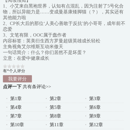
【阅读须知】
1、小艾来自黑袍世界，认知有点混乱，因为注射了5号化合
物，所以异能力是……变成曼基康矮脚猫（？），其实还有
其他能力啦
2、CP长大后的那位‘人美心善敢于反抗’的小哥哥，成年前不
恋爱
3、文笔有限，OOC属于蠢作者
内容标签：英美衍生西方罗曼超级英雄成长轻松
主角视角艾尔维斯互动米傲天
一句话简介：什么？你们居然不是坏蛋？
立意：在爱中健康成长
有*个人评分
我要评分
点评一下
共有
条评论>>
第1章
第2章
第3章
第4章
第5章
第6章
第7章
第8章
第9章
第10章
第11章
第12章