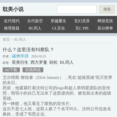
耽美小说
搜索
近代现代
古代架空
穿越重生
玄幻灵异
网游竞技
推理悬疑
BL同人
GL百合
无C P向
高分榜单
首页
>
BL同人
什么？这里没有纠察队？
碳烤羊排
作者：
2024-10-25
英美衍生
西方罗曼
轻松
BL同人
标签:
txt下载
在线阅读
艾尔维斯·詹纽睿（Elvis January），死在‘超级英雄’毁灭世界
的末日。
死前，他紧紧盯着沃特公司的logo和超人类明星团队的宣传
照，恨弱小的自己无法杀了这群虚伪的、被包装出来的超级
英雄。
再一睁眼，他又看见了眼熟的宣传片。
这次不是七人组，这群人换了个名字叫JL。沃特公司也改名
换姓，变成了韦恩企业。