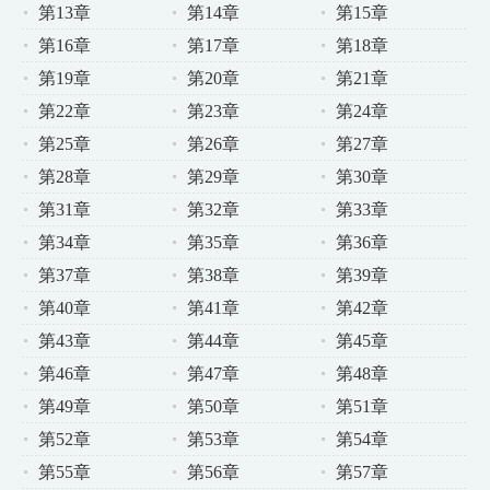
第13章
第14章
第15章
第16章
第17章
第18章
第19章
第20章
第21章
第22章
第23章
第24章
第25章
第26章
第27章
第28章
第29章
第30章
第31章
第32章
第33章
第34章
第35章
第36章
第37章
第38章
第39章
第40章
第41章
第42章
第43章
第44章
第45章
第46章
第47章
第48章
第49章
第50章
第51章
第52章
第53章
第54章
第55章
第56章
第57章